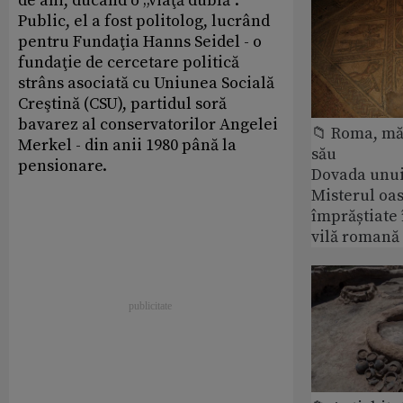
de ani, ducând o „viaţă dublă”.
Public, el a fost politolog, lucrând
pentru Fundaţia Hanns Seidel - o
fundaţie de cercetare politică
strâns asociată cu Uniunea Socială
Creştină (CSU), partidul soră
bavarez al conservatorilor Angelei
📁 Roma, măr
Merkel - din anii 1980 până la
său
pensionare.
Dovada unui
Misterul oa
împrăștiate 
vilă romană