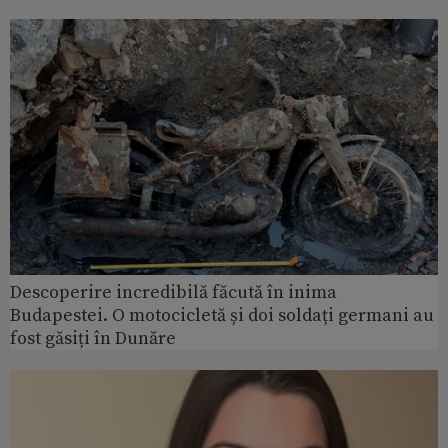
Descoperire incredibilă făcută în inima
Budapestei. O motocicletă și doi soldați germani au
fost găsiți în Dunăre