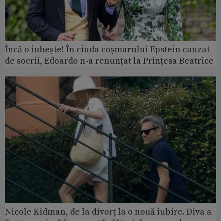
Încă o iubește! În ciuda coșmarului Epstein cauzat
de socrii, Edoardo n-a renunțat la Prințesa Beatrice
Nicole Kidman, de la divorț la o nouă iubire. Diva a