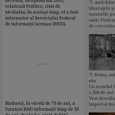
deceniu, începând din 2010,
📁 Antichita
relatează Politico, citat de
Marcajele pi
Mediafax. În acelaşi timp, el a fost
turnurile po
informator al Serviciului Federal
antic Ptolem
de Informaţii German (BND).
de cercetăto
📁 Roma, măr
său
Un scandal f
1.500 de ani
Vest dezvălu
Bărbatul, în vârstă de 75 de ani, a
Imperiul Ro
furnizat BND informaţii timp de 50