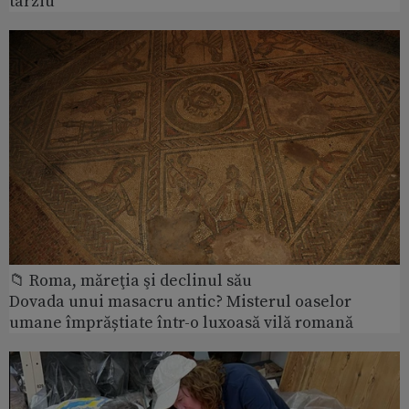
târziu
📁 Roma, măreţia şi declinul său
Dovada unui masacru antic? Misterul oaselor
umane împrăștiate într-o luxoasă vilă romană