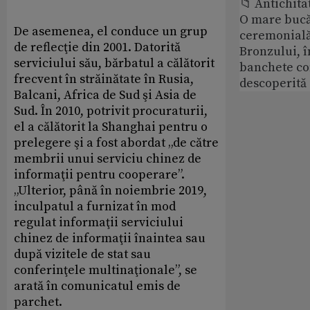
📁 Antichita
O mare bucă
De asemenea, el conduce un grup
ceremonială
de reflecţie din 2001. Datorită
Bronzului, î
serviciului său, bărbatul a călătorit
banchete c
frecvent în străinătate în Rusia,
descoperită
Balcani, Africa de Sud şi Asia de
Sud. În 2010, potrivit procuraturii,
el a călătorit la Shanghai pentru o
prelegere şi a fost abordat „de către
membrii unui serviciu chinez de
informaţii pentru cooperare”.
„Ulterior, până în noiembrie 2019,
inculpatul a furnizat în mod
regulat informaţii serviciului
chinez de informaţii înaintea sau
după vizitele de stat sau
conferinţele multinaţionale”, se
arată în comunicatul emis de
parchet.