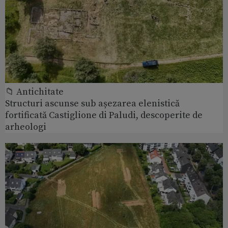
📁 Antichitate
Structuri ascunse sub așezarea elenistică
fortificată Castiglione di Paludi, descoperite de
arheologi