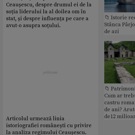
Ceaușescu, despre drumul ei de la
soția liderului la al doilea om în
📁 Istorie r
stat, și despre influența pe care a
Stânca Pârj
avut-o asupra soțului.
de azi
📁 Patrimoni
Cum ar treb
castru roman
de ani? Arut
de12 milioan
Articolul urmează linia
istoriografiei românești cu privire
la analiza regimului Ceaușescu.