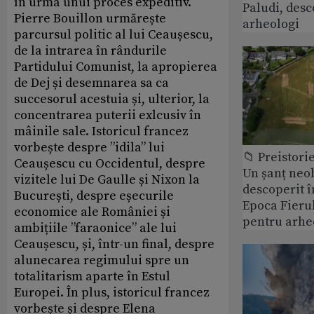
în urma unui proces expeditiv.
Paludi, desc
Pierre Bouillon urmărește
arheologi
parcursul politic al lui Ceaușescu,
de la intrarea în rândurile
Partidului Comunist, la apropierea
de Dej și desemnarea sa ca
succesorul acestuia și, ulterior, la
concentrarea puterii exlcusiv în
mâinile sale. Istoricul francez
vorbește despre ”idila” lui
📁 Preistori
Ceaușescu cu Occidentul, despre
Un șanț neob
vizitele lui De Gaulle și Nixon la
descoperit î
București, despre eșecurile
Epoca Fierul
economice ale României și
pentru arhe
ambițiile ”faraonice” ale lui
Ceaușescu, și, într-un final, despre
alunecarea regimului spre un
totalitarism aparte în Estul
Europei. În plus, istoricul francez
vorbește și despre Elena