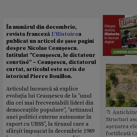
În numărul din decembrie,
revista franceză
L'Histoire
a
publicat un articol de șase pagini
despre Nicolae Ceaușescu.
Intitulat ”Ceaușescu, le dictateur
courtisé” – Ceaușescu, dictatorul
curtat, articolul este scris de
istoricul Pierre Bouillon.
Articolul încearcă să explice
evoluția lui Ceaușescu de la ”unul
din cei mai frecventabili lideri din
democrațiile populare”, ”artizanul
📁 Antichita
unei politici externe autonome în
Structuri a
raport cu URSS”, la tiranul care a
așezarea ele
sfârșit împușcat în decembrie 1989
fortificată C