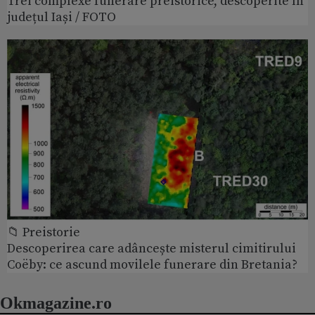
Trei complexe funerare preistorice, descoperite în
județul Iași / FOTO
📁 Preistorie
Descoperirea care adâncește misterul cimitirului
Coëby: ce ascund movilele funerare din Bretania?
Okmagazine.ro