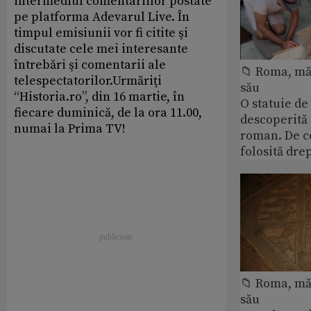
intermediul comentariilor postate
pe platforma Adevarul Live. În
timpul emisiunii vor fi citite şi
discutate cele mei interesante
întrebări şi comentarii ale
📁 Roma, măr
telespectatorilor.Urmăriţi
său
“Historia.ro”, din 16 martie, în
O statuie de 
fiecare duminică, de la ora 11.00,
descoperită
numai la Prima TV!
roman. De ce
folosită dre
📁 Roma, măr
său