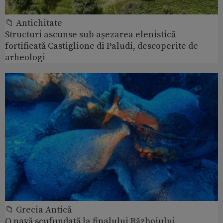
📁 Antichitate
Structuri ascunse sub așezarea elenistică
fortificată Castiglione di Paludi, descoperite de
arheologi
📁 Grecia Antică
O navă scufundată la finalului Războiului