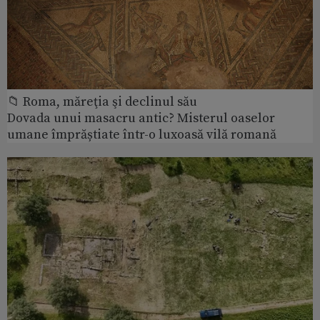
📁 Roma, măreţia şi declinul său
Dovada unui masacru antic? Misterul oaselor
umane împrăștiate într-o luxoasă vilă romană