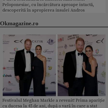
Peloponesiac, cu încărcătura aproape intactă,
descoperită în apropierea insulei Andros
Okmagazine.ro
Festivalul Meghan Markle a revenit! Prima apariție
cu ducesa la 45 de ani, după o vară în care a stat