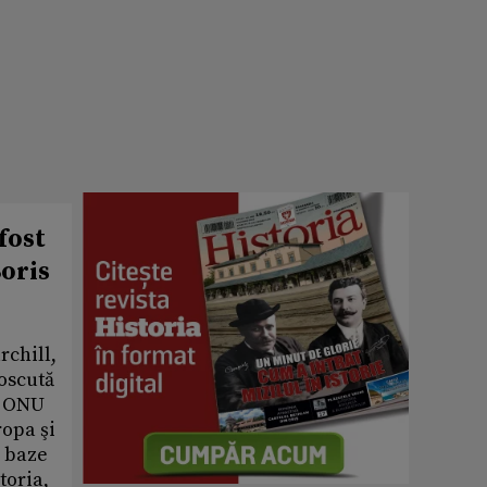
fost
Boris
rchill,
oscută
u, ONU
ropa şi
e baze
toria,