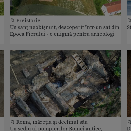
📁 Preistorie

Un șanț neobișnuit, descoperit într-un sat din
S
Epoca Fierului - o enigmă pentru arheologi
📁 Roma, măreţia şi declinul său

Un sediu al pompierilor Romei antice,
D