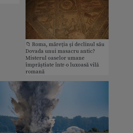
📁 Roma, măreţia şi declinul său
Dovada unui masacru antic?
Misterul oaselor umane
împrăștiate într-o luxoasă vilă
romană