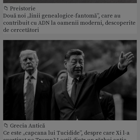
📁 Preistorie
Două noi „linii genealogice-fantomă”, care au
contribuit cu ADN la oamenii moderni, descoperite
de cercetători
📁 Grecia Antică
Ce este „capcana lui Tucidide”, despre care Xi l-a