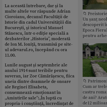
La această întrebare, dar şi la
multe altele vor răspunde Adrian
📁 Preistori
Cioroianu, decanul Facultăţii de
Un șanț neob
Istorie din cadul Universităţiii din
descoperit î
Bucureşti, şi istoricul Manuel
Epoca Fierul
Stănescu, într-o ediţie specială a
pentru arhe
dezbaterilor „Historia”, moderată
de Ion M. Ioniţă, transmisă pe site-
ul adevarul.ro, începând cu ora
11.00.
Lunile august şi septembrie ale
anului 1914 sunt teribile pentru
suveran, iar Zoe Cămărăşescu, fiica
📁 Patrimoni
uneia dintre doamnele de onoare
Cum ar treb
ale Reginei Elisabeta,
castru roman
consemnează emoţionant în
de ani? Arut
„Amintirile sale”:„În luptă cu
de12 milioan
propria-i conştiinţă, încredinţat de