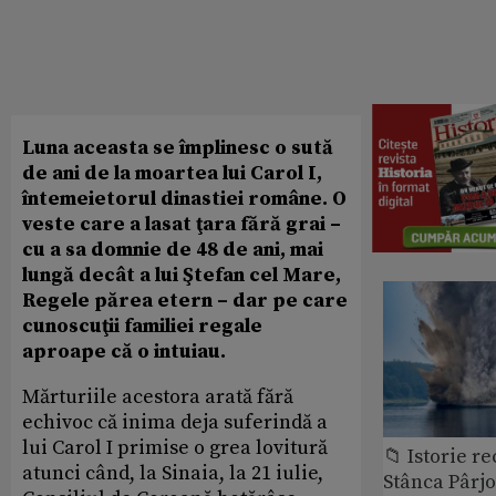
Luna aceasta se împlinesc o sută
de ani de la moartea lui Carol I,
întemeietorul dinastiei române. O
veste care a lasat ţara fără grai –
cu a sa domnie de 48 de ani, mai
lungă decât a lui Ştefan cel Mare,
Regele părea etern – dar pe care
cunoscuţii familiei regale
aproape că o intuiau.
Mărturiile acestora arată fără
echivoc că inima deja suferindă a
lui Carol I primise o grea lovitură
📁 Istorie r
atunci când, la Sinaia, la 21 iulie,
Stânca Pârj