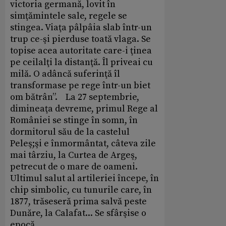
victoria germană, lovit în
simţămintele sale, regele se
stingea. Viaţa pâlpâia slab într-un
trup ce-şi pierduse toată vlaga. Se
topise acea autoritate care-i ţinea
pe ceilalţi la distanţă. Îl priveai cu
milă. O adâncă suferinţă îl
transformase pe rege într-un biet
om bătrân”. La 27 septembrie,
dimineaţa devreme, primul Rege al
României se stinge în somn, în
dormitorul său de la castelul
Peleş;şi e înmormântat, câteva zile
mai târziu, la Curtea de Argeş,
petrecut de o mare de oameni.
Ultimul salut al artileriei începe, în
chip simbolic, cu tunurile care, în
1877, trăseseră prima salvă peste
Dunăre, la Calafat... Se sfârşise o
epocă.