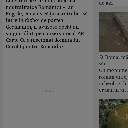
Consiliul de Coroană hotărâse
de azi
neutralitatea României – iar
Regele, convins că ţara ar trebui să
intre în război de partea
Germaniei, n-avusese decât un
singur aliat, pe conservatorul P.P.
Carp. Ce a însemnat domnia lui
Carol I pentru România?
📁 Roma, măr
său
Un monumen
roman unic,
arheologi î
orașului an