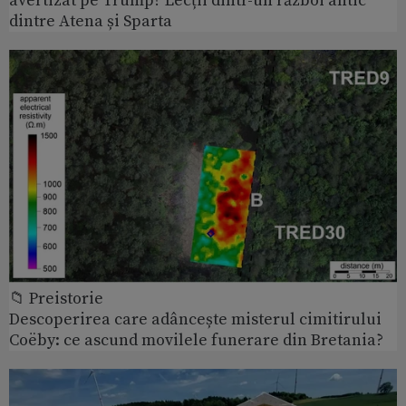
avertizat pe Trump? Lecții dintr-un război antic
dintre Atena și Sparta
📁 Preistorie
Descoperirea care adâncește misterul cimitirului
Coëby: ce ascund movilele funerare din Bretania?