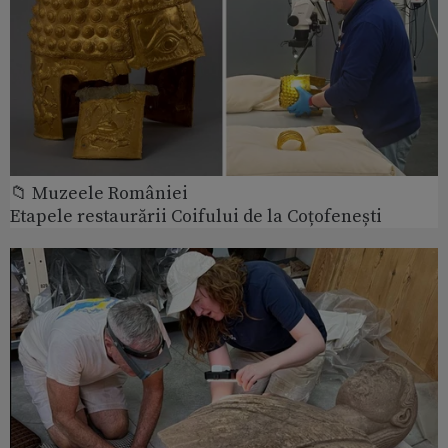
📁 Muzeele României
Etapele restaurării Coifului de la Coțofenești