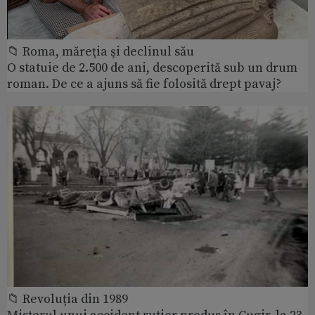
📁 Roma, măreţia şi declinul său
O statuie de 2.500 de ani, descoperită sub un drum
roman. De ce a ajuns să fie folosită drept pavaj?
📁 Revoluția din 1989