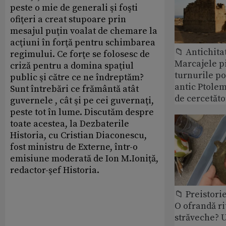
peste o mie de generali şi foşti
ofiţeri a creat stupoare prin
mesajul puţin voalat de chemare la
acţiuni în forţă pentru schimbarea
📁 Antichita
regimului. Ce forţe se folosesc de
Marcajele pi
criză pentru a domina spaţiul
turnurile po
public şi către ce ne îndreptăm?
antic Ptolem
Sunt întrebări ce frământă atât
de cercetăto
guvernele , cât şi pe cei guvernaţi,
peste tot în lume. Discutăm despre
toate acestea, la Dezbaterile
Historia, cu Cristian Diaconescu,
fost ministru de Externe, într-o
emisiune moderată de Ion M.Ioniţă,
redactor-şef Historia.
📁 Preistori
O ofrandă ri
străveche? U