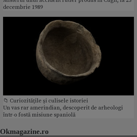
Misterul unui accident rutier produs în Cugir, la 23
decembrie 1989
📁 Curiozităţile şi culisele istoriei
Un vas rar amerindian, descoperit de arheologi
într-o fostă misiune spaniolă
Okmagazine.ro