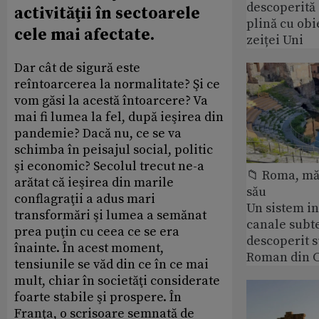
descoperită
activităţii în sectoarele
plină cu obi
cele mai afectate.
zeiței Uni
Dar cât de sigură este
reîntoarcerea la normalitate? Şi ce
vom găsi la acestă întoarcere? Va
mai fi lumea la fel, după ieşirea din
pandemie? Dacă nu, ce se va
schimba în peisajul social, politic
şi economic? Secolul trecut ne-a
📁 Roma, măr
arătat că ieşirea din marile
său
conflagraţii a adus mari
Un sistem i
transformări şi lumea a semănat
canale subt
prea puţin cu ceea ce se era
descoperit 
înainte. În acest moment,
Roman din C
tensiunile se văd din ce în ce mai
mult, chiar în societăţi considerate
foarte stabile şi prospere. În
Franţa, o scrisoare semnată de