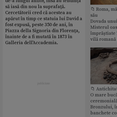
de-a lungul anilor, însă au tendinţa
să iasă din nou la suprafaţă.
📁 Roma, măr
Cercetătorii cred că acestea au
său
apărut în timp ce statuia lui David a
Dovada unui
fost expusă, peste 350 de ani, în
Misterul oa
Piazza della Signoria din Florenţa,
împrăștiate 
înainte de a fi mutată în 1873 în
vilă romană
Galleria dell'Accademia.
📁 Antichita
O mare bucă
ceremonială
Bronzului, î
banchete c