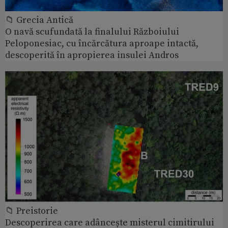
📁 Grecia Antică
O navă scufundată la finalului Războiului
Peloponesiac, cu încărcătura aproape intactă,
descoperită în apropierea insulei Andros
📁 Preistorie
Descoperirea care adâncește misterul cimitirului