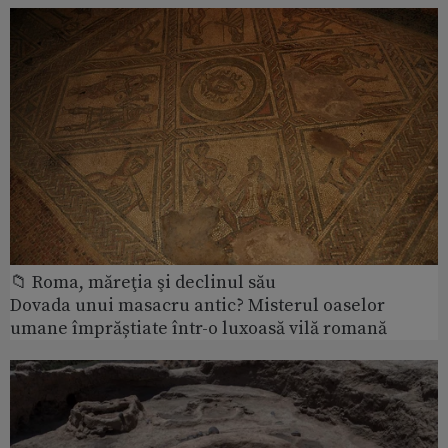
📁 Roma, măreţia şi declinul său
Dovada unui masacru antic? Misterul oaselor
umane împrăștiate într-o luxoasă vilă romană