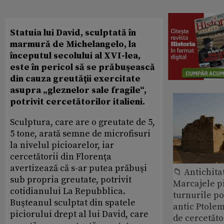
Statuia lui David, sculptată în
marmură de Michelangelo, la
începutul secolului al XVI-lea,
este în pericol să se prăbuşească
din cauza greutăţii exercitate
asupra „gleznelor sale fragile“,
potrivit cercetătorilor italieni.
Sculptura, care are o greutate de 5,
5 tone, arată semne de microfisuri
la nivelul picioarelor, iar
cercetătorii din Florenţa
avertizează că s-ar putea prăbuşi
📁 Antichita
sub propria greutate, potrivit
Marcajele pi
cotidianului La Repubblica.
turnurile po
Buşteanul sculptat din spatele
antic Ptolem
piciorului drept al lui David, care
de cercetăto