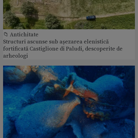
📁 Antichitate
Structuri ascunse sub așezarea elenistică
fortificată Castiglione di Paludi, descoperite de
arheologi