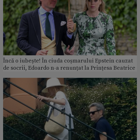
Încă o iubește! În ciuda coșmarului Epstein cauzat
de socrii, Edoardo n-a renunțat la Prințesa Beatrice