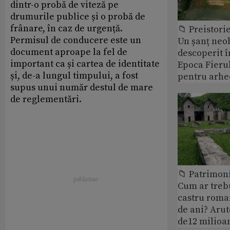
dintr-o probă de viteză pe
drumurile publice și o probă de
frânare, în caz de urgență.
📁 Preistori
Permisul de conducere este un
Un șanț neob
document aproape la fel de
descoperit î
important ca și cartea de identitate
Epoca Fierul
și, de-a lungul timpului, a fost
pentru arhe
supus unui număr destul de mare
de reglementări.
📁 Patrimoni
Cum ar treb
castru roman
de ani? Arut
de12 milioan