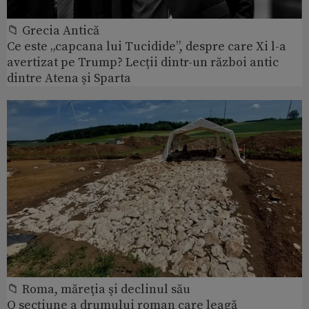
📁 Grecia Antică
Ce este „capcana lui Tucidide”, despre care Xi l-a
avertizat pe Trump? Lecții dintr-un război antic
dintre Atena și Sparta
📁 Roma, măreţia şi declinul său
O secțiune a drumului roman care leagă