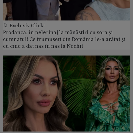
📁 Exclusiv Click!
Prodanca, în pelerinaj la mănăstiri cu sora și
cumnatul! Ce frumuseți din România le-a arătat și
cu cine a dat nas în nas la Nechit