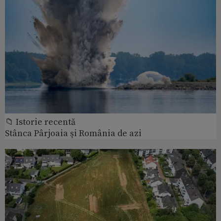
📁 Istorie recentă
Stânca Pârjoaia şi România de azi