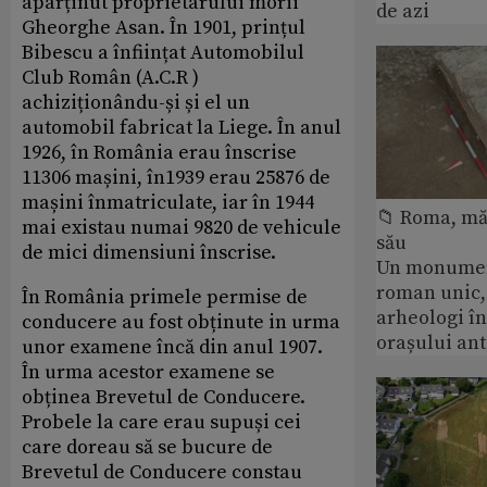
aparținut proprietarului morii
de azi
Gheorghe Asan. În 1901, prințul
Bibescu a înființat Automobilul
Club Român (A.C.R )
achiziționându-și și el un
automobil fabricat la Liege. În anul
1926, în România erau înscrise
11306 mașini, în1939 erau 25876 de
mașini înmatriculate, iar în 1944
📁 Roma, măr
mai existau numai 9820 de vehicule
său
de mici dimensiuni înscrise.
Un monumen
roman unic,
În România primele permise de
arheologi î
conducere au fost obținute in urma
orașului an
unor examene încă din anul 1907.
În urma acestor examene se
obținea Brevetul de Conducere.
Probele la care erau supuși cei
care doreau să se bucure de
Brevetul de Conducere constau