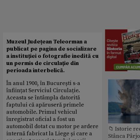
Muzeul Județean Teleorman a
publicat pe pagina de socializare
a instituției o fotografie inedită cu
un permis de circulație din
perioada interbelică.
În anul 1900, în București s-a
înființat Serviciul Circulație.
Aceasta se întâmpla datorită
faptului că apăruseră primele
automobile. Primul vehicul
înregistrat oficial a fost un
automobil dotat cu motor pe ardere
📁 Istorie r
internă fabricat la Liege și care a
Stânca Pârj