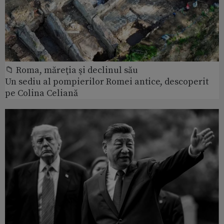
📁 Roma, măreţia şi declinul său
Un sediu al pompierilor Romei antice, descoperit
pe Colina Celiană