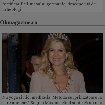
fortificațiile limesului germanic, descoperită de
arheologi
Okmagazine.ro
Nu yoga și nici meditația! Metoda surprinzătoare la
care apelează Regina Máxima când simte că nu mai