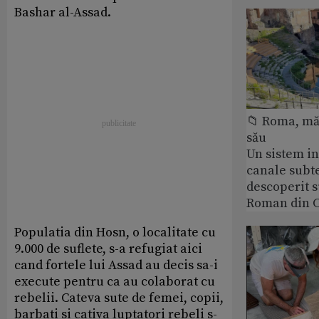
Bashar al-Assad.
📁 Roma, măr
său
Un sistem i
canale subt
descoperit 
Roman din C
Populatia din Hosn, o localitate cu
9.000 de suflete, s-a refugiat aici
cand fortele lui Assad au decis sa-i
execute pentru ca au colaborat cu
rebelii. Cateva sute de femei, copii,
barbati si cativa luptatori rebeli s-