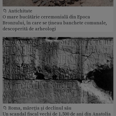
📁 Antichitate
O mare bucătărie ceremonială din Epoca
Bronzului, în care se țineau banchete comunale,
descoperită de arheologi
📁 Roma, măreţia şi declinul său
Un scandal fiscal vechi de 1.500 de ani din Anatolia