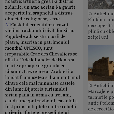
noastre:artileria grea i-a distrus
zidurile, un atac aerian i-a gaurit
acoperitul si srapnelul a distrus
📁 Antichita
obiectele religioase, scrie
Fântâna unui
AP
.Castelul cruciatilor a cazut
descoperită
victima razboiului civil din Siria.
plină cu obi
Pagubele aduse structurii de
zeiței Uni
piatra, inscrisa in patrimoniul
mondial UNESCO, sunt
ireparabile.Crac des Chevaliers se
afla la 40 de kilometri de Homs si
foarte aproape de granita cu
Libanul. Lawrence al Arabiei i-a
laudat frumusetea si l-a numit unul
dintre cele mai minunate castele
📁 Antichita
din lume.Bijuteria turismului
Marcajele pi
sirian pana in urma cu trei ani,
turnurile po
cand a inceput razboiul, castelul a
antic Ptolem
fost prins in luptele dintre rebelii
de cercetăto
sirieni si fortele presedintelui