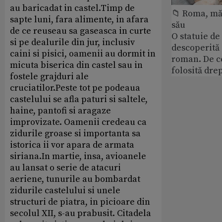
au baricadat in castel.Timp de
📁 Roma, măr
sapte luni, fara alimente, in afara
său
de ce reuseau sa gaseasca in curte
O statuie de 
si pe dealurile din jur, inclusiv
descoperită
caini si pisici, oamenii au dormit in
roman. De ce
micuta biserica din castel sau in
folosită dre
fostele grajduri ale
cruciatilor.Peste tot pe podeaua
castelului se afla paturi si saltele,
haine, pantofi si aragaze
improvizate. Oamenii credeau ca
zidurile groase si importanta sa
istorica ii vor apara de armata
siriana.In martie, insa, avioanele
au lansat o serie de atacuri
aeriene, tunurile au bombardat
zidurile castelului si unele
structuri de piatra, in picioare din
secolul XII, s-au prabusit. Citadela