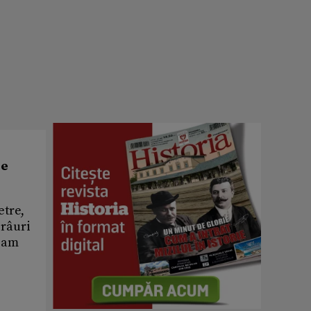
re
etre,
 râuri
d am