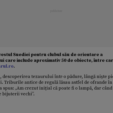
estul Suediei pentru clubul său de orientare a
i care include aproximativ 50 de obiecte, între ca
rul.ro
.
, descoperirea tezaurului într-o pădure, lângă nişte pi
zi. Triburile antice de regulă lăsau astfel de ofrande în
 spus: „Am crezut iniţial că poate fi o lampă, dar cân
bijuterii vechi”.