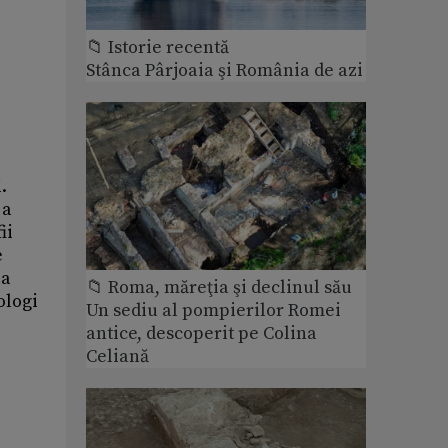
📁 Istorie recentă
Stânca Pârjoaia şi România de azi
.
 a
ii
e
 a
📁 Roma, măreţia şi declinul său
ologi
Un sediu al pompierilor Romei
antice, descoperit pe Colina
Celiană