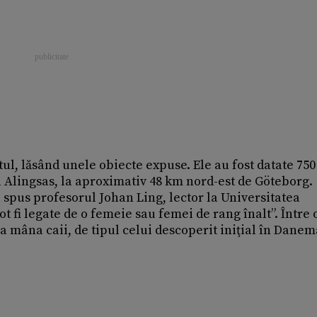
ul, lăsând unele obiecte expuse. Ele au fost datate 750 
ul Alingsas, la aproximativ 48 km nord-est de Göteborg.
a spus profesorul Johan Ling, lector la Universitatea
t fi legate de o femeie sau femei de rang înalt”. Între 
u a mâna caii, de tipul celui descoperit iniţial în Dane