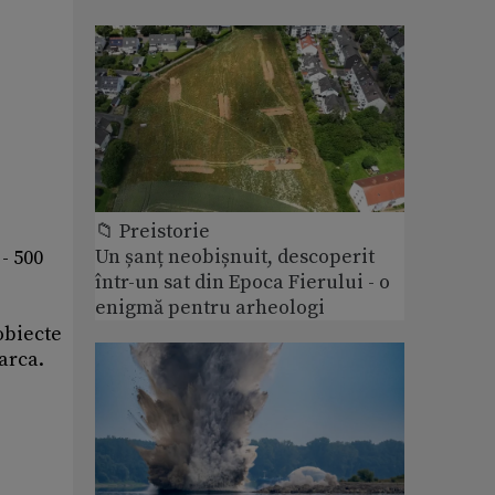
📁 Preistorie
Un șanț neobișnuit, descoperit
- 500
într-un sat din Epoca Fierului - o
enigmă pentru arheologi
obiecte
marca.