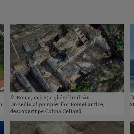
📁 Roma, măreţia şi declinul său

n
Un sediu al pompierilor Romei antice,
S
descoperit pe Colina Celiană