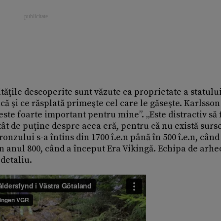
ităţile descoperite sunt văzute ca proprietate a statului
 şi ce răsplată primeşte cel care le găseşte. Karlsson
este foarte important pentru mine”. „Este distractiv să f
ât de puţine despre acea eră, pentru că nu există surs
ronzului s-a întins din 1700 î.e.n până în 500 î.e.n, când
n anul 800, când a început Era Vikingă. Echipa de arhe
detaliu.