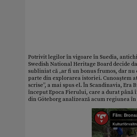
Potrivit legilor în vigoare în Suedia, antich
Swedish National Heritage Board decide dacă
subliniat că „ar fi un bonus frumos, dar nu 
parte din explorarea istoriei. Cunoaştem at
scrise”, a mai spus el. În Scandinavia, Era B
început Epoca Fierului, care a durat până î
din Göteborg analizează acum regiunea în 