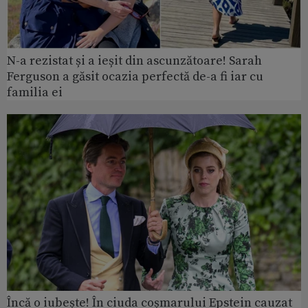
N-a rezistat și a ieșit din ascunzătoare! Sarah
Ferguson a găsit ocazia perfectă de-a fi iar cu
familia ei
Încă o iubește! În ciuda coșmarului Epstein cauzat