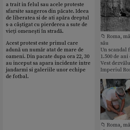
a trait in felul sau acele proteste
sfarsite sangeros din păcate. Ideea
de liberatea si de ati apăra dreptul
s-a câștigat cu pierderea a sute de
vieți omenești în stradă.
📁 Roma, măr
Acest protest este primul care
său
adună un număr atat de mare de
Un scandal f
oameni. Din pacate dupa ora 22, 30
1.500 de ani
au inceput sa apara incidente intre
Vest dezvălu
jandarmi si galeriile unor echipe
Imperiul Ro
de fotbal.
📁 Roma, măr