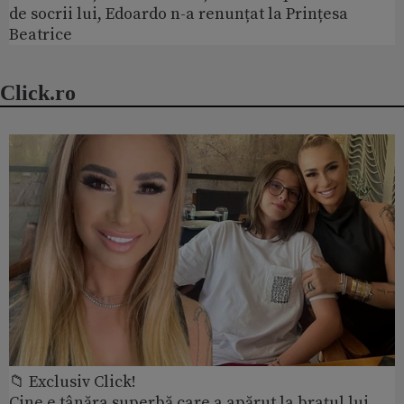
de socrii lui, Edoardo n-a renunțat la Prințesa
Beatrice
Click.ro
📁 Exclusiv Click!
Cine e tânăra superbă care a apărut la brațul lui