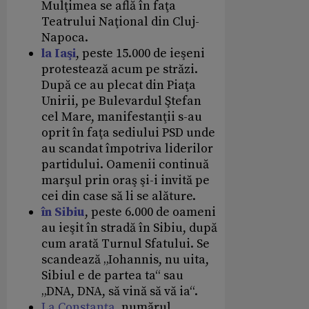
Mulţimea se află în faţa
Teatrului Naţional din Cluj-
Napoca.
la Iaşi
, peste 15.000 de ieşeni
protestează acum pe străzi.
După ce au plecat din Piaţa
Unirii, pe Bulevardul Ştefan
cel Mare, manifestanţii s-au
oprit în faţa sediului PSD unde
au scandat împotriva liderilor
partidului. Oamenii continuă
marşul prin oraş şi-i invită pe
cei din case să li se alăture.
în Sibiu
, peste 6.000 de oameni
au ieşit în stradă în Sibiu, după
cum arată Turnul Sfatului. Se
scandează „Iohannis, nu uita,
Sibiul e de partea ta“ sau
„DNA, DNA, să vină să vă ia“.
La Constanţa
, numărul