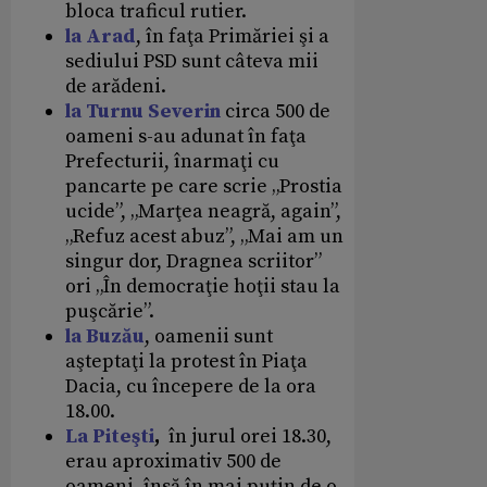
bloca traficul rutier.
la Arad
, în faţa Primăriei şi a
sediului PSD sunt câteva mii
de arădeni.
la Turnu Severin
circa 500 de
oameni s-au adunat în faţa
Prefecturii, înarmaţi cu
pancarte pe care scrie „Prostia
ucide”, „Marţea neagră, again”,
„Refuz acest abuz”, „Mai am un
singur dor, Dragnea scriitor”
ori „În democraţie hoţii stau la
puşcărie”.
la Buzău
, oamenii sunt
aşteptaţi la protest în Piaţa
Dacia, cu începere de la ora
18.00.
La Piteşti
,
în jurul orei 18.30,
erau aproximativ 500 de
oameni, însă în mai puţin de o