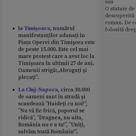
său
O statuie de 
descoperită
roman. De ce
la Timişoara
, numărul
folosită dre
manifestanţilor adunaţi în
Piaţa Operei din Timişora este
de peste 15.000. Este cel mai
mare protest care a avut loc la
Timişoara în ultimii 27 de ani.
Oamenii strigă:„Abrogaţi şi
plecaţi”.
La Cluj-Napoca
, circa 30.000
de oameni sunt în stradă şi
scandează ”Haideţi cu noi!”,
”Nu vă fie frică, poporul se
ridică”, ”Dragnea, nu uita,
România nu e a ta!”, ”Uniţi,
salvăm toată România!”.