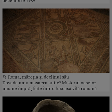
decembrie 1989
📁 Roma, măreţia şi declinul său
Dovada unui masacru antic? Misterul oaselor
umane împrăștiate într-o luxoasă vilă romană