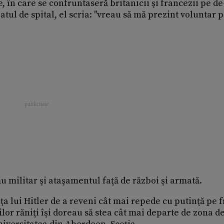
, în care se confruntaseră britanicii şi francezii pe de
tul de spital, el scria: ''vreau să mă prezint voluntar 
u militar şi ataşamentul faţă de război şi armată.
ţa lui Hitler de a reveni cât mai repede cu putinţă pe f
ilor răniţi îşi doreau să stea cât mai departe de zona d