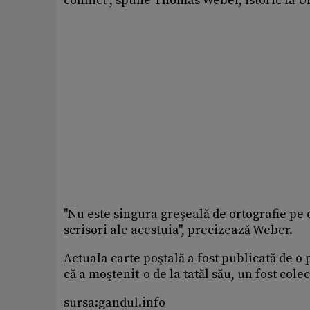
conflict'', spune Thomas Weber, istoric la 
''Nu este singura greşeală de ortografie pe c
scrisori ale acestuia'', precizează Weber.
Actuala carte poştală a fost publicată de o
că a moştenit-o de la tatăl său, un fost colec
sursa:gandul.info