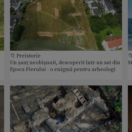
📁 Preistorie

Un șanț neobișnuit, descoperit într-un sat din
S
Epoca Fierului - o enigmă pentru arheologi