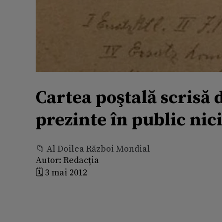
Cartea poştală scrisă d
prezinte în public nic
📁 Al Doilea Război Mondial
Autor:
Redacția
🗓️ 3 mai 2012