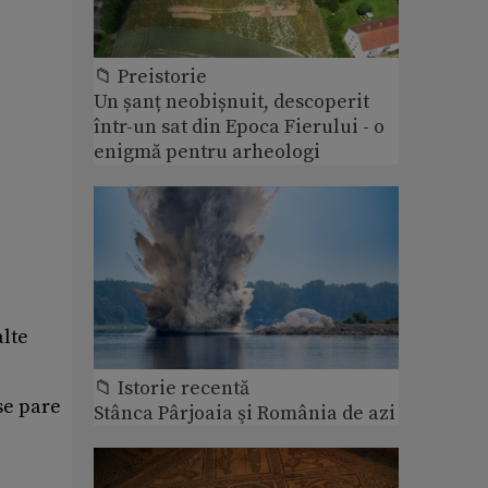
📁 Preistorie
Un șanț neobișnuit, descoperit
într-un sat din Epoca Fierului - o
enigmă pentru arheologi
alte
📁 Istorie recentă
se pare
Stânca Pârjoaia şi România de azi