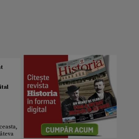
nt
ital
ceasta,
câteva