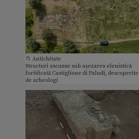
📁 Antichitate
Structuri ascunse sub așezarea elenistică
fortificată Castiglione di Paludi, descoperite
de arheologi