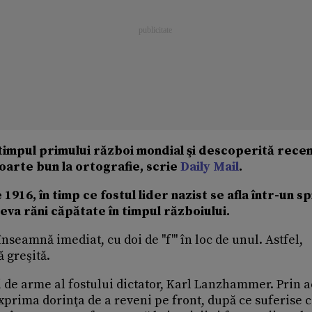
 timpul primului război mondial şi descoperită rece
foarte bun la ortografie, scrie
Daily Mail
.
916, în timp ce fostul lider nazist se afla într-un sp
va răni căpătate în timpul războiului.
înseamnă imediat, cu doi de ''f''' în loc de unul. Astfel,
ă greşită.
 de arme al fostului dictator, Karl Lanzhammer. Prin a
i exprima dorinţa de a reveni pe front, după ce suferise 