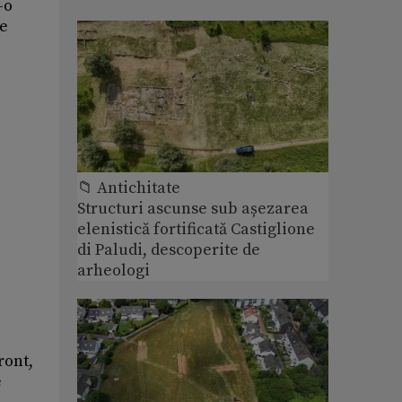
-o
pe
📁 Antichitate
Structuri ascunse sub așezarea
elenistică fortificată Castiglione
di Paludi, descoperite de
arheologi
ront,
e