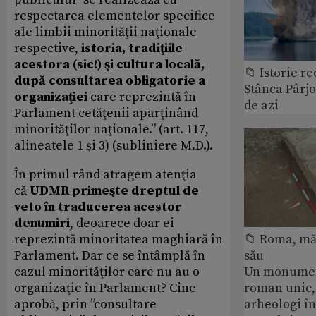
respectarea elementelor specifice
ale limbii minorităţii naţionale
respective,
istoria, tradiţiile
acestora (sic!) şi cultura locală,
📁 Istorie r
după consultarea obligatorie a
Stânca Pârj
organizaţiei
care reprezintă în
de azi
Parlament cetăţenii aparţinând
minorităţilor naţionale.” (art. 117,
alineatele 1 şi 3) (subliniere M.D.).
În primul rând atragem atenţia
că
UDMR primeşte dreptul de
veto în traducerea acestor
denumiri
, deoarece doar ei
reprezintă minoritatea maghiară în
📁 Roma, măr
Parlament. Dar ce se întâmplă în
său
cazul minorităţilor care nu au o
Un monumen
organizaţie în Parlament? Cine
roman unic,
aprobă, prin ”consultare
arheologi î