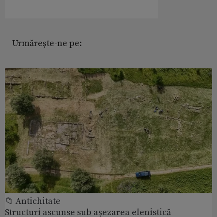
Urmărește-ne pe:
📁 Antichitate
Structuri ascunse sub așezarea elenistică