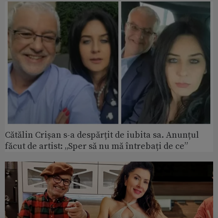
Cătălin Crișan s-a despărțit de iubita sa. Anunțul
făcut de artist: „Sper să nu mă întrebați de ce”