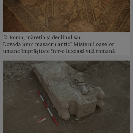
📁 Roma, măreţia şi declinul său
Dovada unui masacru antic? Misterul oaselor
umane împrăștiate într-o luxoasă vilă romană