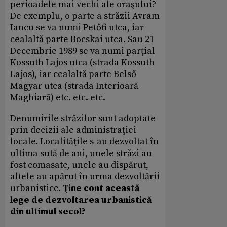
perioadele mai vechi ale oraşului?
De exemplu, o parte a străzii Avram
Iancu se va numi Petőfi utca, iar
cealaltă parte Bocskai utca. Sau 21
Decembrie 1989 se va numi parţial
Kossuth Lajos utca (strada Kossuth
Lajos), iar cealaltă parte Belső
Magyar utca (strada Interioară
Maghiară) etc. etc. etc.
Denumirile străzilor sunt adoptate
prin decizii ale administraţiei
locale. Localităţile s-au dezvoltat în
ultima sută de ani, unele străzi au
fost comasate, unele au dispărut,
altele au apărut în urma dezvoltării
urbanistice.
Ţine cont această
lege de dezvoltarea urbanistică
din ultimul secol?