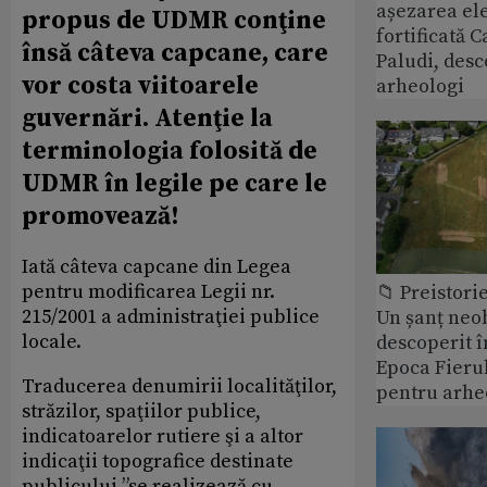
așezarea ele
propus de UDMR conţine
fortificată C
însă câteva capcane, care
Paludi, desc
vor costa viitoarele
arheologi
guvernări. Atenţie la
terminologia folosită de
UDMR în legile pe care le
promovează!
Iată câteva capcane din Legea
pentru modificarea Legii nr.
📁 Preistori
215/2001 a administraţiei publice
Un șanț neob
locale.
descoperit î
Epoca Fierul
Traducerea denumirii localităţilor,
pentru arhe
străzilor, spaţiilor publice,
indicatoarelor rutiere şi a altor
indicaţii topografice destinate
publicului ”se realizează cu