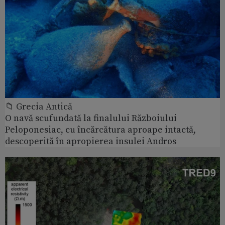
📁 Grecia Antică
O navă scufundată la finalului Războiului
Peloponesiac, cu încărcătura aproape intactă,
descoperită în apropierea insulei Andros