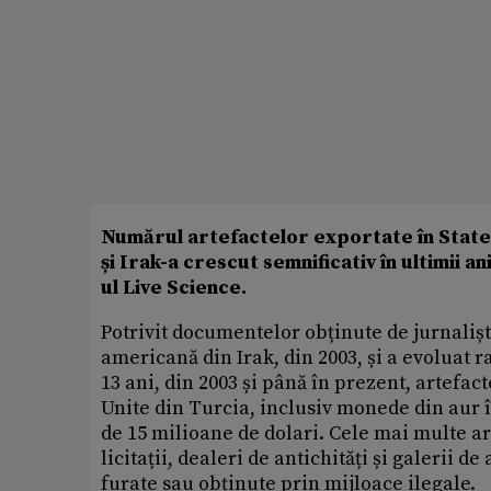
Numărul artefactelor exportate în Statel
și Irak-a crescut semnificativ în ultimii a
ul Live Science.
Potrivit documentelor obținute de jurnalișt
americană din Irak, din 2003, și a evoluat r
13 ani, din 2003 și până în prezent, artefac
Unite din Turcia, inclusiv monede din aur î
de 15 milioane de dolari. Cele mai multe a
licitații, dealeri de antichități și galerii de
furate sau obținute prin mijloace ilegale.