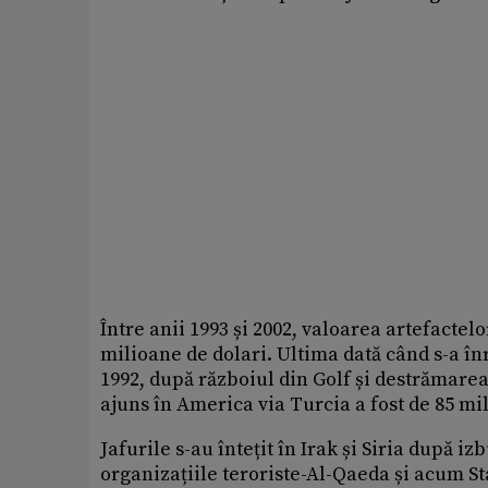
Între anii 1993 și 2002, valoarea artefactelo
milioane de dolari. Ultima dată când s-a înr
1992, după războiul din Golf și destrămarea
ajuns în America via Turcia a fost de 85 mi
Jafurile s-au întețit în Irak și Siria după i
organizațiile teroriste-Al-Qaeda și acum Sta