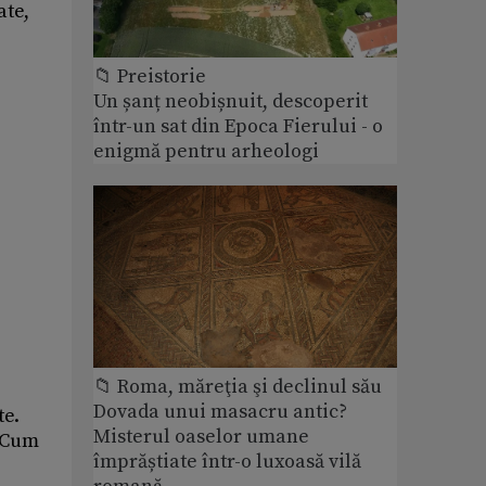
ate,
📁 Preistorie
Un șanț neobișnuit, descoperit
într-un sat din Epoca Fierului - o
enigmă pentru arheologi
📁 Roma, măreţia şi declinul său
Dovada unui masacru antic?
te.
Misterul oaselor umane
. Cum
împrăștiate într-o luxoasă vilă