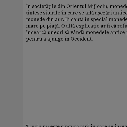
În societățile din Orientul Mijlociu, moned
țintesc siturile în care se află așezări anti
monede din aur. Ei caută în special monede
mare pe piață. O altă explicație ar fi că ref
încearcă uneori să vândă monedele antice p
pentru a ajunge în Occident.
Trucia nu este singura țară în care se înreg