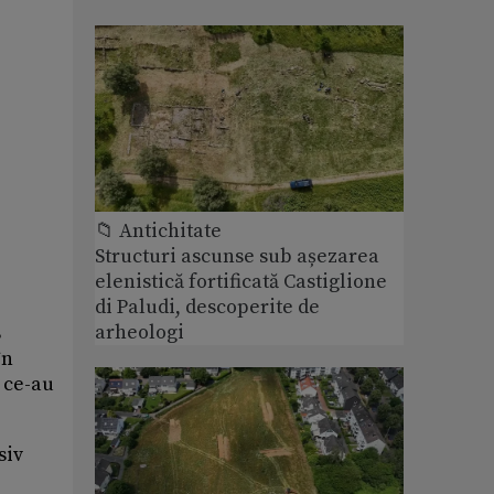
📁 Antichitate
Structuri ascunse sub așezarea
elenistică fortificată Castiglione
di Paludi, descoperite de
arheologi
8
în
 ce-au
siv