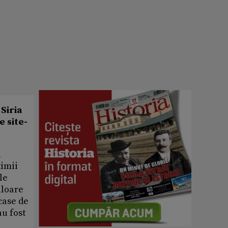
Siria
e site-
a
timii
le
aloare
case de
au fost