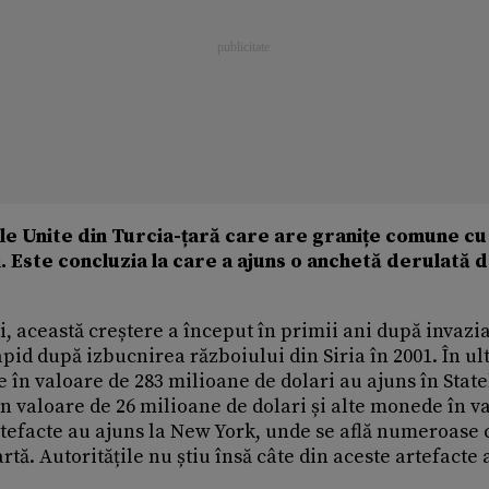
e Unite din Turcia-țară care are granițe comune cu 
ni. Este concluzia la care a ajuns o anchetă derulată d
i, această creștere a început în primii ani după invazi
apid după izbucnirea războiului din Siria în 2001. În ul
te în valoare de 283 milioane de dolari au ajuns în State
n valoare de 26 milioane de dolari și alte monede în v
rtefacte au ajuns la New York, unde se află numeroase 
 artă. Autoritățile nu știu însă câte din aceste artefacte 