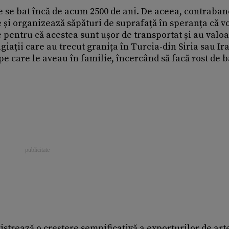
e se bat încă de acum 2500 de ani. De aceea, contraband
ce și organizează săpături de suprafață în speranța că v
 pentru că acestea sunt ușor de transportat și au valo
ugiații care au trecut granița în Turcia-din Siria sau Ir
e care le aveau în familie, încercând să facă rost de 
istrează o creștere semnificativă a exporturilor de art