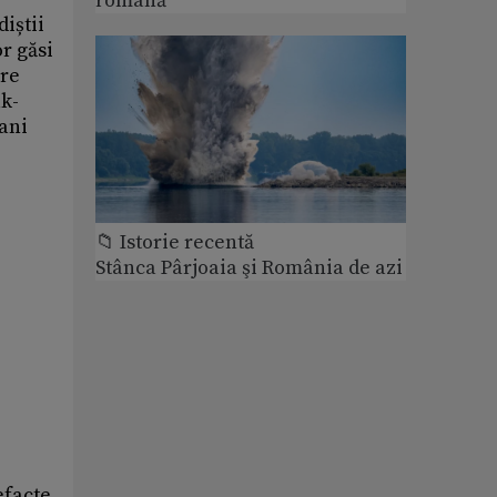
romană
iștii
or găsi
are
ak-
bani
📁 Istorie recentă
Stânca Pârjoaia şi România de azi
efacte.