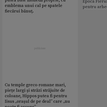
putea bate monedă proprie, cu
Epoca Fierul
emblema unui cal pe spatele
pentru arhe
fiecărui bănuţ.
Cu temple greco-romane mari,
pieţe largi şi străzi străjuite de
coloane, Hippos putea fi pentru
Iisus „oraşul de pe deal” care „nu
poate fi ascuns”.