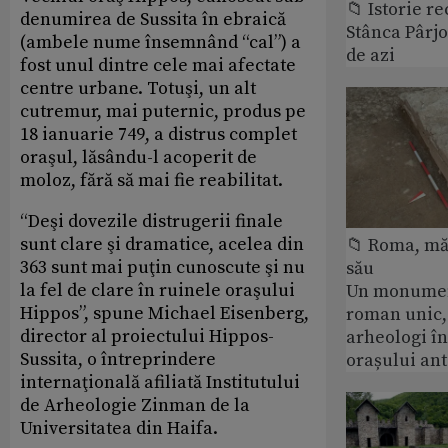
📁 Istorie r
denumirea de Sussita în ebraică
Stânca Pârj
(ambele nume însemnând “cal”) a
de azi
fost unul dintre cele mai afectate
centre urbane. Totuşi, un alt
cutremur, mai puternic, produs pe
18 ianuarie 749, a distrus complet
oraşul, lăsându-l acoperit de
moloz, fără să mai fie reabilitat.
“Deşi dovezile distrugerii finale
sunt clare şi dramatice, acelea din
📁 Roma, măr
363 sunt mai puţin cunoscute şi nu
său
la fel de clare în ruinele oraşului
Un monumen
Hippos”, spune Michael Eisenberg,
roman unic,
director al proiectului Hippos-
arheologi î
Sussita, o întreprindere
orașului an
internaţională afiliată Institutului
de Arheologie Zinman de la
Universitatea din Haifa.