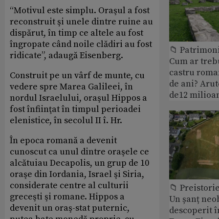
“Motivul este simplu. Oraşul a fost
reconstruit şi unele dintre ruine au
dispărut, în timp ce altele au fost
îngropate când noile clădiri au fost
📁 Patrimoni
ridicate”, adaugă Eisenberg.
Cum ar treb
castru roman
Construit pe un vârf de munte, cu
de ani? Arut
vedere spre Marea Galileei, în
de12 milioan
nordul Israelului, oraşul Hippos a
fost înfiinţat în timpul perioadei
elenistice, în secolul II î. Hr.
În epoca romană a devenit
cunoscut ca unul dintre oraşele ce
alcătuiau Decapolis, un grup de 10
oraşe din Iordania, Israel şi Siria,
considerate centre al culturii
📁 Preistori
greceşti şi romane. Hippos a
Un șanț neob
devenit un oraş-stat puternic,
descoperit î