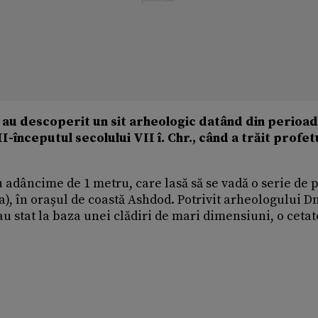
i au descoperit un sit arheologic datând din perioa
I-începutul secolului VII î. Chr., când a trăit profet
 adâncime de 1 metru, care lasă să se vadă o serie de p
a), în orașul de coastă Ashdod. Potrivit arheologului D
au stat la baza unei clădiri de mari dimensiuni, o cetat