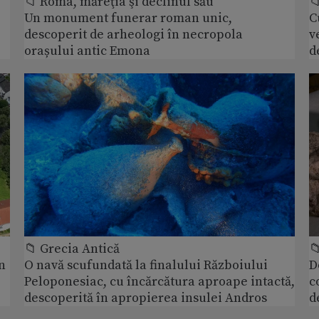
📁 Roma, măreţia şi declinul său

Un monument funerar roman unic,
C
descoperit de arheologi în necropola
v
orașului antic Emona
d
📁 Grecia Antică

n
O navă scufundată la finalului Războiului
D
Peloponesiac, cu încărcătura aproape intactă,
c
descoperită în apropierea insulei Andros
d