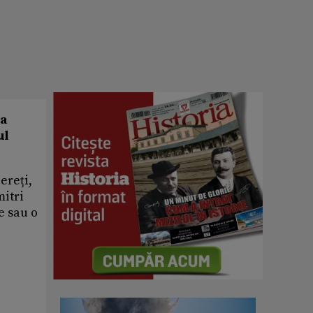
da
ul
ereți,
mitri
e sau o