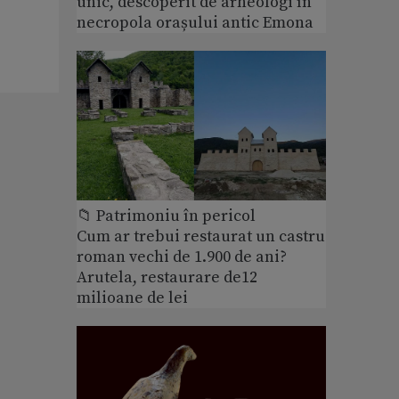
unic, descoperit de arheologi în
necropola orașului antic Emona
📁 Patrimoniu în pericol
Cum ar trebui restaurat un castru
roman vechi de 1.900 de ani?
Arutela, restaurare de12
milioane de lei