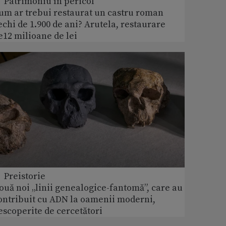
 Patrimoniu în pericol
um ar trebui restaurat un castru roman
echi de 1.900 de ani? Arutela, restaurare
e12 milioane de lei
 Preistorie
ouă noi „linii genealogice-fantomă”, care au
ontribuit cu ADN la oamenii moderni,
escoperite de cercetători