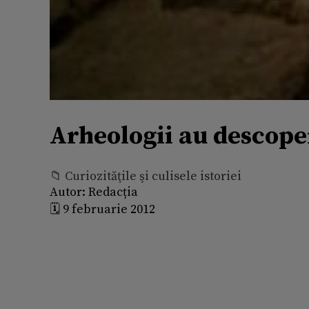
Arheologii au descoper
📁 Curiozităţile şi culisele istoriei
Autor:
Redacția
🗓️ 9 februarie 2012