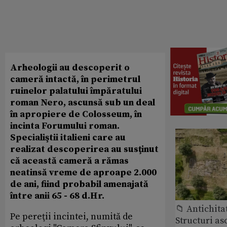
Arheologii au descoperit o
cameră intactă, în perimetrul
ruinelor palatului împăratului
roman Nero, ascunsă sub un deal
în apropiere de Colosseum, în
incinta Forumului roman.
Specialiştii italieni care au
realizat descoperirea au susţinut
că această cameră a rămas
neatinsă vreme de aproape 2.000
de ani, fiind probabil amenajată
între anii 65 - 68 d.Hr.
📁 Antichita
Pe pereţii incintei, numită de
Structuri a