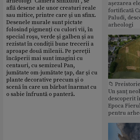
arheologi "Camera Sfinxului", se
așezarea ele
află desene ale unor creaturi reale
fortificată C
sau mitice, printre care şi un sfinx.
Paludi, desc
Desenele murale sunt pictate
arheologi
folosind pigmenţi cu culori vii, în
special roşu, verde şi galben şi au
rezistat în condiţii bune trecerii a
aproape două milenii. Pe pereţii
încăperii mai sunt imagini cu
centauri, cu semizeul Pan,
jumătate om-jumătate ţap, dar şi cu
plante decorative precum şi o
📁 Preistori
scenă în care un bărbat înarmat cu
Un șanț neob
o sabie înfruntă o panteră.
descoperit î
Epoca Fierul
pentru arhe