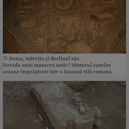
📁 Roma, măreţia şi declinul său
Dovada unui masacru antic? Misterul oaselor
umane împrăștiate într-o luxoasă vilă romană