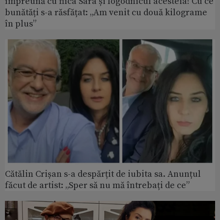
împreună cu fiica Sara și logodnicul acesteia! Cu ce
bunătăți s-a răsfățat: „Am venit cu două kilograme
în plus”
Cătălin Crișan s-a despărțit de iubita sa. Anunțul
făcut de artist: „Sper să nu mă întrebați de ce”