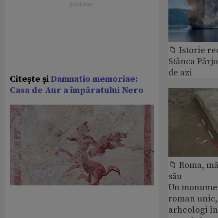
📁 Istorie r
Stânca Pârj
de azi
Citeşte şi
Damnatio memoriae:
Casa de Aur a împăratului Nero
📁 Roma, măr
său
Un monumen
roman unic,
arheologi î