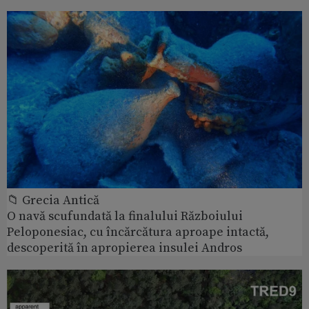
📁 Grecia Antică
O navă scufundată la finalului Războiului
Peloponesiac, cu încărcătura aproape intactă,
descoperită în apropierea insulei Andros