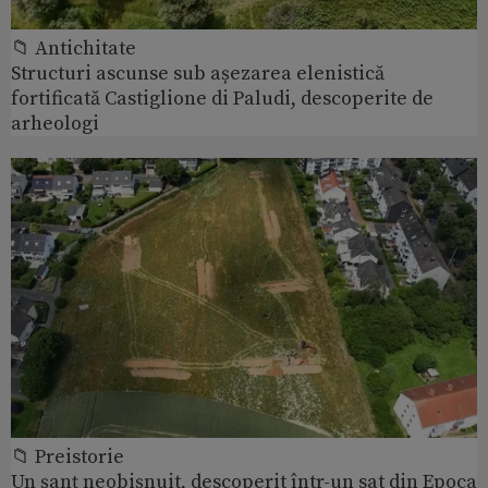
📁 Antichitate
Structuri ascunse sub așezarea elenistică
fortificată Castiglione di Paludi, descoperite de
arheologi
📁 Preistorie
Un șanț neobișnuit, descoperit într-un sat din Epoca