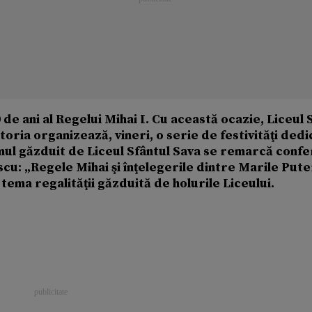
de ani al Regelui Mihai I. Cu această ocazie, Liceul 
oria organizează, vineri, o serie de festivităţi ded
mul găzduit de Liceul Sfântul Sava se remarcă confe
cu: „Regele Mihai şi înţelegerile dintre Marile Pute
e tema regalităţii găzduită de holurile Liceului.