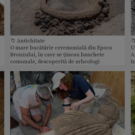
📁 Antichitate

O mare bucătărie ceremonială din Epoca
U
Bronzului, în care se țineau banchete
A
comunale, descoperită de arheologi
I