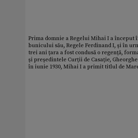
Prima domnie a Regelui Mihai I a început 
bunicului său, Regele Ferdinand I, şi în urma
trei ani ţara a fost condusă o regenţă, for
şi preşedintele Curţii de Casaţie, Gheorgh
în iunie 1930, Mihai I a primit titlul de Mar