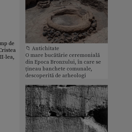
timp de
📁 Antichitate
Cristea
O mare bucătărie ceremonială
I-lea,
din Epoca Bronzului, în care se
țineau banchete comunale,
descoperită de arheologi