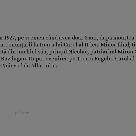
în 1927, pe vremea când avea doar 5 ani, după moartea
 renunţării la tron a lui Carol al II-lea. Minor fiind, 
mată din unchiul său, prinţul Nicolae, patriarhul Miron 
e Buzdugan. După revenirea pe Tron a Regelui Carol al I
e Voievod de Alba Iulia.