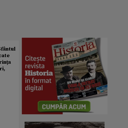
Sfântul
icate
rinţa
ri,