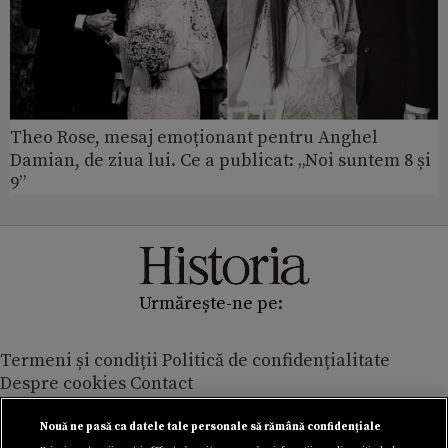
Theo Rose, mesaj emoționant pentru Anghel
Damian, de ziua lui. Ce a publicat: „Noi suntem 8 și
9”
Urmărește-ne pe:
Termeni și condiții
Politică de confidențialitate
Despre cookies
Contact
Modifică preferințe pentru confidențialitate
© Toate drepturile rezervate Adevarul Holding 2026
Nouă ne pasă ca datele tale personale să rămână confidențiale