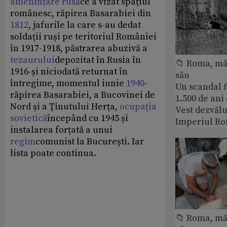
amenințare rusă
ce a vizat spațiul
românesc, răpirea Basarabiei din
1812
, jafurile la care s-au dedat
soldații ruși pe teritoriul României
în 1917-1918, păstrarea abuzivă a
tezaurului
depozitat în Rusia în
📁 Roma, măr
1916-și niciodată returnat în
său
întregime, momentul iunie
1940
-
Un scandal f
răpirea Basarabiei, a Bucovinei de
1.500 de ani
Nord şi a Ţinutului Herţa,
ocupația
Vest dezvălu
sovietică
începând cu 1945 și
Imperiul Ro
instalarea forțată a unui
regim
comunist la București. Iar
lista poate continua.
📁 Roma, măr