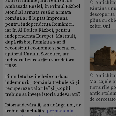
Potrivit filmulețului realizat de
📁 Antichita
Ambasada Rusiei, în Primul Război
Fântâna unui
Mondial armata rusă și armata
descoperită
română ar fi luptat împreună
plină cu obi
pentru independența României,
zeiței Uni
iar în Al Doilea Război, pentru
independența Europei. Mai mult,
după război, România s-ar fi
reconstruit economic și social cu
ajutorul Uniunii Sovietice, iar
industrializarea țării s-ar datora
URSS.
📁 Antichita
Filmulețul se încheie cu două
Marcajele pi
îndemnuri: „România trebuie să-și
turnurile po
recupereze valorile” și „Copiii
antic Ptolem
trebuie să învețe istoria adevărată”.
de cercetăto
Istoriaadevărată, am adăuga noi, ar
trebui să includă și
permanenta