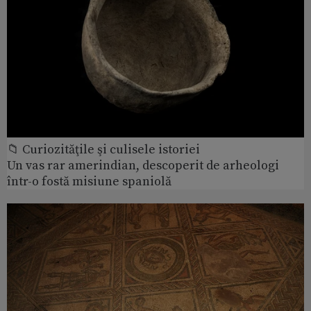
📁 Curiozităţile şi culisele istoriei
Un vas rar amerindian, descoperit de arheologi
într-o fostă misiune spaniolă