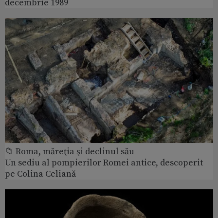
decembrie 1989
📁 Roma, măreţia şi declinul său
Un sediu al pompierilor Romei antice, descoperit
pe Colina Celiană