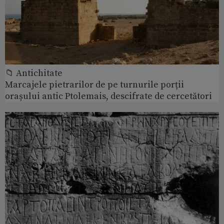
📁 Antichitate
Marcajele pietrarilor de pe turnurile porții
orașului antic Ptolemais, descifrate de cercetători