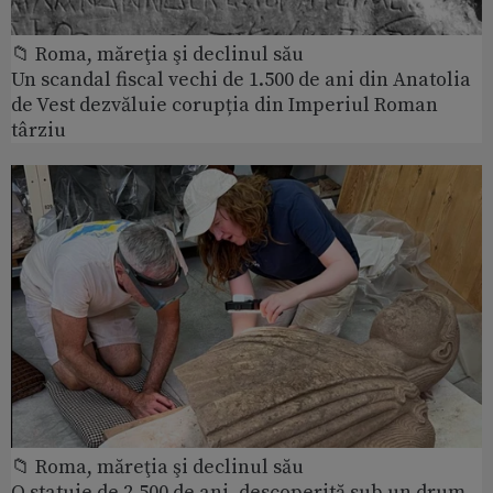
📁 Roma, măreţia şi declinul său
Un scandal fiscal vechi de 1.500 de ani din Anatolia
de Vest dezvăluie corupția din Imperiul Roman
târziu
📁 Roma, măreţia şi declinul său
O statuie de 2.500 de ani, descoperită sub un drum