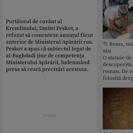
Purtătorul de cuvânt al
Kremlinului, Dmitri Peskov, a
refuzat să comenteze anunțul făcut
anterior de Ministerul Apărării rus.
📁 Roma, măr
Peskov a spus că subiectul legat de
său
al-Baghdadi ține de competența
O statuie de 
Ministerului Apărării, îndemnând
descoperită
presa să ceară precizări acestuia.
roman. De ce
folosită dre