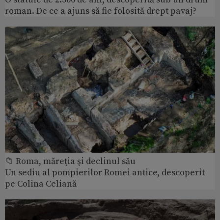
roman. De ce a ajuns să fie folosită drept pavaj?
📁 Roma, măreţia şi declinul său
Un sediu al pompierilor Romei antice, descoperit
pe Colina Celiană