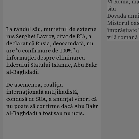
📁 Roma, măr
său
Dovada unui
Misterul oa
La rândul său, ministrul de externe
împrăștiate 
rus Serghei Lavrov, citat de RIA, a
vilă romană
declarat că Rusia, deocamdată, nu
are ”o confirmare de 100%” a
informației despre eliminarea
liderului Statului Islamic, Abu Bakr
al-Baghdadi.
De asemenea, coaliția
internațională antijihadistă,
condusă de SUA, a anunțat vineri că
nu poate să confirme dacă Abu Bakr
al-Baghdadi a fost sau nu ucis.