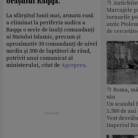
orașului Raqqa.
📁 Antichita
Marcajele pi
La sfârșitul lunii mai, armata rusă
turnurile po
a eliminat la periferia sudica a
antic Ptolem
Raqqa o serie de înalți comandanți
de cercetăto
ai Statului Islamic, precum și
aproximativ 30 comandanți de nivel
mediu și 300 de luptători de rând,
potrivit unui comunicat al
ministerului, citat de
Agerpres
.
📁 Roma, măr
său
Un scandal f
1.500 de ani
Vest dezvălu
Imperiul Ro