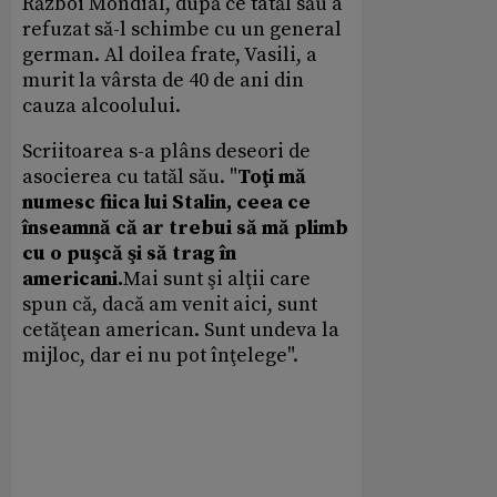
Război Mondial, după ce tatăl său a
refuzat să-l schimbe cu un general
german. Al doilea frate, Vasili, a
murit la vârsta de 40 de ani din
cauza alcoolului.
Scriitoarea s-a plâns deseori de
asocierea cu tatăl său. "
Toţi mă
numesc fiica lui Stalin, ceea ce
înseamnă că ar trebui să mă plimb
cu o puşcă şi să trag în
americani.
Mai sunt şi alţii care
spun că, dacă am venit aici, sunt
cetăţean american. Sunt undeva la
mijloc, dar ei nu pot înţelege".