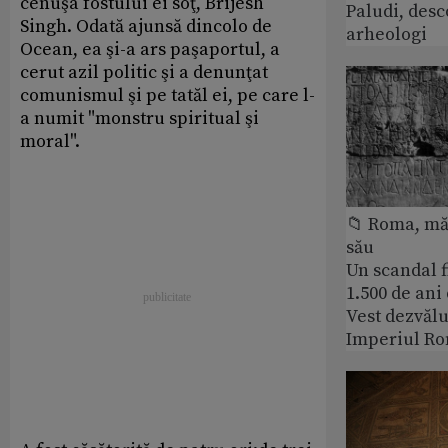
cenuşa fostului ei soţ, Brijesh
Paludi, desc
Singh. Odată ajunsă dincolo de
arheologi
Ocean, ea şi-a ars paşaportul, a
cerut azil politic şi a denunţat
comunismul şi pe tatăl ei, pe care l-
a numit "monstru spiritual şi
moral".
📁 Roma, măr
său
Un scandal f
1.500 de ani
Vest dezvălu
Imperiul Ro