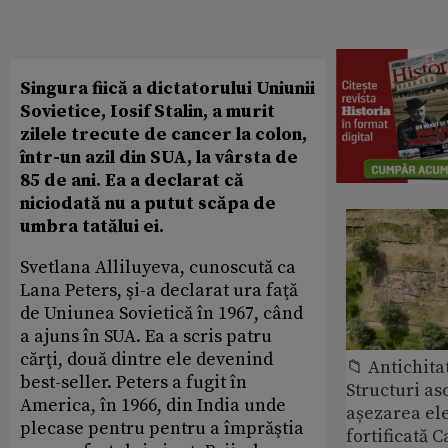
Singura fiică a dictatorului Uniunii
Sovietice, Iosif Stalin, a murit
zilele trecute de cancer la colon,
într-un azil din SUA, la vârsta de
85 de ani. Ea a declarat că
niciodată nu a putut scăpa de
umbra tatălui ei.
Svetlana Alliluyeva, cunoscută ca
Lana Peters, şi-a declarat ura faţă
de Uniunea Sovietică în 1967, când
a ajuns în SUA. Ea a scris patru
cărţi, două dintre ele devenind
📁 Antichita
best-seller. Peters a fugit în
Structuri a
America, în 1966, din India unde
așezarea ele
plecase pentru pentru a împrăştia
fortificată C