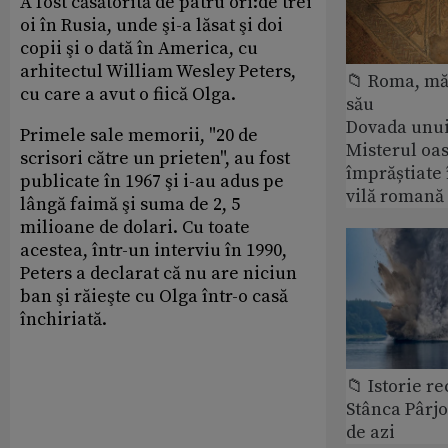
A fost căsătorită de patru ori:de trei
oi în Rusia, unde şi-a lăsat şi doi
copii şi o dată în America, cu
arhitectul William Wesley Peters,
📁 Roma, măr
cu care a avut o fiică Olga.
său
Dovada unui
Primele sale memorii, "20 de
Misterul oa
scrisori către un prieten", au fost
împrăștiate 
publicate în 1967 şi i-au adus pe
vilă romană
lângă faimă şi suma de 2, 5
milioane de dolari. Cu toate
acestea, într-un interviu în 1990,
Peters a declarat că nu are niciun
ban şi răieşte cu Olga într-o casă
închiriată.
📁 Istorie r
Stânca Pârj
de azi