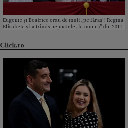
Eugenie și Beatrice erau de mult „pe făraș”! Regina
Elisabeta și-a trimis nepoatele „la muncă” din 2011
Click.ro