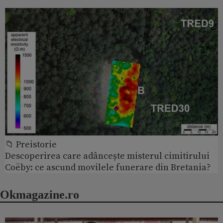
📁 Preistorie
Descoperirea care adâncește misterul cimitirului
Coëby: ce ascund movilele funerare din Bretania?
Okmagazine.ro