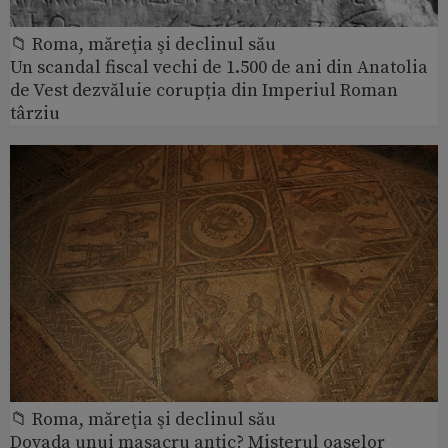
📁 Roma, măreţia şi declinul său
Un scandal fiscal vechi de 1.500 de ani din Anatolia
de Vest dezvăluie corupția din Imperiul Roman
târziu
📁 Roma, măreţia şi declinul său
Dovada unui masacru antic? Misterul oaselor