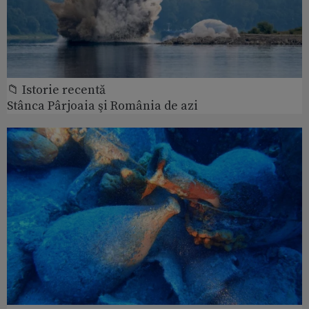
📁 Istorie recentă
Stânca Pârjoaia şi România de azi