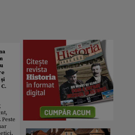
ona
în
ou
re
şi
 C.
g
nt,
 Peste
sar
etici.