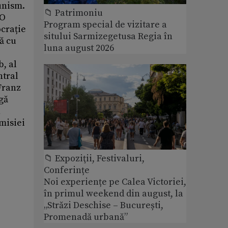
unism.
📁 Patrimoniu
 O
Program special de vizitare a
crație
sitului Sarmizegetusa Regia în
ă cu
luna august 2026
, al
ntral
Franz
gă
n
omisiei
📁 Expoziţii, Festivaluri,
Conferințe
Noi experiențe pe Calea Victoriei,
în primul weekend din august, la
„Străzi Deschise – București,
Promenadă urbană”