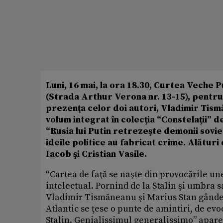
Luni, 16 mai, la ora 18.30, Curtea Veche P
(Strada Arthur Verona nr. 13-15), pentru 
prezenţa celor doi autori, Vladimir Tismă
volum integrat în colecţia “Constelaţii” de
“Rusia lui Putin retrezeşte demonii sovietic
ideile politice au fabricat crime. Alături
Iacob şi Cristian Vasile.
“Cartea de faţă se naşte din provocările une
intelectual. Pornind de la Stalin şi umbra
Vladimir Tismăneanu şi Marius Stan gândes
Atlantic se ţese o punte de amintiri, de evoc
Stalin. Genialissimul generalissimo” apare 