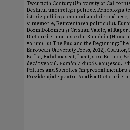
Twentieth Century (University of Californi
Destinul unei religii politice, Arheologia t
istorie politică a comunismului românesc,
și memorie, Reinventarea politicului. Europ
Dorin Dobrincu și Cristian Vasile, al Rapor
Dictaturii Comuniste din România (Humanita
volumului The End and the Beginnin­g:The ­
European University Press, 2012). Coautor,
Kafka, Balul mascat, Încet, spre Europa, Sc
decât veacul. România după Ceaușescu. Edito
Politics and Societies (în prezent membru al
Prezidențiale pentru Analiza Dictaturii Co