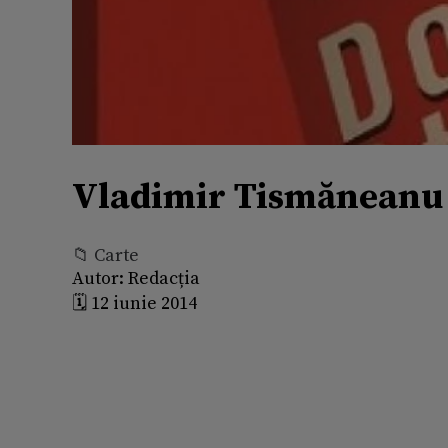
Vladimir Tismăneanu ş
📁 Carte
Autor:
Redacția
🗓️ 12 iunie 2014