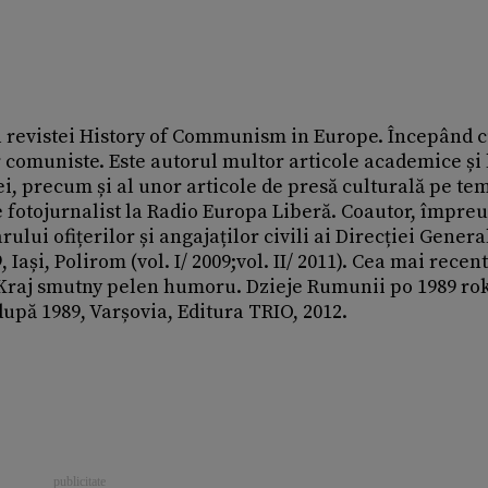
 al revistei History of Communism in Europe. Începând 
r comuniste. Este autorul multor articole aca­demice și 
i, precum și al unor articole de presă culturală pe te
ste fotojurnalist la Radio Europa Liberă. Coautor, împre
lui ofițerilor și angajaților civili ai Direcției Genera
Iași, Polirom (vol. I/ 2009;vol. II/ 2011). Cea mai recen
Kraj smutny pelen humoru. Dzieje Rumunii po 1989 ro
după 1989, Varșovia, Editura TRIO, 2012.