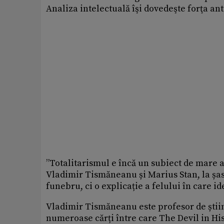
Analiza intelectuală îşi dovedeşte forţa ant
”Totalitarismul e încă un subiect de mare 
Vladimir Tismăneanu și Marius Stan, la șase
funebru, ci o explicație a felului în care id
Vladimir Tismăneanu este profesor de știin
numeroase cărți între care The Devil in H