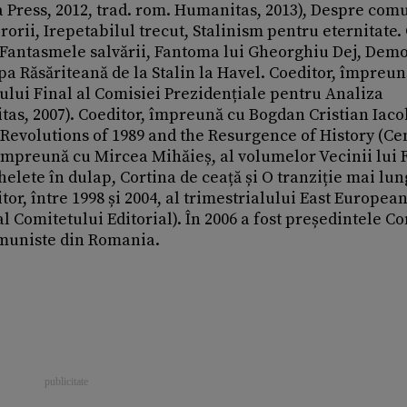
a Press, 2012, trad. rom. Humanitas, 2013), Despre com
erorii, Irepetabilul trecut, Stalinism pentru eternitate.
 Fantasmele salvării, Fantoma lui Gheorghiu Dej, Demo
a Răsăriteană de la Stalin la Havel. Coedi­tor, împreun
tului Final al Comisiei Prezidențiale pentru Analiza
s, 2007). Coeditor, împreună cu Bogdan Cristian Iacob
Revolutions of 1989 and the Resurgence of History (Ce
 împreună cu Mircea Mihăieș, al volumelor Vecinii lui 
helete în dulap, Cortina de ceață și O tranziție mai lun
r, între 1998 și 2004, al trimestrialului East Europea
 Comitetului Editorial). În 2006 a fost pre­ședintele C
mu­niste din Romania.