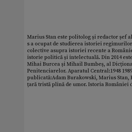
Marius Stan este politolog și redactor șef
s a ocupat de studierea istoriei regimurilo
colective asupra istoriei recente a Românie
istorie politică și intelectuală. Din 2014 e
Mihai Burcea și Mihail Bumbeș, al Dicționaru
Penitenciarelor. Aparatul Central:1948 1989, 
publicată:Adam Burakowski, Marius Stan, 
țară tristă plină de umor. Istoria României 