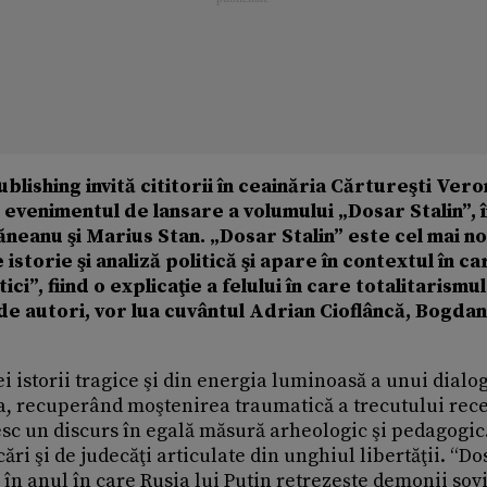
ublishing invită cititorii în ceainăria Cărtureşti Ver
evenimentul de lansare a volumului „Dosar Stalin”, 
neanu şi Marius Stan. „Dosar Stalin” este cel mai n
 istorie şi analiză politică şi apare în contextul în ca
i”, fiind o explicaţie a felului în care totalitarismul 
 de autori, vor lua cuvântul Adrian Cioflâncă, Bogdan
i istorii tragice şi din energia luminoasă a unui dialo
 sa, recuperând moştenirea traumatică a trecutului rece
c un discurs în egală măsură arheologic şi pedagogic.
ări şi de judecăţi articulate din unghiul libertăţii. “Do
în anul în care Rusia lui Putin retrezeşte demonii sovi