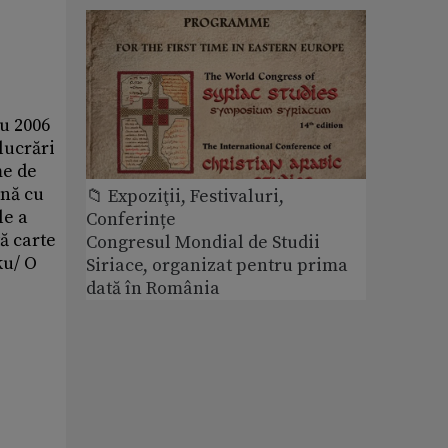
cu 2006
lucrări
me de
ună cu
📁 Expoziţii, Festivaluri,
le a
Conferințe
tă carte
Congresul Mondial de Studii
ku/ O
Siriace, organizat pentru prima
dată în România