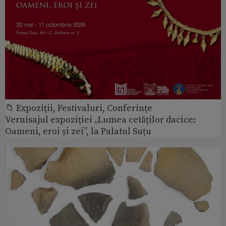
📁 Expoziţii, Festivaluri, Conferințe
Vernisajul expoziției „Lumea cetăților dacice:
Oameni, eroi și zei”, la Palatul Suțu