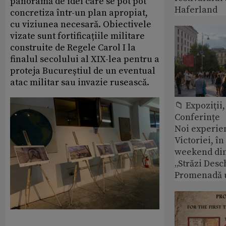
panoramă de idei care se pot pot
Haferland
concretiza într-un plan apropiat,
cu viziunea necesară. Obiectivele
vizate sunt fortificațiile militare
construite de Regele Carol I la
finalul secolului al XIX-lea pentru a
proteja Bucureștiul de un eventual
atac militar sau invazie rusească.
📁 Expoziţii,
Conferințe
Noi experie
Victoriei, î
weekend din
„Străzi Desc
Promenadă 