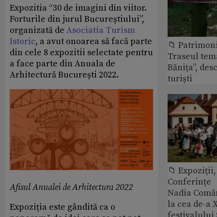
Expozitia “30 de imagini din viitor.
Forturile din jurul Bucureștiului”,
organizată de
Asociatia Turism
Istoric
, a avut onoarea să facă parte
📁 Patrimon
din cele 8 expozitii selectate pentru
Traseul tem
a face parte din Anuala de
Bănița”, des
Arhitectură București 2022.
turiști
📁 Expoziţii,
Conferințe
Afisul Anualei de Arhitectura 2022
Nadia Comăn
la cea de-a X
Expoziția este gândită ca o
festivalulu