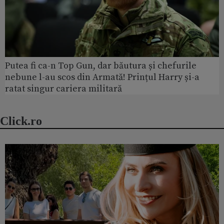
Putea fi ca-n Top Gun, dar băutura și chefurile
nebune l-au scos din Armată! Prințul Harry și-a
ratat singur cariera militară
Click.ro