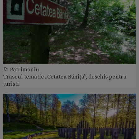
📁 Patrimoniu
Traseul tematic „Cetatea Bănița”, deschis pentru
turiști