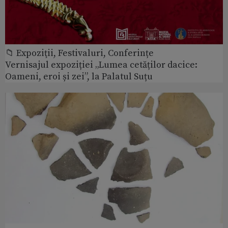
📁 Expoziţii, Festivaluri, Conferințe
Vernisajul expoziției „Lumea cetăților dacice:
Oameni, eroi și zei”, la Palatul Suțu