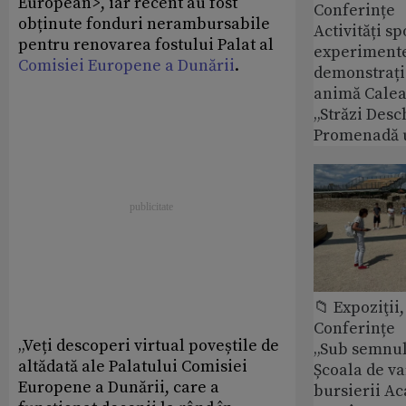
European>, iar recent au fost
Conferințe
obținute fonduri nerambursabile
Activități sp
pentru renovarea fostului Palat al
experimente 
Comisiei Europene a Dunării
.
demonstrații
animă Calea 
„Străzi Desc
Promenadă 
📁 Expoziţii,
Conferințe
„Veți descoperi virtual poveștile de
„Sub semnul 
altădată ale Palatului Comisiei
Școala de v
Europene a Dunării, care a
bursierii A