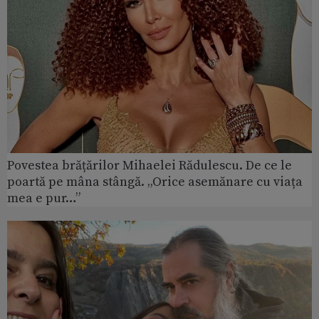
Povestea brățărilor Mihaelei Rădulescu. De ce le
poartă pe mâna stângă. „Orice asemănare cu viața
mea e pur…”