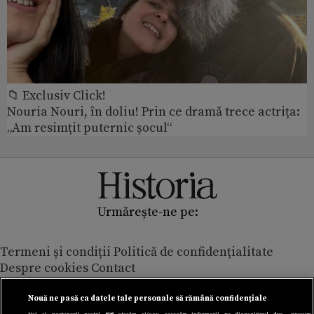
📁 Exclusiv Click!
Nouria Nouri, în doliu! Prin ce dramă trece actrița:
„Am resimțit puternic șocul“
Urmărește-ne pe:
Termeni și condiții
Politică de confidențialitate
Despre cookies
Contact
Modifică preferințe pentru confidențialitate
© Toate drepturile rezervate Adevarul Holding 2026
Nouă ne pasă ca datele tale personale să rămână confidențiale