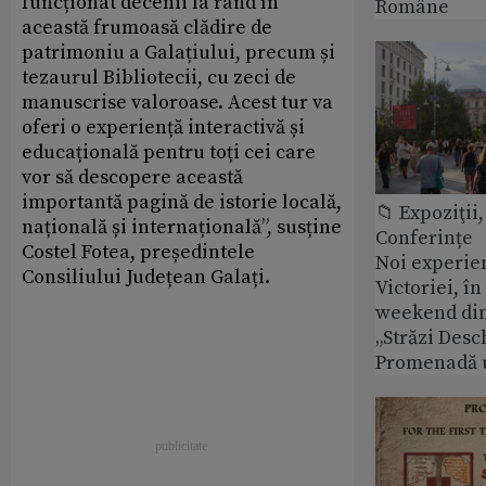
funcționat decenii la rând în
Române
această frumoasă clădire de
patrimoniu a Galațiului, precum și
tezaurul Bibliotecii, cu zeci de
manuscrise valoroase. Acest tur va
oferi o experiență interactivă și
educațională pentru toți cei care
vor să descopere această
importantă pagină de istorie locală,
📁 Expoziţii,
națională și internațională”, susține
Conferințe
Costel Fotea, președintele
Noi experie
Consiliului Județean Galați.
Victoriei, î
weekend din
„Străzi Desc
Promenadă 