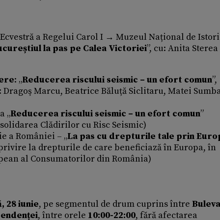
a Ecvestră a Regelui Carol I → Muzeul Național de Istori
cureștiul la pas pe Calea Victoriei
”, cu: Anita Sterea
ere
: „
Reducerea riscului seismic – un efort comun
”,
 Dragoş Marcu, Beatrice Băluță Siclitaru, Matei Sumb
a „
Reducerea riscului seismic – un efort comun
”
olidarea Clădirilor cu Risc Seismic)
ie a României – „
La pas cu drepturile tale prin Euro
rivire la drepturile de care beneficiază în Europa, în
opean al Consumatorilor din România)
, 28 iunie
, pe segmentul de drum cuprins între
Bulev
pendenței
, între orele
10:00-22:00
, fără afectarea