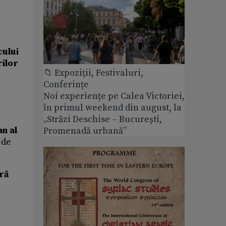
ului
rilor
📁 Expoziţii, Festivaluri,
Conferințe
Noi experiențe pe Calea Victoriei,
în primul weekend din august, la
„Străzi Deschise – București,
n al
Promenadă urbană”
 de
ră