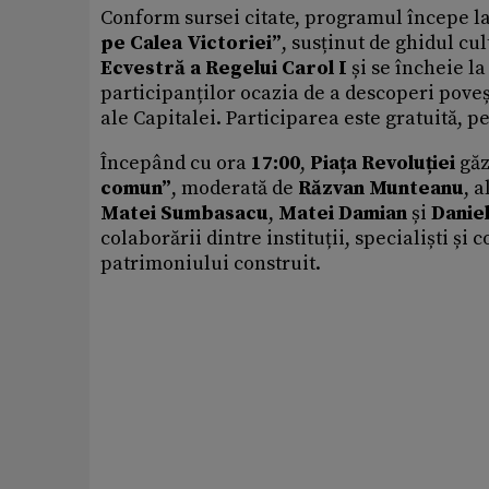
Conform sursei citate, programul începe l
pe Calea Victoriei”
, susținut de ghidul cul
Ecvestră a Regelui Carol I
și se încheie l
participanților ocazia de a descoperi pove
ale Capitalei. Participarea este gratuită, p
Începând cu ora
17:00
,
Piața Revoluției
găz
comun”
, moderată de
Răzvan Munteanu
, a
Matei Sumbasacu
,
Matei Damian
și
Danie
colaborării dintre instituții, specialiști ș
patrimoniului construit.