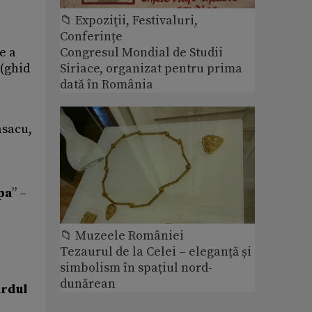
📁 Expoziţii, Festivaluri,
Conferințe
Congresul Mondial de Studii
e a
Siriace, organizat pentru prima
 (ghid
dată în România
asacu,
pa
” –
📁 Muzeele României
Tezaurul de la Celei – eleganță și
simbolism în spațiul nord-
dunărean
ardul