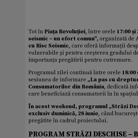
Tot în
Piața Revoluției
, între orele
17:00 și
seismic – un efort comun”,
organizată de
cu Risc Seismic
, care oferă informații des
vulnerabile și pentru creșterea gradului de
importanța pregătirii pentru cutremure.
Programul zilei continuă între orele
18:00 
sesiunea de informare
„La pas cu dreptur
Consumatorilor din România
, dedicată in
care beneficiază consumatorii în în spațiu
În acest weekend, programul „Străzi De
exclusiv duminică, 28 iunie
, când bucureșten
pregătite în cadrul proiectului.
PROGRAM STRĂZI DESCHISE – 