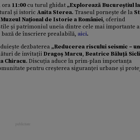
a ora
11:00
cu turul ghidat
„Explorează Bucureștiul la
tural și istoric
Anita Sterea
. Traseul pornește de la
St
a
Muzeul Național de Istorie a României
, oferind
știle și patrimoniul uneia dintre cele mai importante a
e bază de înscriere prealabilă,
aici
.
duiește dezbaterea
„Reducerea riscului seismic – un
lături de invitații
Dragoș Marcu
,
Beatrice Băluță Sicl
la Chiracu
. Discuția aduce în prim-plan importanța
i comunitate pentru creșterea siguranței urbane și prot