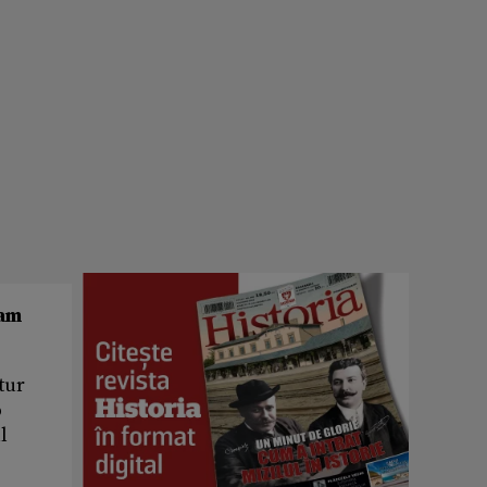
ram
tur
o
l