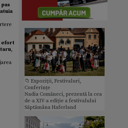
 pas
atuia
rtere
 efort
itaru
,
ejarea
📁 Expoziţii, Festivaluri,
Conferințe
Nadia Comăneci, prezentă la cea
de-a XIV-a ediție a festivalului
Săptămâna Haferland