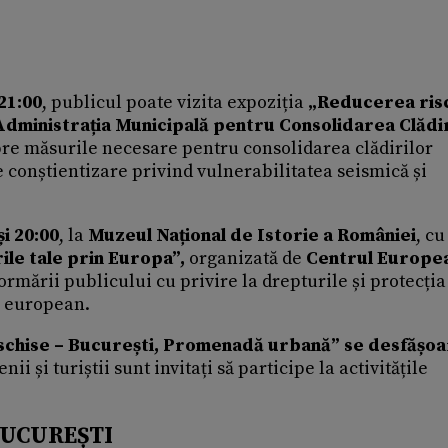
 21:00
, publicul poate vizita expoziția
„Reducerea risc
Administrația Municipală pentru Consolidarea Clădi
pre măsurile necesare pentru consolidarea clădirilor
 conștientizare privind vulnerabilitatea seismică și
și 20:00
, la
Muzeul Național de Istorie a României
, cu
ile tale prin Europa”,
organizată de
Centrul Europea
formării publicului cu privire la drepturile și protecția
l european.
schise – București, Promenadă urbană” se desfășoa
ii și turiștii sunt invitați să participe la activitățile
BUCUREȘTI