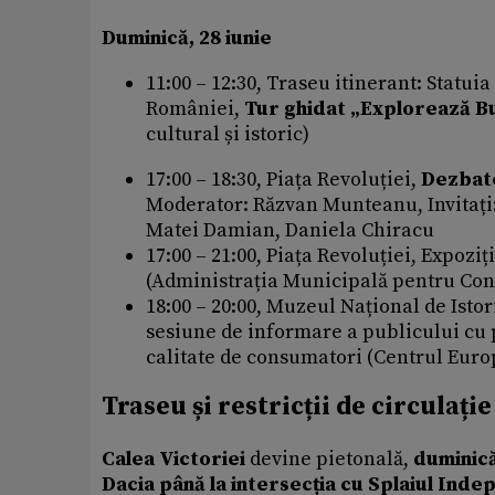
Duminică, 28 iunie
11:00 – 12:30, Traseu itinerant: Statui
României,
Tur ghidat „Explorează Bu
cultural și istoric)
17:00 – 18:30, Piața Revoluției,
Dezbat
Moderator: Răzvan Munteanu, Invitați:
Matei Damian, Daniela Chiracu
17:00 – 21:00, Piața Revoluției, Expoziți
(Administrația Municipală pentru Cons
18:00 – 20:00, Muzeul Național de Istor
sesiune de informare a publicului cu p
calitate de consumatori (Centrul Eur
Traseu și restricții de circulație
Calea Victoriei
devine pietonală,
duminică
Dacia până la intersecția cu Splaiul Inde