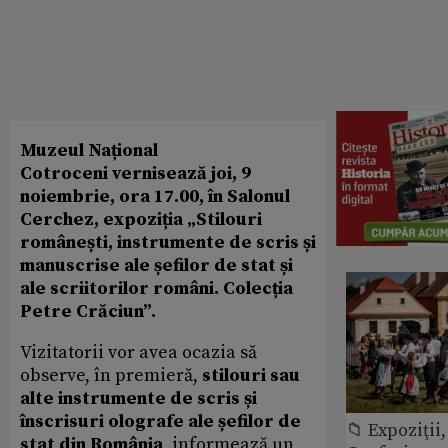
Muzeul Național
Cotroceni vernisează joi, 9
noiembrie, ora 17.00, în Salonul
Cerchez, expoziția „Stilouri
românești, instrumente de scris și
manuscrise ale șefilor de stat și
ale scriitorilor români. Colecția
Petre Crăciun”.
Vizitatorii vor avea ocazia să
observe, în premieră,
stilouri sau
alte instrumente de scris și
înscrisuri olografe ale șefilor de
📁 Expoziţii,
stat din România
, informează un