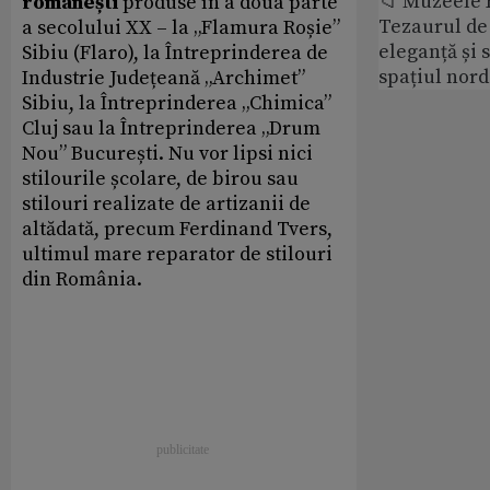
📁 Muzeele
românești
produse în a doua parte
Tezaurul de 
a secolului XX – la „Flamura Roșie”
eleganță și 
Sibiu (Flaro), la Întreprinderea de
spațiul nor
Industrie Județeană „Archimet”
Sibiu, la Întreprinderea „Chimica”
Cluj sau la Întreprinderea „Drum
Nou” București. Nu vor lipsi nici
stilourile școlare, de birou sau
stilouri realizate de artizanii de
altădată, precum Ferdinand Tvers,
ultimul mare reparator de stilouri
din România.