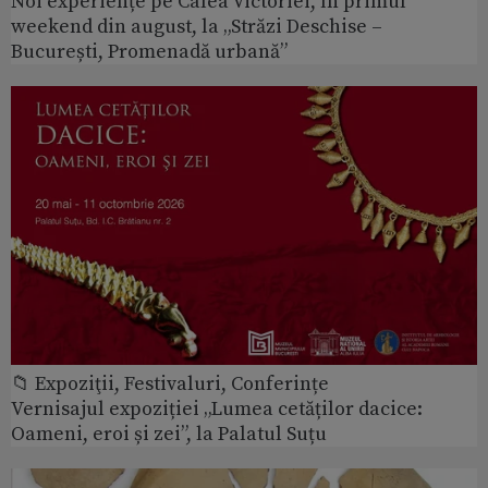
Noi experiențe pe Calea Victoriei, în primul
weekend din august, la „Străzi Deschise –
București, Promenadă urbană”
📁 Expoziţii, Festivaluri, Conferințe
Vernisajul expoziției „Lumea cetăților dacice:
Oameni, eroi și zei”, la Palatul Suțu