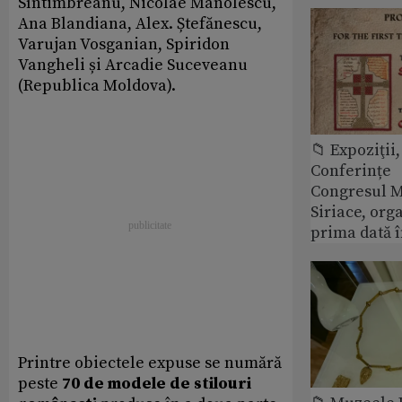
Sîntimbreanu, Nicolae Manolescu,
Ana Blandiana, Alex. Ștefănescu,
Varujan Vosganian, Spiridon
Vangheli și Arcadie Suceveanu
(Republica Moldova).
📁 Expoziţii,
Conferințe
Congresul M
Siriace, org
prima dată 
Printre obiectele expuse se numără
peste
70 de modele de stilouri