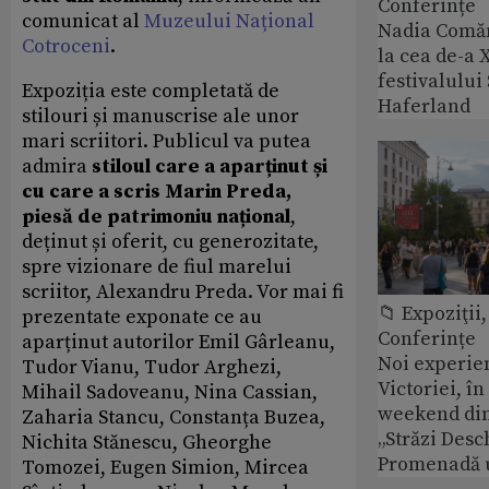
Conferințe
comunicat al
Muzeului Național
Nadia Comăn
Cotroceni
.
la cea de-a X
festivalulu
Expoziția este completată de
Haferland
stilouri și manuscrise ale unor
mari scriitori. Publicul va putea
admira
stiloul care a aparținut și
cu care a scris Marin Preda,
piesă de patrimoniu național
,
deținut și oferit, cu generozitate,
spre vizionare de fiul marelui
scriitor, Alexandru Preda. Vor mai fi
📁 Expoziţii,
prezentate exponate ce au
Conferințe
aparținut autorilor Emil Gârleanu,
Noi experie
Tudor Vianu, Tudor Arghezi,
Victoriei, î
Mihail Sadoveanu, Nina Cassian,
weekend din
Zaharia Stancu, Constanța Buzea,
„Străzi Desc
Nichita Stănescu, Gheorghe
Promenadă 
Tomozei, Eugen Simion, Mircea