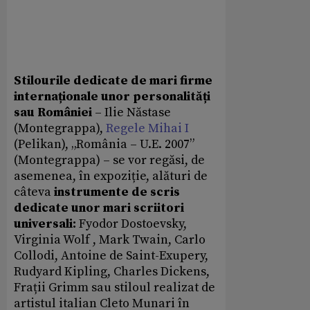
Stilourile dedicate de mari firme
internaționale unor personalități
sau României
– Ilie Năstase
(Montegrappa),
Regele Mihai I
(Pelikan), „România – U.E. 2007”
(Montegrappa) – se vor regăsi, de
asemenea, în expoziție, alături de
câteva
instrumente de scris
dedicate unor mari scriitori
universali:
Fyodor Dostoevsky,
Virginia Wolf , Mark Twain, Carlo
Collodi, Antoine de Saint-Exupery,
Rudyard Kipling, Charles Dickens,
Frații Grimm sau stiloul realizat de
artistul italian Cleto Munari în