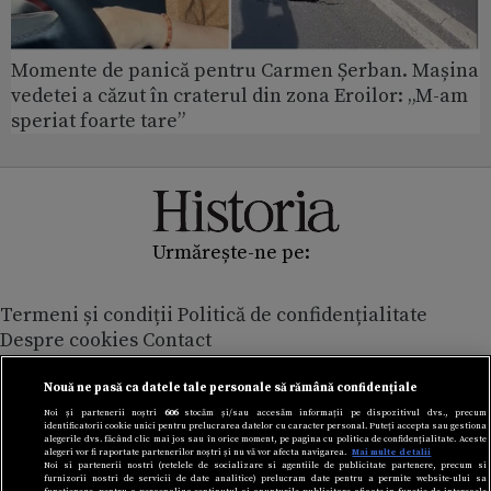
Momente de panică pentru Carmen Șerban. Mașina
vedetei a căzut în craterul din zona Eroilor: „M-am
speriat foarte tare”
Urmărește-ne pe:
Termeni și condiții
Politică de confidențialitate
Despre cookies
Contact
Modifică preferințe pentru confidențialitate
© Toate drepturile rezervate Adevarul Holding 2026
Nouă ne pasă ca datele tale personale să rămână confidențiale
Noi și partenerii noștri
606
stocăm și/sau accesăm informații pe dispozitivul dvs., precum
identificatorii cookie unici pentru prelucrarea datelor cu caracter personal. Puteți accepta sau gestiona
Din rețeaua Adevărul Holding:
alegerile dvs. făcând clic mai jos sau în orice moment, pe pagina cu politica de confidențialitate. Aceste
alegeri vor fi raportate partenerilor noștri și nu vă vor afecta navigarea.
Mai multe detalii
Adevarul.ro
Noi si partenerii nostri (retelele de socializare si agentiile de publicitate partenere, precum si
furnizorii nostri de servicii de date analitice) prelucram date pentru a permite website-ului sa
Click.ro