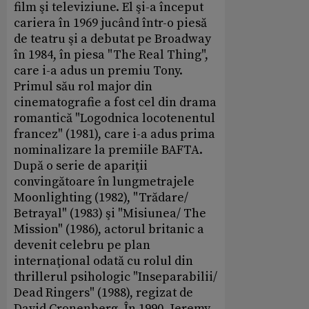
film şi televiziune. El şi-a început
cariera în 1969 jucând într-o piesă
de teatru şi a debutat pe Broadway
în 1984, în piesa "The Real Thing",
care i-a adus un premiu Tony.
Primul său rol major din
cinematografie a fost cel din drama
romantică "Logodnica locotenentul
francez" (1981), care i-a adus prima
nominalizare la premiile BAFTA.
După o serie de apariţii
convingătoare în lungmetrajele
Moonlighting (1982), "Trădare/
Betrayal" (1983) şi "Misiunea/ The
Mission" (1986), actorul britanic a
devenit celebru pe plan
internaţional odată cu rolul din
thrillerul psihologic "Inseparabilii/
Dead Ringers" (1988), regizat de
David Cronenberg. În 1990, Jeremy