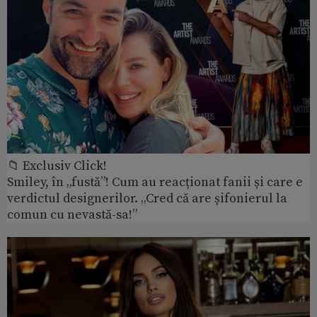
📁 Exclusiv Click!
Smiley, în „fustă”! Cum au reacționat fanii și care e
verdictul designerilor. „Cred că are șifonierul la
comun cu nevastă-sa!”