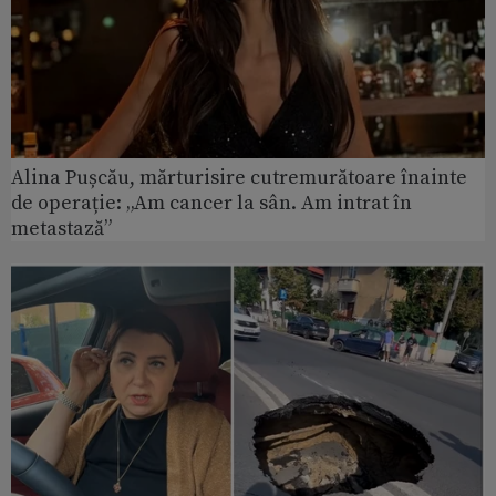
Alina Pușcău, mărturisire cutremurătoare înainte
de operație: „Am cancer la sân. Am intrat în
metastază”