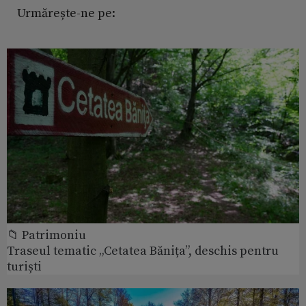
Urmărește-ne pe:
📁 Patrimoniu
Traseul tematic „Cetatea Bănița”, deschis pentru
turiști