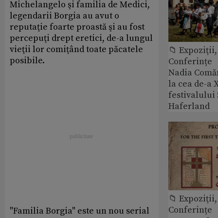
Michelangelo şi familia de Medici,
legendarii Borgia au avut o
reputaţie foarte proastă şi au fost
percepuţi drept eretici, de-a lungul
vieţii lor comiţând toate păcatele
📁 Expoziţii,
posibile.
Conferințe
Nadia Comăn
la cea de-a X
festivalulu
Haferland
📁 Expoziţii,
Conferințe
"Familia Borgia" este un nou serial