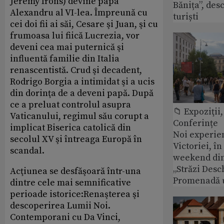
Jeremy Irons) devine papa
Bănița”, des
Alexandru al VI-lea. Împreună cu
turiști
cei doi fii ai săi, Cesare şi Juan, şi cu
frumoasa lui fiică Lucrezia, vor
deveni cea mai puternică şi
influentă familie din Italia
renascentistă. Crud şi decadent,
Rodrigo Borgia a intimidat şi a ucis
din dorinţa de a deveni papă. După
ce a preluat controlul asupra
📁 Expoziţii,
Vaticanului, regimul său corupt a
Conferințe
implicat Biserica catolică din
Noi experie
secolul XV şi întreaga Europă în
Victoriei, î
scandal.
weekend din
„Străzi Desc
Acţiunea se desfăşoară într-una
Promenadă 
dintre cele mai semnificative
perioade istorice:Renaşterea şi
descoperirea Lumii Noi.
Contemporani cu Da Vinci,