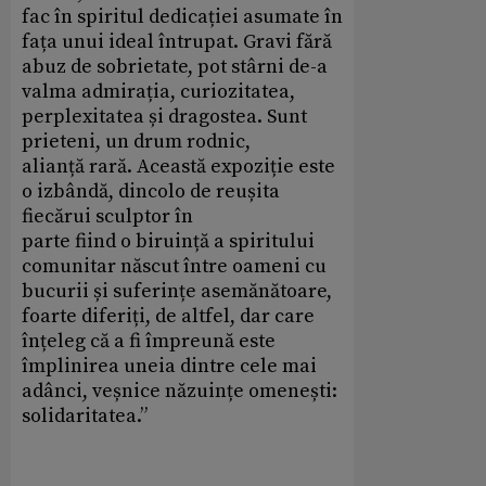
fac în spiritul dedicației asumate în
fața unui ideal întrupat. Gravi fără
abuz de sobrietate, pot stârni de-a
valma admirația, curiozitatea,
perplexitatea și dragostea. Sunt
prieteni, un drum rodnic,
alianță rară. Această expoziție este
o izbândă, dincolo de reușita
fiecărui sculptor în
parte fiind o biruință a spiritului
comunitar născut între oameni cu
bucurii și suferințe asemănătoare,
foarte diferiți, de altfel, dar care
înțeleg că a fi împreună este
împlinirea uneia dintre cele mai
adânci, veșnice năzuințe omenești:
solidaritatea.”