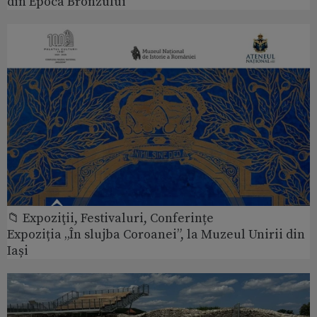
din Epoca Bronzului
📁 Expoziţii, Festivaluri, Conferințe
Expoziția „În slujba Coroanei”, la Muzeul Unirii din
Iași