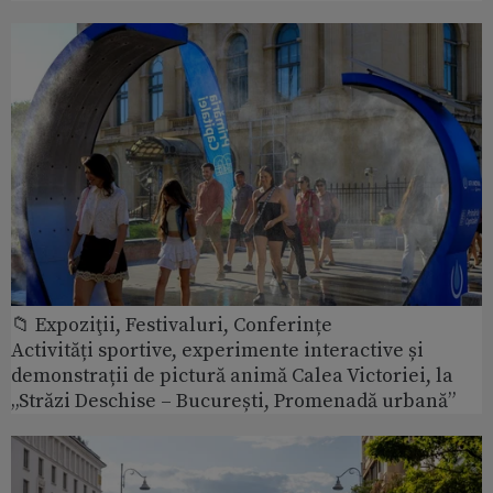
📁 Expoziţii, Festivaluri, Conferințe
Activități sportive, experimente interactive și
demonstrații de pictură animă Calea Victoriei, la
„Străzi Deschise – București, Promenadă urbană”