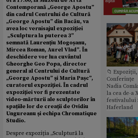
ora 17:00, la Muzeul de Artă
Contemporană „George Apostu”
din cadrul Centrului de Cultură
„George Apostu” din Bacău, va
avea loc vernisajul expoziției
„Sculptura la puterea 3”
semnată Laurențiu Mogoșanu,
Mircea Roman, Aurel Vlad”. În
deschidere vor lua cuvântul
Gheorghe Geo Popa, director
general al Centrului de Cultură
📁 Expoziţii,
„George Apostu” și Maria Pașc”,
Conferințe
curatorul expoziției. În cadrul
Nadia Comăn
expoziției vor fi prezentate
la cea de-a X
video-mărturii ale sculptorilor în
festivalulu
spațiile lor de creații de Ovidiu
Haferland
Ungureanu și echipa Chromatique
Studio.
Despre expoziția „Sculptură la