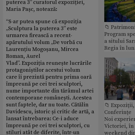
puterea 3” curatorul expoziției,
Maria Pașc, notează:
“S-ar putea spune că expoziția
📁 Patrimon
„Sculptura la puterea 3” este
Program spec
urmarea firească a recent-
a sitului Sa
apărutului volum „De vorbă cu
Regia în lun
Laurențiu Mogoșanu, Mircea
Roman, Aurel
Vlad”. Expoziția reunește lucrările
protagoniștilor acestui volum
care îi prezintă pentru prima oară
împreună pe cei trei sculptori,
nume importante din tărâmul artei
contemporane românești. Acestea
sunt faptele, dar nu toate. Cătălin
📁 Expoziţii,
Davidescu, istoric și critic de artă, a
Conferințe
lansat întrebarea: Ce-i aduce
Noi experie
împreună pe cei trei sculptori, cu
Victoriei, î
stiluri atât de diferite, într-un
weekend din