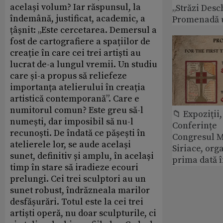
același volum? Iar răspunsul, la
„Străzi Desc
îndemână, justificat, academic, a
Promenadă 
țâșnit: „Este cercetarea. Demersul a
fost de cartografiere a spațiilor de
creație în care cei trei artiști au
lucrat de-a lungul vremii. Un studiu
care și-a propus să reliefeze
importanța atelierului în creația
artistică contemporană”. Care e
numitorul comun? Este greu să-l
📁 Expoziţii,
numești, dar imposibil să nu-l
Conferințe
recunoști. De îndată ce pășești în
Congresul M
atelierele lor, se aude același
Siriace, org
sunet, definitiv și amplu, în același
prima dată 
timp în stare să iradieze ecouri
prelungi. Cei trei sculptori au un
sunet robust, îndrăzneala marilor
desfășurări. Totul este la cei trei
artiști operă, nu doar sculpturile, ci