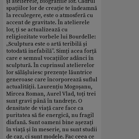
și atelierele, biografiile lor. Cadrul
spațiilor lor de creație te îndeamnă
la reculegere, este o atmosferă cu
accent de gravitate. În atelierele
lor, ți se actualizează cu
religiozitate vorbele lui Bourdelle:
„Sculptura este o artă teribilă și
totodată inefabilă”. Simți acea forță
care e semnul vocațiilor adânci în
sculptură. În cuprinsul atelierelor
lor sălășluiesc prezențe lăuntrice
generoase care încorporează suflul
actualității. Laurențiu Mogoșanu,
Mircea Roman, Aurel Vlad, toți trei
sunt gravi până în tandrețe. O
densitate de viață care face ca
puritatea să fie energică, nu fragil
diafană. Sunt oameni bine așezați
în viață și în meserie, nu sunt studii
de caz, ci sunt modele. Fac ceea ce