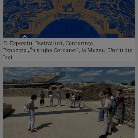
📁 Expoziţii, Festivaluri, Conferințe
Expoziția „În slujba Coroanei”, la Muzeul Unirii din
Iași