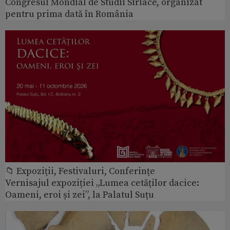
Congresul Mondial de Studii Siriace, organizat
pentru prima dată în România
📁 Expoziţii, Festivaluri, Conferințe
Vernisajul expoziției „Lumea cetăților dacice:
Oameni, eroi și zei”, la Palatul Suțu