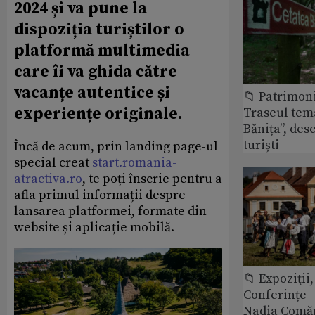
2024 și va pune la
dispoziția turiștilor o
platformă multimedia
care îi va ghida către
vacanțe autentice și
📁 Patrimon
experiențe originale.
Traseul tem
Bănița”, des
turiști
Încă de acum, prin landing page-ul
special creat
start.romania-
atractiva.ro
, te poți înscrie pentru a
afla primul informații despre
lansarea platformei, formate din
website și aplicație mobilă.
📁 Expoziţii,
Conferințe
Nadia Comăn