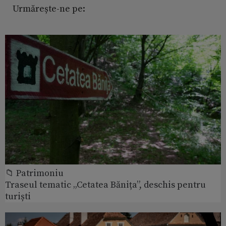
Urmărește-ne pe:
📁 Patrimoniu
Traseul tematic „Cetatea Bănița”, deschis pentru
turiști