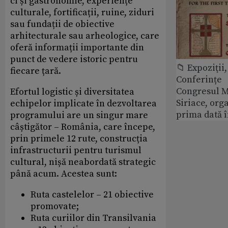
ci și gastronomie, experiențe
culturale, fortificații, ruine, ziduri
sau fundații de obiective
arhitecturale sau arheologice, care
oferă informații importante din
punct de vedere istoric pentru
📁 Expoziţii,
fiecare țară.
Conferințe
Congresul M
Efortul logistic și diversitatea
Siriace, org
echipelor implicate în dezvoltarea
prima dată 
programului are un singur mare
câștigător – România, care începe,
prin primele 12 rute, construcția
infrastructurii pentru turismul
cultural, nișă neabordată strategic
până acum. Acestea sunt:
Ruta castelelor – 21 obiective
promovate;
Ruta curiilor din Transilvania