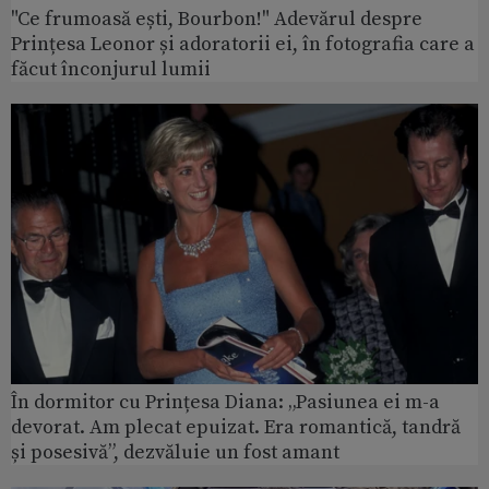
"Ce frumoasă ești, Bourbon!" Adevărul despre
Prințesa Leonor și adoratorii ei, în fotografia care a
făcut înconjurul lumii
În dormitor cu Prințesa Diana: „Pasiunea ei m-a
devorat. Am plecat epuizat. Era romantică, tandră
și posesivă”, dezvăluie un fost amant