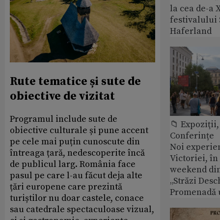
la cea de-a X
festivalulu
Haferland
Rute tematice și sute de
obiective de vizitat
Programul include sute de
📁 Expoziţii,
obiective culturale și pune accent
Conferințe
pe cele mai puțin cunoscute din
Noi experie
întreaga țară, nedescoperite încă
Victoriei, î
de publicul larg. România face
weekend din
pasul pe care l-au făcut deja alte
„Străzi Desc
țări europene care prezintă
Promenadă 
turiștilor nu doar castele, conace
sau catedrale spectaculoase vizual,