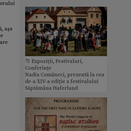
torului
ă, așa
le
care
📁 Expoziţii, Festivaluri,
Conferințe
Nadia Comăneci, prezentă la cea
de-a XIV-a ediție a festivalului
Săptămâna Haferland