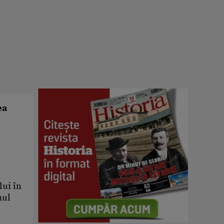
ea
lui în
mul