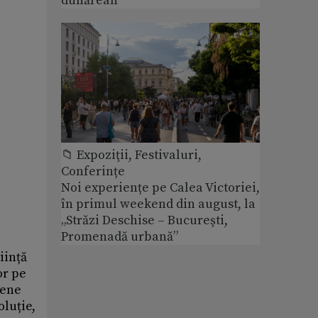
dunărean
📁 Expoziţii, Festivaluri,
Conferințe
Noi experiențe pe Calea Victoriei,
în primul weekend din august, la
„Străzi Deschise – București,
Promenadă urbană”
iință
or pe
sene
oluție,