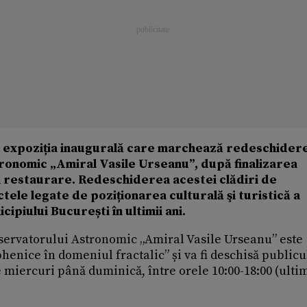
la expoziția inaugurală care marchează redeschider
onomic „Amiral Vasile Urseanu”, după finalizarea
și restaurare. Redeschiderea acestei clădiri de
ele legate de poziționarea culturală şi turistică a
ipiului București în ultimii ani.
bservatorului Astronomic „Amiral Vasile Urseanu” este
henice în domeniul fractalic” și va fi deschisă publicu
 miercuri până duminică, între orele 10:00-18:00 (ulti