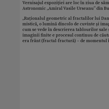
Vernisajul expoziției are loc în ziua de sâ
Astronomic „Amiral Vasile Urseanu” din Bul
„Raționalul geometric al fractalilor lui D
mistică, o lumină dincolo de cuvinte și im
cum se vede în descrierea tablourilor sale 
imaginii finite e procesul continuu de căuta
era frânt (fractal-fractură) – de momentul î