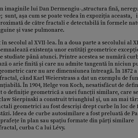
 în imaginile lui Dan Dermengiu-„structura fină, neregu
e; sunt, așa cum se poate vedea în expoziția aceasta, i
oximată de către fractali e detectabilă în formele nat
anguine și vase pulmonare.
în secolul al XVII-lea. În a doua parte a secolului al X
semnalează existența unor entități geometrice excepți
le studiate până atunci. Printre acestea se numără curb
ză o arie finită și care nu admite tangentă în niciun p
geometric care nu are dimensiunea întreagă. În 1872 a
i fractal, când Karl Weierstrass a dat un exemplu de fun
țiabilă. În 1904, Helge von Koch, nesatisfăcut de defin
at o definiție geometrică a unei funcții similare, care s
law Sierpinski a construit triunghiul și, un an mai târ
ractali geometrici au fost descriși drept curbe în loc de
ăzi. Ideea de curbe autosimilare a fost preluată de Pa
uprafețe în plan sau spațiu formate din părți similare
ractal, curba C a lui Lévy.