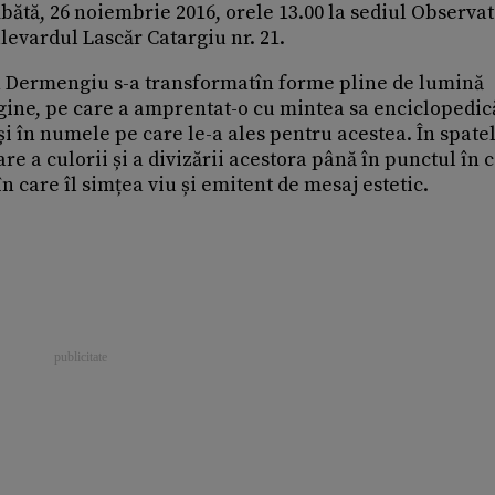
mbătă, 26 noiembrie 2016, orele 13.00 la sediul Observa
evardul Lascăr Catargiu nr. 21.
an Dermengiu s-a transformatîn forme pline de lumină
agine, pe care a amprentat-o cu mintea sa enciclopedic
și în numele pe care le-a ales pentru acestea. În spate
re a culorii și a divizării acestora până în punctul în 
n care îl simțea viu și emitent de mesaj estetic.