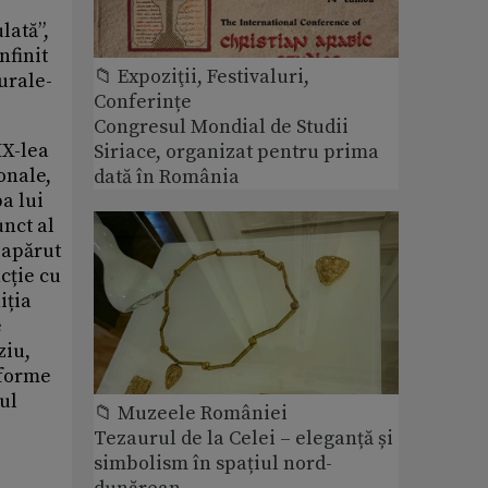
lată”,
nfinit
📁 Expoziţii, Festivaluri,
urale-
Conferințe
Congresul Mondial de Studii
IX-lea
Siriace, organizat pentru prima
onale,
dată în România
a lui
unct al
 apărut
cție cu
iția
e
ziu,
 forme
ul
📁 Muzeele României
Tezaurul de la Celei – eleganță și
simbolism în spațiul nord-