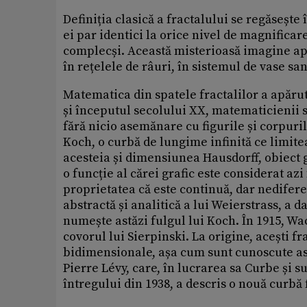
Definiția clasică a fractalului se regăsește
ei par identici la orice nivel de magnificar
complecși. Această misterioasă imagine apr
în rețelele de râuri, în sistemul de vase s
Matematica din spatele fractalilor a apărut 
și începutul secolului XX, matematicienii 
fără nicio asemănare cu figurile și corpuri
Koch, o curbă de lungime infinită ce limitea
acesteia și dimensiunea Hausdorff, obiect 
o funcție al cărei grafic este considerat az
proprietatea că este continuă, dar nediferen
abstractă și analitică a lui Weierstrass, a d
numește astăzi fulgul lui Koch. În 1915, Wac
covorul lui Sierpinski. La origine, acești f
bidimensionale, așa cum sunt cunoscute ast
Pierre Lévy, care, în lucrarea sa Curbe și s
întregului din 1938, a descris o nouă curbă f