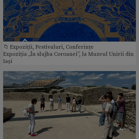
📁 Expoziţii, Festivaluri, Conferințe
Expoziția „În slujba Coroanei”, la Muzeul Unirii din
Iași