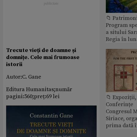
📁 Patrimon
Program spec
a sitului Sa
Regia în lun
Trecute vieți de doamne și
domnițe. Cele mai frumoase
istorii
Autor:C. Gane
Editura Humanitas;număr
pagini:560;preț:69 lei
📁 Expoziţii,
Conferințe
Congresul M
Siriace, org
prima dată 