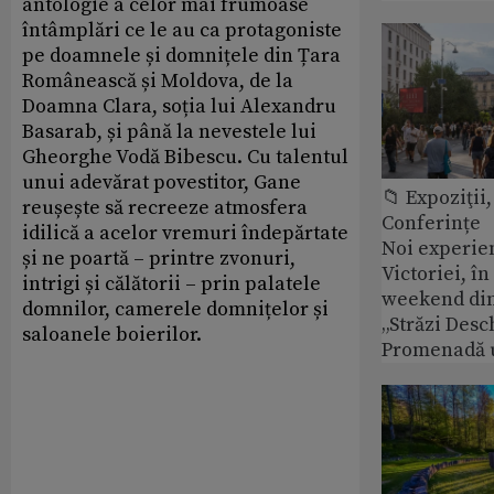
antologie a celor mai frumoase
întâmplări ce le au ca protagoniste
pe doamnele și domnițele din Țara
Românească și Moldova, de la
Doamna Clara, soția lui Alexandru
Basarab, și până la nevestele lui
Gheorghe Vodă Bibescu. Cu talentul
unui adevărat povestitor, Gane
📁 Expoziţii,
reușește să recreeze atmosfera
Conferințe
idilică a acelor vremuri îndepărtate
Noi experie
și ne poartă – printre zvonuri,
Victoriei, î
intrigi și călătorii – prin palatele
weekend din
domnilor, camerele domnițelor și
„Străzi Desc
saloanele boierilor.
Promenadă 