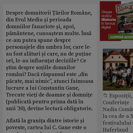
Despre domnitorii Țărilor Române,
din Evul Mediu și perioada
domniilor fanariote și, apoi,
pământene, cunoaștem multe. Însă
ce-am putea spune despre
personajele din umbra lor, care le-
au fost alături și care, nu de puține
ori, le-au influențat deciziile? Ce
știm despre soțiile domnilor
români? Dacă răspunsul este „din
păcate, mai nimic”, atunci faimoasa
lucrare a lui Constantin Gane,
Trecute vieți de doamne și domnițe
📁 Expoziţii,
(publicată pentru prima dată în
Conferințe
anii ’30), devine lectură obligatorie.
Nadia Comăn
la cea de-a X
Aflată la granița dintre istorie și
festivalulu
poveste, cartea lui C. Gane este o
Haferland