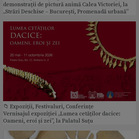
demonstrații de pictură animă Calea Victoriei, la
„Străzi Deschise – București, Promenadă urbană”
📁 Expoziţii, Festivaluri, Conferințe
Vernisajul expoziției „Lumea cetăților dacice:
Oameni, eroi și zei”, la Palatul Suțu