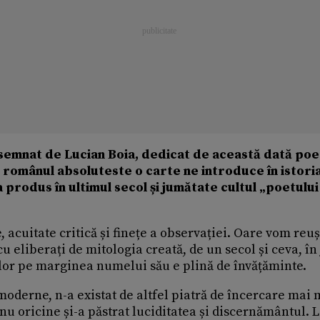
semnat de Lucian Boia, dedicat de această dată poe
 românul absoluteste o carte ne introduce în istori
produs în ultimul secol și jumătate cultul „poetului
 acuitate critică și finețe a observației. Oare vom reuș
u eliberați de mitologia creată, de un secol și ceva, în
rilor pe marginea numelui său e plină de învățăminte.
oderne, n-a existat de altfel piatră de încercare mai
u oricine și-a păstrat luciditatea și discernământul. 