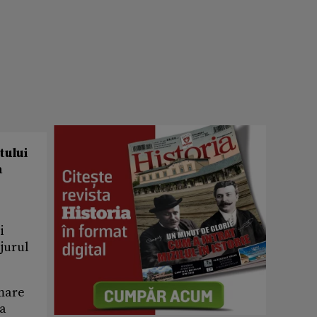
tului
a
i
 jurul
 mare
La