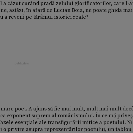
l a căzut curând pradă zelului glorificatorilor, care l-
cine, astăzi, în afară de Lucian Boia, ne poate ghida ma
u a reveni pe tărâmul istoriei reale?
mare poet. A ajuns să fie mai mult, mult mai mult decâ
tă, ca exponent suprem al românismului. În ce mă priveș
fazele esențiale ale transfigurării mitice a poetului. N
i o privire asupra reprezentărilor poetului, un tablou