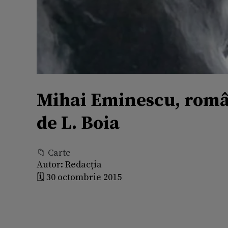
Mihai Eminescu, român
de L. Boia
📁 Carte
Autor:
Redacția
🗓️ 30 octombrie 2015