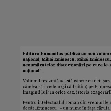
Editura Humanitas publică un nou volum 
național, Mihai Eminescu. Mihai Eminescu,
nenumăratelor distorsionări pe care le-a 
național“.
Volumul prezintă acastă istorie cu detașare,
cândva să-l vedem (și să-l citim) pe Eminesc
imaginii lui? În orice caz, istoria exageră
Pentru intelectualul român din vremurile m
decât „Eminescu“ – un nume în fața căruia n