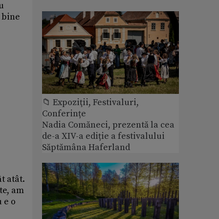
au
i bine
📁 Expoziţii, Festivaluri,
Conferințe
Nadia Comăneci, prezentă la cea
de-a XIV-a ediție a festivalului
Săptămâna Haferland
t atât.
te, am
u e o