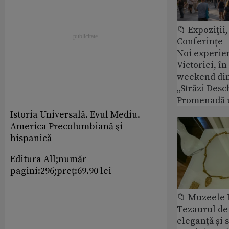
📁 Expoziţii,
Conferințe
Noi experie
Victoriei, î
weekend din
„Străzi Desc
Promenadă 
Istoria Universală. Evul Mediu.
America Precolumbiană şi
hispanică
Editura All;număr
pagini:296;preţ:69.90 lei
📁 Muzeele
Tezaurul de 
eleganță și 