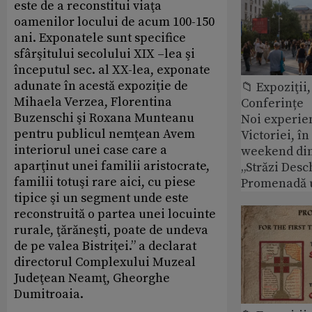
este de a reconstitui viaţa
oamenilor locului de acum 100-150
ani. Exponatele sunt specifice
sfârşitului secolului XIX –lea şi
începutul sec. al XX-lea, exponate
adunate în acestă expoziţie de
📁 Expoziţii,
Mihaela Verzea, Florentina
Conferințe
Buzenschi şi Roxana Munteanu
Noi experie
pentru publicul nemţean Avem
Victoriei, î
interiorul unei case care a
weekend din
aparţinut unei familii aristocrate,
„Străzi Desc
familii totuşi rare aici, cu piese
Promenadă 
tipice şi un segment unde este
reconstruită o partea unei locuinte
rurale, ţărăneşti, poate de undeva
de pe valea Bistriţei.” a declarat
directorul Complexului Muzeal
Judeţean Neamţ, Gheorghe
Dumitroaia.