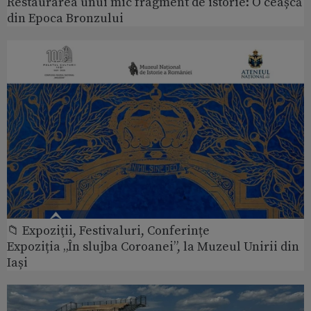
Restaurarea unui mic fragment de istorie: O ceașcă
din Epoca Bronzului
📁 Expoziţii, Festivaluri, Conferințe
Expoziția „În slujba Coroanei”, la Muzeul Unirii din
Iași