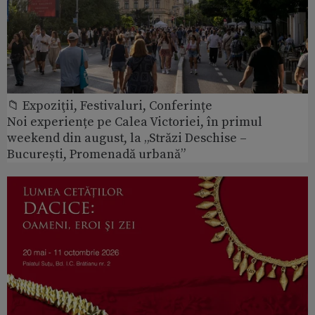
📁 Expoziţii, Festivaluri, Conferințe
Noi experiențe pe Calea Victoriei, în primul
weekend din august, la „Străzi Deschise –
București, Promenadă urbană”