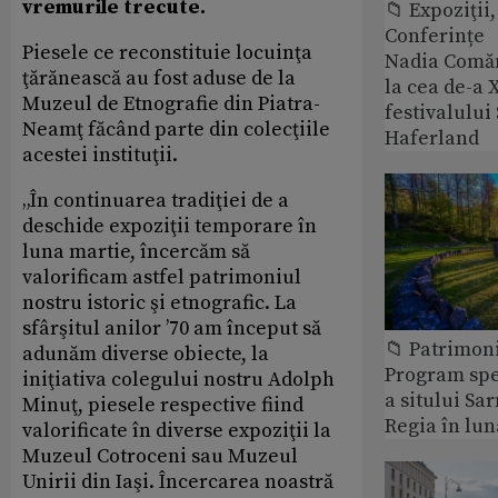
vremurile trecute.
📁 Expoziţii,
Conferințe
Piesele ce reconstituie locuinţa
Nadia Comăn
ţărănească au fost aduse de la
la cea de-a X
Muzeul de Etnografie din Piatra-
festivalulu
Neamţ făcând parte din colecţiile
Haferland
acestei instituţii.
„În continuarea tradiţiei de a
deschide expoziţii temporare în
luna martie, încercăm să
valorificam astfel patrimoniul
nostru istoric şi etnografic. La
sfârşitul anilor ’70 am început să
📁 Patrimon
adunăm diverse obiecte, la
Program spec
iniţiativa colegului nostru Adolph
a sitului Sa
Minuţ, piesele respective fiind
Regia în lun
valorificate în diverse expoziţii la
Muzeul Cotroceni sau Muzeul
Unirii din Iaşi. Încercarea noastră