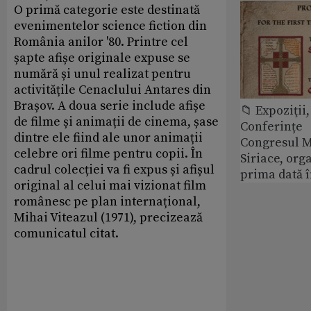
O primă categorie este destinată
evenimentelor science fiction din
România anilor '80. Printre cel
șapte afișe originale expuse se
numără și unul realizat pentru
activitățile Cenaclului Antares din
Brașov. A doua serie include afișe
📁 Expoziţii,
de filme și animații de cinema, șase
Conferințe
dintre ele fiind ale unor animații
Congresul M
celebre ori filme pentru copii. În
Siriace, org
cadrul colecției va fi expus și afișul
prima dată 
original al celui mai vizionat film
românesc pe plan internațional,
Mihai Viteazul (1971), precizează
comunicatul citat.