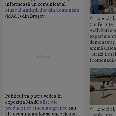
informează un comunicat al
Muzeul Amintirilor din Comunism
(MAdC) din Brașov
📁 Expoziţii,
Conferințe
Activități sp
experimente 
demonstrații
animă Calea 
„Străzi Desc
Promenadă 
Publicul va putea vedea în
expoziția MAdC
afișe ale
producțiilor cinematografice
sau
📁 Expoziţii,
ale evenimentelor science fiction
Conferințe