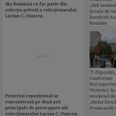
din România ce fac parte din
„Sub semnul 
colecția privată a colecționarului
Școala de v
Lucian C. Oancea.
bursierii A
Române
📁 Expoziţii,
Conferințe
Noi experie
Victoriei, î
Proiectul expozițional se
weekend din
concentrează pe două arii
„Străzi Desc
principale de preocupare ale
Promenadă 
colecționarului Lucian C. Oancea.