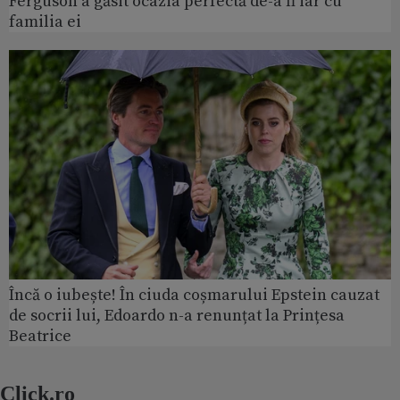
Ferguson a găsit ocazia perfectă de-a fi iar cu
familia ei
Încă o iubește! În ciuda coșmarului Epstein cauzat
de socrii lui, Edoardo n-a renunțat la Prințesa
Beatrice
Click.ro