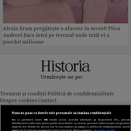
Alexia Eram pregătește o afacere în secret! Fiica
Andreei Esca intră pe terenul unde tatăl ei a
pierdut milioane
Urmărește-ne pe:
Termeni și condiții
Politică de confidențialitate
Despre cookies
Contact
Modifică preferințe pentru confidențialitate
© Toate drepturile rezervate Adevarul Holding 2026
Nouă ne pasă ca datele tale personale să rămână confidențiale
Noi și partenerii noștri
606
stocăm și/sau accesăm informații pe dispozitivul dvs., precum
identificatorii cookie unici pentru prelucrarea datelor cu caracter personal. Puteți accepta sau gestiona
Din rețeaua Adevărul Holding:
alegerile dvs. făcând clic mai jos sau în orice moment, pe pagina cu politica de confidențialitate. Aceste
alegeri vor fi raportate partenerilor noștri și nu vă vor afecta navigarea.
Mai multe detalii