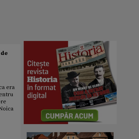
 de
ca era
pentru
pre
 Noica