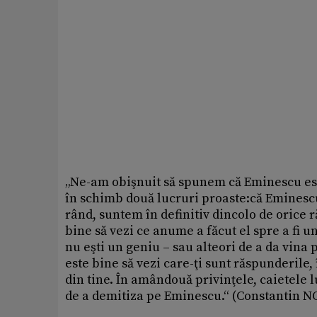
„Ne-am obişnuit să spunem că Eminescu es
în schimb două lucruri proaste:că Eminescu 
rând, suntem în definitiv dincolo de orice r
bine să vezi ce anume a făcut el spre a fi un
nu eşti un geniu – sau alteori de a da vina 
este bine să vezi care-ţi sunt răspunderile,
din tine. În amândouă privinţele, caietele 
de a demitiza pe Eminescu.“ (Constantin N