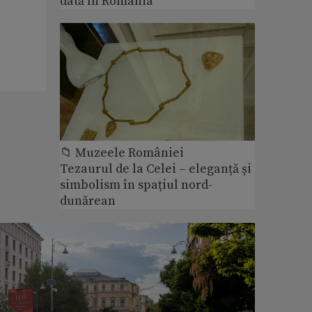
dată în România
📁 Muzeele României
Tezaurul de la Celei – eleganță și
simbolism în spațiul nord-
dunărean