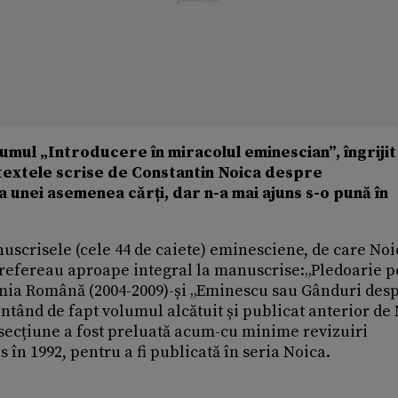
lumul „Introducere în miracolul eminescian”, îngrijit
 textele scrise de Constantin Noica despre
 unei asemenea cărți, dar n-a mai ajuns s-o pună în
uscrisele (cele 44 de caiete) eminesciene, de care Noi
se refereau aproape integral la manuscrise:„Pledoarie 
emia Română (2004-2009)-și „Eminescu sau Gânduri des
ntând de fapt volumul alcătuit și publicat anterior de
 secțiune a fost preluată acum-cu minime revizuiri
 în 1992, pentru a fi publicată în seria Noica.