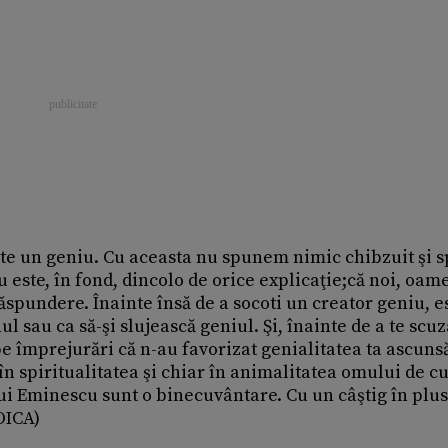
te un geniu. Cu aceasta nu spunem nimic chibzuit şi
este, în fond, dincolo de orice explicaţie;că noi, oam
ăspundere. Înainte însă de a socoti un creator geniu, e
ul sau ca să-şi slujească geniul. Şi, înainte de a te scuz
pe împrejurări că n-au favorizat genialitatea ta ascunsă
 în spiritualitatea şi chiar în animalitatea omului de c
lui Eminescu sunt o binecuvântare. Cu un câştig în plu
OICA)