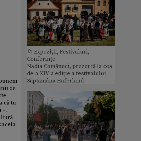
📁 Expoziţii, Festivaluri,
Conferințe
Nadia Comăneci, prezentă la cea
de-a XIV-a ediție a festivalului
Săptămâna Haferland
 spunem
enii de
ste
a că tu
 –,
ultură
s:acela