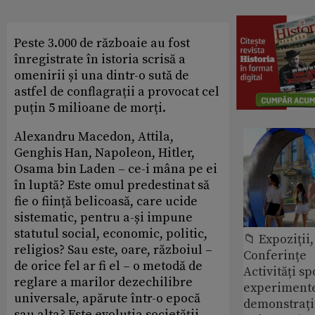
Peste 3.000 de războaie au fost
înregistrate în istoria scrisă a
omenirii și una dintr-o sută de
astfel de conflagrații a provocat cel
puțin 5 milioane de morți.
Alexandru Macedon, Attila,
Genghis Han, Napoleon, Hitler,
Osama bin Laden – ce-i mâna pe ei
în luptă? Este omul predestinat să
fie o ființă belicoasă, care ucide
sistematic, pentru a-și impune
statutul social, economic, politic,
📁 Expoziţii,
religios? Sau este, oare, războiul –
Conferințe
de orice fel ar fi el – o metodă de
Activități sp
reglare a marilor dezechilibre
experimente 
universale, apărute într-o epocă
demonstrații
sau alta? Este evoluția societății