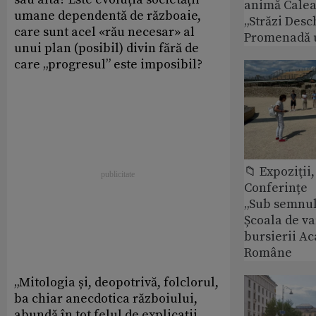
animă Calea 
umane dependentă de războaie,
„Străzi Desc
care sunt acel «rău necesar» al
Promenadă 
unui plan (posibil) divin fără de
care „progresul” este imposibil?
📁 Expoziţii,
Conferințe
„Sub semnul 
Școala de v
bursierii A
Române
„Mitologia și, deopotrivă, folclorul,
ba chiar anecdotica războiului,
abundă în tot felul de explicații