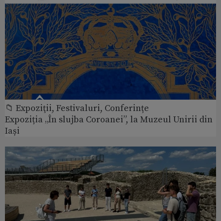
📁 Expoziţii, Festivaluri, Conferințe
Expoziția „În slujba Coroanei”, la Muzeul Unirii din
Iași