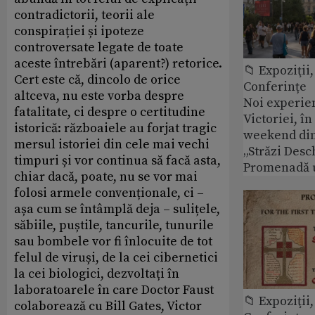
contradictorii, teorii ale
conspirației și ipoteze
controversate legate de toate
aceste întrebări (aparent?) retorice.
📁 Expoziţii,
Cert este că, dincolo de orice
Conferințe
altceva, nu este vorba despre
Noi experie
fatalitate, ci despre o certitudine
Victoriei, î
istorică: războaiele au forjat tragic
weekend din
mersul istoriei din cele mai vechi
„Străzi Desc
timpuri și vor continua să facă asta,
Promenadă 
chiar dacă, poate, nu se vor mai
folosi armele convenționale, ci –
așa cum se întâmplă deja – sulițele,
săbiile, puștile, tancurile, tunurile
sau bombele vor fi înlocuite de tot
felul de viruși, de la cei cibernetici
la cei biologici, dezvoltați în
laboratoarele în care Doctor Faust
📁 Expoziţii,
colaborează cu Bill Gates, Victor