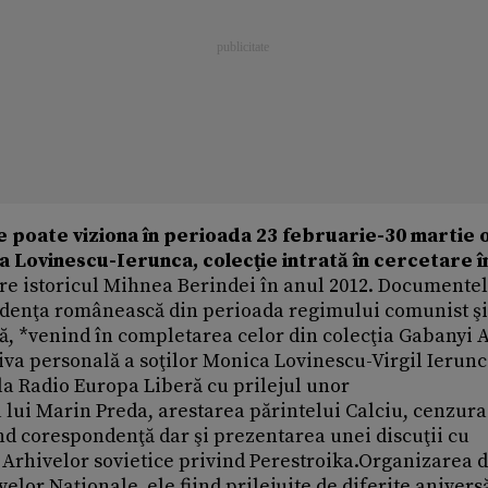
se poate viziona în perioada 23 februarie-30 martie 
 Lovinescu-Ierunca, colecţie intrată în cercetare î
tre istoricul Mihnea Berindei în anul 2012. Documente
sidenţa românească din perioada regimului comunist şi
ră, *venind în completarea celor din colecţia Gabanyi 
va personală a soţilor Monica Lovinescu-Virgil Ierunca
 la Radio Europa Liberă cu prilejul unor
ui Marin Preda, arestarea părintelui Calciu, cenzura
ând corespondenţă dar şi prezentarea unei discuţii cu
al Arhivelor sovietice privind Perestroika.Organizarea 
velor Naţionale, ele fiind prilejuite de diferite aniversă