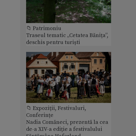
📁 Patrimoniu
Traseul tematic „Cetatea Bănița”,
deschis pentru turiști
📁 Expoziţii, Festivaluri,
Conferințe
Nadia Comăneci, prezentă la cea
de-a XIV-a ediție a festivalului