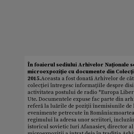
În foaierul sediului Arhivelor Naţionale 
microexpoziţie cu documente din Colecţia
2015.
Aceasta a fost donată Arhivelor de că
colecţiei întregesc informaţiile despre di
activitatea postului de radio *Europa Libe
Ute. Documentele expuse fac parte din arhi
referă la luările de poziţii înemisiunile de
evenimente petrecute în România:moartea l
regimului la adresa unor scriitori, incluz
istoricul sovietic Iuri Afanasiev, director 
microexpoziţii a intrat deja în tradiţia Arhi