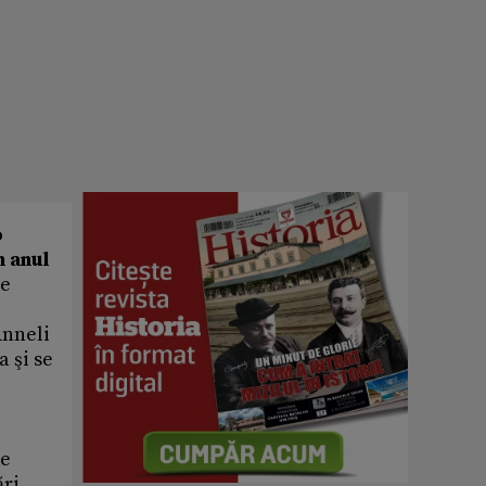
o
n anul
le
Anneli
 şi se
de
ri,