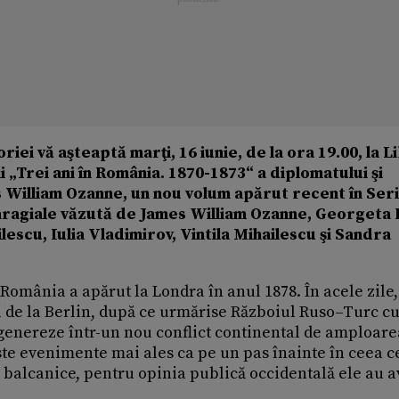
iei vă aşteaptă marţi, 16 iunie, de la ora 19.00, la L
i „Trei ani în România. 1870-1873“ a diplomatului şi
William Ozanne, un nou volum apărut recent în Ser
ragiale văzută de James William Ozanne, Georgeta Fi
lescu, Iulia Vladimirov, Vintila Mihailescu şi Sandra
mânia a apărut la Londra în anul 1878. În acele zile,
 de la Berlin, după ce urmărise Războiul Ruso–Turc c
degenereze într-un nou conflict continental de amploare
te evenimente mai ales ca pe un pas înainte în ceea c
 balcanice, pentru opinia publică occidentală ele au a