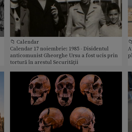
📁 Calendar

Calendar 17 noiembrie: 1985 - Disidentul
A
anticomunist Gheorghe Ursu a fost ucis prin
p
tortură în arestul Securităţii