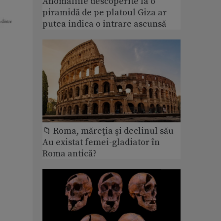
Anomaliile descoperite la o
piramidă de pe platoul Giza ar
putea indica o intrare ascunsă
📁 Roma, măreţia şi declinul său
Au existat femei-gladiator în
Roma antică?