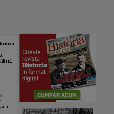
ibrăria
ia
litti,
u
a
e
vut o