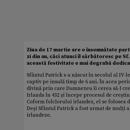
Ziua de 17 martie are o însemnătate part
zi din an, căci atunci îl sărbătoresc pe Sf
această festivitate e mai degrabă dedicat
Sfântul Patrick s-a născut în secolul al IV-
captiv pe insulă timp de 6 ani. În acea perio
divină prin care Dumnezeu îi cerea să-I cre
Irlanda în 432 şi începe procesul de creştin
Coform folclorului irlandez, el se folosea d
Deşi Sfântul Patrick a fost urmat de mulţi a
irlandeze.