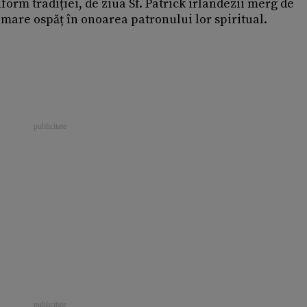
form tradiției, de ziua Sf. Patrick irlandezii merg de
 mare ospăț în onoarea patronului lor spiritual.