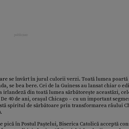
are se învârt în jurul culorii verzi. Toată lumea poartă
anda, se bea bere. Cei de la Guiness au lansat chiar o edi
ora irlandeză din toată lumea sărbătoreşte aceastăzi, ce
. De 40 de ani, oraşul Chicago – cu un important segme
estă spiritul de sărbătoare prin transformarea râului 
.
re pică în Postul Paștelui, Biserica Catolică acceptă c