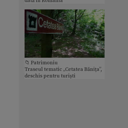
dată în România
📁 Patrimoniu
Traseul tematic „Cetatea Bănița”,
deschis pentru turiști