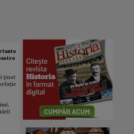
ortante
noastre
i ţinut
velaţie
.
imi.
nării