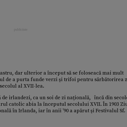
lbastru, dar ulterior a început să se foloseacă mai mult
l de a purta funde verzi şi trifoi pentru sărbătorirea z
secolul al XVII-lea.
de irlandezi, ca un soi de zi naţională, încă din secol
arul catolic abia la începutul secolului XVII. În 1903 Zi
ală în Irlanda, iar în anii ’90 a apărut şi Festivalul Sf.