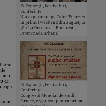
📁 Expoziţii, Festivaluri,
Conferințe
Noi experiențe pe Calea Victoriei,
în primul weekend din august, la
„Străzi Deschise – București,
Promenadă urbană”
 haine
ţie
le mai
nt de
📁 Expoziţii, Festivaluri,
Chicago
Conferințe
Congresul Mondial de Studii
Siriace, organizat pentru prima
onsumul