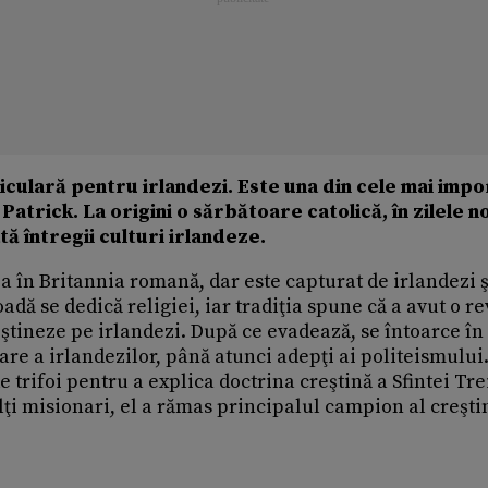
iculară pentru irlandezi. Este una din cele mai imp
. Patrick. La origini o sărbătoare catolică, în zilele 
ă întregii culturi irlandeze.
lea în Britannia romană, dar este capturat de irlandezi ş
adă se dedică religiei, iar tradiţia spune că a avut o re
ştineze pe irlandezi. După ce evadează, se întoarce în
are a irlandezilor, până atunci adepţi ai politeismului
e trifoi pentru a explica doctrina creştină a Sfintei Tre
lţi misionari, el a rămas principalul campion al creşti