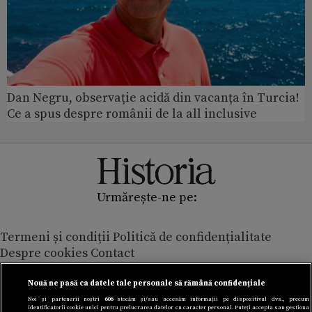
Dan Negru, observație acidă din vacanța în Turcia!
Ce a spus despre românii de la all inclusive
Urmărește-ne pe:
Termeni și condiții
Politică de confidențialitate
Despre cookies
Contact
Modifică preferințe pentru confidențialitate
© Toate drepturile rezervate Adevarul Holding 2026
Nouă ne pasă ca datele tale personale să rămână confidențiale
Noi și partenerii noștri
606
stocăm și/sau accesăm informații pe dispozitivul dvs., precum
identificatorii cookie unici pentru prelucrarea datelor cu caracter personal. Puteți accepta sau gestiona