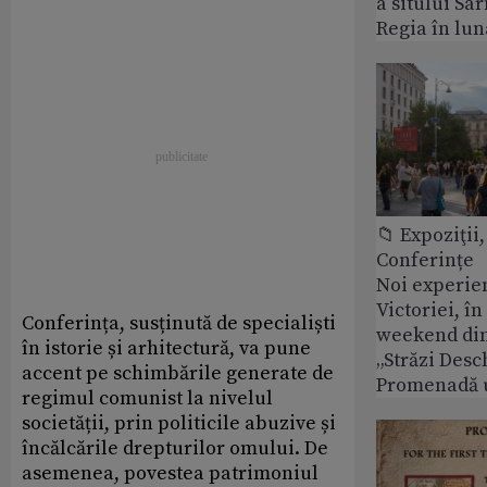
a sitului Sa
Regia în lun
📁 Expoziţii,
Conferințe
Noi experie
Victoriei, î
Conferința, susținută de specialiști
weekend din
în istorie și arhitectură, va pune
„Străzi Desc
accent pe schimbările generate de
Promenadă 
regimul comunist la nivelul
societății, prin politicile abuzive și
încălcările drepturilor omului. De
asemenea, povestea patrimoniul