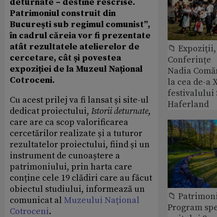
deturnate – destine rescrise.
Patrimoniul construit din
București sub regimul comunist”,
în cadrul căreia vor fi prezentate
atât rezultatele atelierelor de
📁 Expoziţii,
cercetare, cât și povestea
Conferințe
expoziției de la Muzeul Național
Nadia Comăn
Cotroceni.
la cea de-a X
festivalulu
Cu acest prilej va fi lansat și site-ul
Haferland
dedicat proiectului,
Istorii deturnate
,
care are ca scop valorificarea
cercetărilor realizate și a tuturor
rezultatelor proiectului, fiind și un
instrument de cunoaștere a
patrimoniului, prin harta care
conține cele 19 clădiri care au făcut
obiectul studiului, informează un
📁 Patrimon
comunicat al
Muzeului Național
Program spec
Cotroceni
.