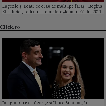
Eugenie și Beatrice erau de mult „pe făraș”! Regina
Elisabeta și-a trimis nepoatele „la muncă” din 2011
Click.ro
Imagini rare cu George și Ilinca Simion: „Am