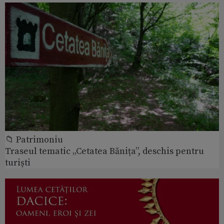
📁 Patrimoniu
Traseul tematic „Cetatea Bănița”, deschis pentru
turiști