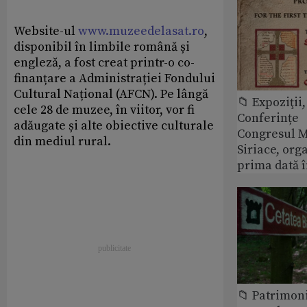
Website-ul
www.muzeedelasat.ro
,
disponibil în limbile română și
engleză, a fost creat printr-o co-
finanțare a Administrației Fondului
Cultural Național (AFCN). Pe lângă
📁 Expoziţii,
cele 28 de muzee, în viitor, vor fi
Conferințe
adăugate și alte obiective culturale
Congresul M
din mediul rural.
Siriace, org
prima dată 
📁 Patrimon