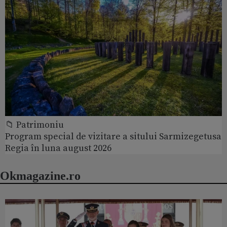
📁 Patrimoniu
Program special de vizitare a sitului Sarmizegetusa
Regia în luna august 2026
Okmagazine.ro