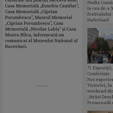
culturale din județul Suceava sunt:
Nadia Comăn
Casa Memorială „Eusebiu Camilar”,
la cea de-a X
Casa Memorială „Ciprian
festivalulu
Porumbescu”, Muzeul Memorial
Haferland
„Ciprian Porumbescu”, Casa
Memorială „Nicolae Labiș” și Casa
Muzeu Bilca, informează un
comunicat al Muzeului Național al
Bucovinei.
📁 Expoziţii,
Conferințe
Noi experie
Victoriei, î
weekend din
„Străzi Desc
Promenadă 