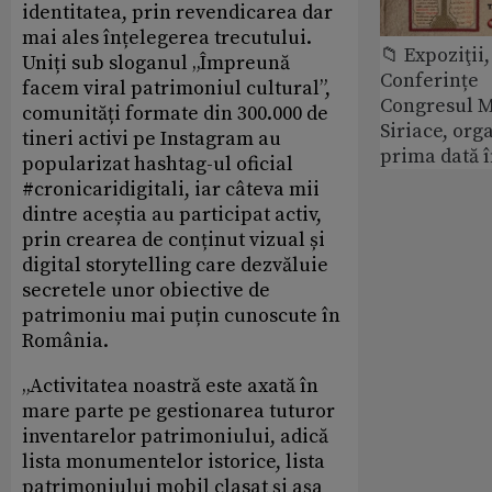
identitatea, prin revendicarea dar
mai ales înțelegerea trecutului.
📁 Expoziţii,
Uniți sub sloganul „Împreună
Conferințe
facem viral patrimoniul cultural”,
Congresul M
comunități formate din 300.000 de
Siriace, org
tineri activi pe Instagram au
prima dată 
popularizat hashtag-ul oficial
#cronicaridigitali, iar câteva mii
dintre aceștia au participat activ,
prin crearea de conținut vizual și
digital storytelling care dezvăluie
secretele unor obiective de
patrimoniu mai puțin cunoscute în
România.
„Activitatea noastră este axată în
mare parte pe gestionarea tuturor
inventarelor patrimoniului, adică
lista monumentelor istorice, lista
patrimoniului mobil clasat și așa