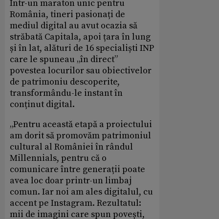
Într-un maraton unic pentru
România, tineri pasionați de
mediul digital au avut ocazia să
străbată Capitala, apoi țara în lung
și în lat, alături de 16 specialiști INP
care le spuneau „în direct”
povestea locurilor sau obiectivelor
de patrimoniu descoperite,
transformându-le instant în
conținut digital.
„Pentru această etapă a proiectului
am dorit să promovăm patrimoniul
cultural al României în rândul
Millennials, pentru că o
comunicare între generații poate
avea loc doar printr-un limbaj
comun. Iar noi am ales digitalul, cu
accent pe Instagram. Rezultatul:
mii de imagini care spun povești,