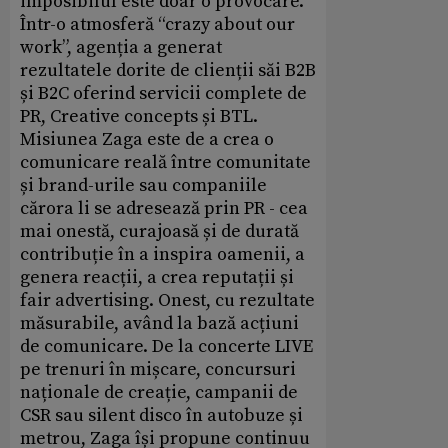
imposibilul este doar o provocare.
Într-o atmosferă “crazy about our
work”, agenția a generat
rezultatele dorite de clienții săi B2B
și B2C oferind servicii complete de
PR, Creative concepts și BTL.
Misiunea Zaga este de a crea o
comunicare reală între comunitate
și brand-urile sau companiile
cărora li se adresează prin PR - cea
mai onestă, curajoasă și de durată
contribuție în a inspira oamenii, a
genera reacții, a crea reputații și
fair advertising. Onest, cu rezultate
măsurabile, având la bază acțiuni
de comunicare. De la concerte LIVE
pe trenuri în mișcare, concursuri
naționale de creație, campanii de
CSR sau silent disco în autobuze și
metrou, Zaga își propune continuu