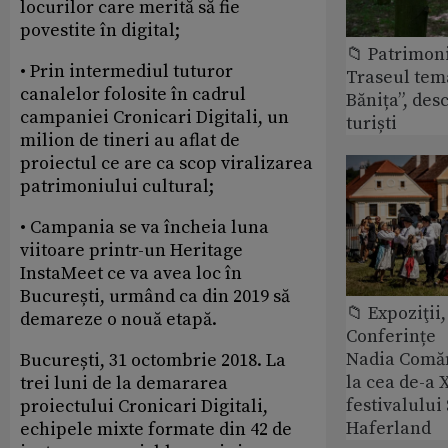
locurilor care merită să fie
povestite în digital;
📁 Patrimon
• Prin intermediul tuturor
Traseul tem
canalelor folosite în cadrul
Bănița”, des
campaniei Cronicari Digitali, un
turiști
milion de tineri au aflat de
proiectul ce are ca scop viralizarea
patrimoniului cultural;
• Campania se va încheia luna
viitoare printr-un Heritage
InstaMeet ce va avea loc în
București, urmând ca din 2019 să
📁 Expoziţii,
demareze o nouă etapă.
Conferințe
Nadia Comăn
București, 31 octombrie 2018. La
la cea de-a X
trei luni de la demararea
festivalulu
proiectului Cronicari Digitali,
Haferland
echipele mixte formate din 42 de