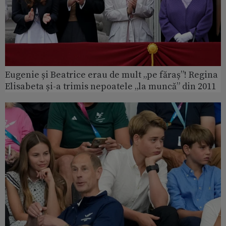
Eugenie și Beatrice erau de mult „pe făraș”! Regina
Elisabeta și-a trimis nepoatele „la muncă” din 2011