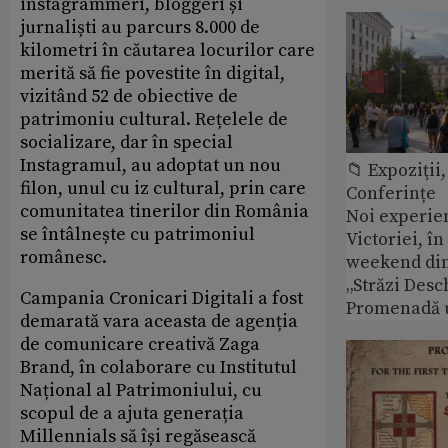
instagrammeri, bloggeri și
jurnaliști au parcurs 8.000 de
kilometri în căutarea locurilor care
merită să fie povestite în digital,
vizitând 52 de obiective de
patrimoniu cultural. Rețelele de
socializare, dar în special
Instagramul, au adoptat un nou
📁 Expoziţii,
filon, unul cu iz cultural, prin care
Conferințe
comunitatea tinerilor din România
Noi experie
se întâlnește cu patrimoniul
Victoriei, î
românesc.
weekend din
„Străzi Desc
Campania Cronicari Digitali a fost
Promenadă 
demarată vara aceasta de agenția
de comunicare creativă Zaga
Brand, în colaborare cu Institutul
Național al Patrimoniului, cu
scopul de a ajuta generația
Millennials să își regăsească