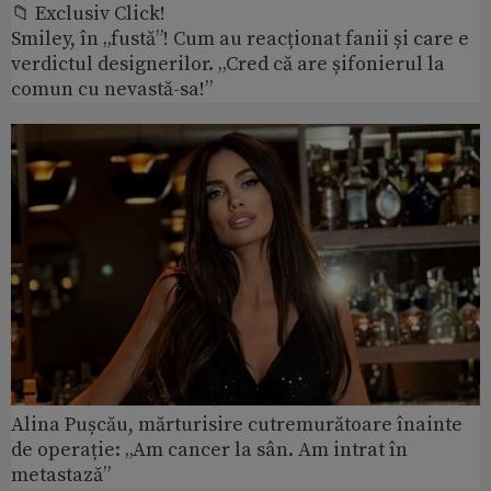
📁 Exclusiv Click!
Smiley, în „fustă”! Cum au reacționat fanii și care e
verdictul designerilor. „Cred că are șifonierul la
comun cu nevastă-sa!”
Alina Pușcău, mărturisire cutremurătoare înainte
de operație: „Am cancer la sân. Am intrat în
metastază”