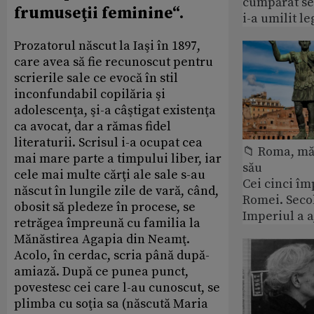
cumpărat se
frumuseţii feminine“.
i-a umilit l
Prozatorul născut la Iaşi în 1897,
care avea să fie recunoscut pentru
scrierile sale ce evocă în stil
inconfundabil copilăria şi
adolescenţa, şi-a câştigat existenţa
ca avocat, dar a rămas fidel
literaturii. Scrisul i-a ocupat cea
📁 Roma, măr
mai mare parte a timpului liber, iar
său
cele mai multe cărţi ale sale s-au
Cei cinci îm
născut în lungile zile de vară, când,
Romei. Secol
obosit să pledeze în procese, se
Imperiul a 
retrăgea împreună cu familia la
Mănăstirea Agapia din Neamţ.
Acolo, în cerdac, scria până după-
amiază. După ce punea punct,
povestesc cei care l-au cunoscut, se
plimba cu soţia sa (născută Maria