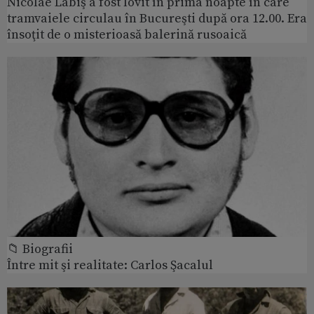
Nicolae Labiş a fost lovit în prima noapte în care
tramvaiele circulau în Bucureşti după ora 12.00. Era
însoţit de o misterioasă balerină rusoaică
📁 Biografii
Între mit şi realitate: Carlos Şacalul