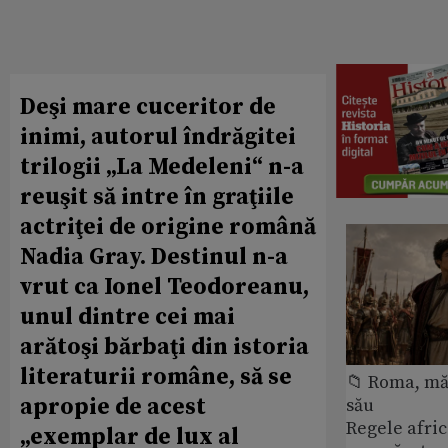
Deşi mare cuceritor de
inimi, autorul îndrăgitei
trilogii „La Medeleni“ n-a
reuşit să intre în graţiile
actriţei de origine română
Nadia Gray. Destinul n-a
vrut ca Ionel Teodoreanu,
unul dintre cei mai
arătoşi bărbaţi din istoria
literaturii române, să se
📁 Roma, măr
apropie de acest
său
Regele afric
„exemplar de lux al