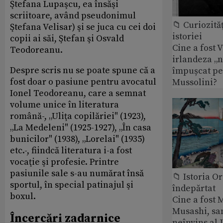
Ştefana Lupaşcu, ea însăşi
scriitoare, având pseudonimul
📁 Curiozităţ
Ştefana Velisar) şi se juca cu cei doi
istoriei
copii ai săi, Ştefan şi Osvald
Cine a fost 
Teodoreanu.
irlandeza „n
Despre scris nu se poate spune că a
împușcat pe
fost doar o pasiune pentru avocatul
Mussolini?
Ionel Teodoreanu, care a semnat
volume unice în literatura
română-, „Uliţa copilăriei" (1923),
„La Medeleni" (1925-1927), „În casa
bunicilor" (1938), „Lorelai" (1935)
etc.-, fiindcă literatura i-a fost
vocaţie şi profesie. Printre
pasiunile sale s-au numărat însă
📁 Istoria O
sportul, în special patinajul şi
îndepărtat
boxul.
Cine a fost
Musashi, sa
Încercări zadarnice
neînvins al 