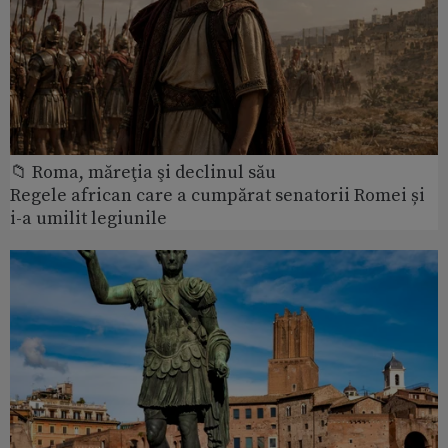
📁 Roma, măreţia şi declinul său
Regele african care a cumpărat senatorii Romei și
i-a umilit legiunile