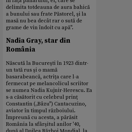
în faţa paharului, el, care se
delimita totdeauna de aura bahică
a bunului sau frate Păstorel, şi la
masă nu bea decât rar o sută de
grame de vin îndoit cu apă".
Nadia Gray, star din
România
Născută la Bucureşti în 1923 dintr-
un tată rus şi o mamă
basarabeancă, actriţa care l-a
fermecat pe melancolicul scriitor
se numea Nadia Kujnir-Herescu. Ea
s-a căsătorit cu celebrul prinţ
Constantin („Bâzu") Cantacuzino,
aviator în timpul războiului.
Împreună cu acesta, a părăsit
România la sfârşitul anilor '40,
după al Doilea Război Mondial, la