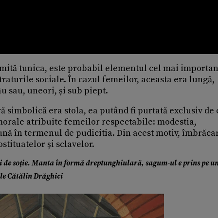
umită tunica, este probabil elementul cel mai importan
raturile sociale. În cazul femeilor, aceasta era lungă,
u sau, uneori, și sub piept.
simbolică era stola, ea putând fi purtată exclusiv de 
 morale atribuite femeilor respectabile: modestia,
eună în termenul de pudicitia. Din acest motiv, îmbrăca
ostituatelor și sclavelor.
i de soţie. Manta în formă dreptunghiulară, sagum-ul e prins pe 
 de Cătălin Drăghici