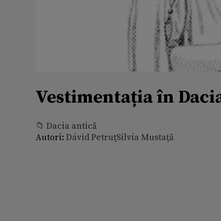
Vestimentația în Dac
📁 Dacia antică
Autori:
Dávid Petruţ
Silvia Mustaţă