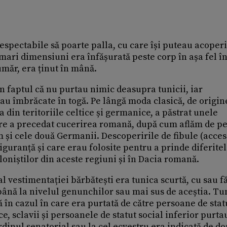
espectabile să poarte palla, cu care își puteau acoperi
ari dimensiuni era înfășurată peste corp în așa fel î
 umăr, era ținut în mână.
in faptul că nu purtau nimic deasupra tunicii, iar
rau îmbrăcate în togă. Pe lângă moda clasică, de origin
a din teritoriile celtice și germanice, a păstrat unele
are a precedat cucerirea romană, după cum aflăm de p
 și cele două Germanii. Descoperirile de fibule (acces
guranță și care erau folosite pentru a prinde diferite
oniștilor din aceste regiuni și în Dacia romană.
l vestimentației bărbătești era tunica scurtă, cu sau f
până la nivelul genunchilor sau mai sus de aceștia. Tu
ă în cazul în care era purtată de către persoane de stat
e, sclavii și persoanele de statut social inferior purta
rdinul senatorial sau la cel ecvestru era indicată de d