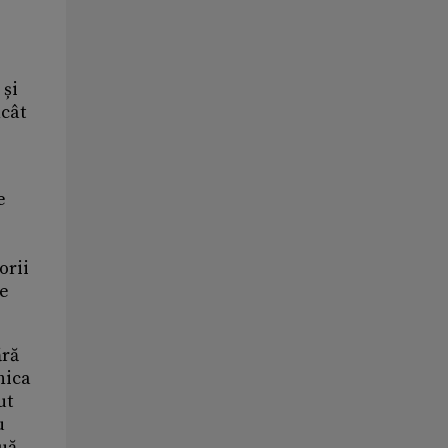
 și
ncât
e
e
orii
le
ără
nica
ut
u
ouă