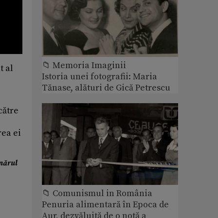
📁 Memoria Imaginii
t al
Istoria unei fotografii: Maria
Tănase, alături de Gică Petrescu
către
rea ei
umărul
📁 Comunismul in România
Penuria alimentară în Epoca de
Aur, dezvăluită de o notă a