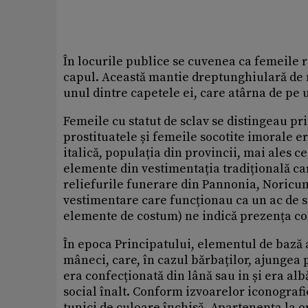
În locurile publice se cuvenea ca femeile r
capul. Această mantie dreptunghiulară de m
unul dintre capetele ei, care atârna de pe
Femeile cu statut de sclav se distingeau pr
prostituatele și femeile socotite imorale e
italică, populația din provincii, mai ales ce
elemente din vestimentația tradițională c
reliefurile funerare din Pannonia, Noricum
vestimentare care funcționau ca un ac de si
elemente de costum) ne indică prezența col
În epoca Principatului, elementul de bază a
mâneci, care, în cazul bărbaților, ajungea 
era confecționată din lână sau in și era alb
social înalt. Conform izvoarelor iconografic
tunici de culoare închisă. Apartenența la o