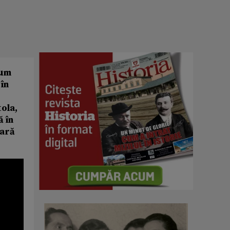
cum
în
ola,
ă în
bară