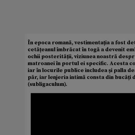
În epoca romană, vestimentația a fost det
cetățeanul îmbrăcat în togă a devenit e
ochii posterității, viziunea noastră de
matroanei în portul ei specific. Acesta c
iar în locurile publice includea și palla 
păr, iar lenjeria intimă consta din bucăț
(subligaculum).