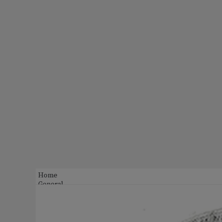
Home
General