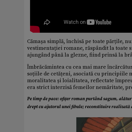
Cămașa simplă, închisă pe toate părțile, n
vestimentației romane, răspândit la toate st
ajungând până la glezne, fiind prinsă la brâ
Îmbrăcămintea cu cea mai mare încărcătură 
soțiile de cetățeni, asociată cu principiile
moralitatea și loialitatea, reflectate împr
era strict interzisă femeilor nemăritate, pr
Pe timp de pace: ofițer roman purtând sagum, alătur
drept cu ajutorul unei fibule; reconstituire realizată