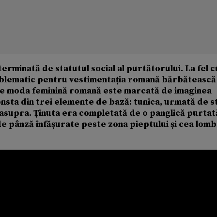
erminată de statutul social al purtătorului. La fel 
mblematic pentru vestimentația romană bărbătească 
spre moda feminină romană este marcată de imaginea
onsta din trei elemente de bază: tunica, urmată de st
deasupra. Ținuta era completată de o panglică purtat
i de pânză înfășurate peste zona pieptului și cea lom