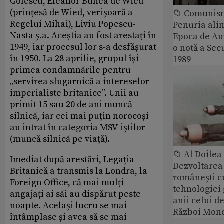
Golescu, Eleanor Bunea de Wied
(prințesă de Wied, verișoară a
📁 Comunis
Regelui Mihai), Liviu Popescu-
Penuria ali
Nasta ș.a. Aceștia au fost arestați în
Epoca de Aur
1949, iar procesul lor s-a desfășurat
o notă a Sec
în 1950. La 28 aprilie, grupul își
1989
primea condamnările pentru
„servirea slugarnică a intereselor
imperialiste britanice”. Unii au
primit 15 sau 20 de ani muncă
silnică, iar cei mai puțin norocoși
au intrat în categoria MSV-iștilor
(muncă silnică pe viață).
📁 Al Doile
Imediat după arestări, Legația
Dezvoltarea 
Britanică a transmis la Londra, la
românești c
Foreign Office, că mai mulți
tehnologiei
angajați ai săi au dispărut peste
anii celui d
noapte. Același lucru se mai
Război Mond
întâmplase și avea să se mai