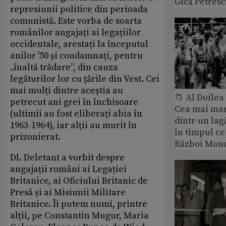
Gică Petres
represiunii politice din perioada
comunistă. Este vorba de soarta
românilor angajați ai legațiilor
occidentale, arestați la începutul
anilor '50 și condamnați, pentru
„înaltă trădare”, din cauza
legăturilor lor cu țările din Vest. Cei
mai mulți dintre aceștia au
📁 Al Doile
petrecut ani grei în închisoare
Cea mai ma
(ultimii au fost eliberați abia în
dintr-un lag
1963-1964), iar alții au murit în
în timpul ce
prizonierat.
Război Mond
Dl. Deletant a vorbit despre
angajații români ai Legației
Britanice, ai Oficiului Britanic de
Presă și ai Misiunii Militare
Britanice. Îi putem numi, printre
alții, pe Constantin Mugur, Maria