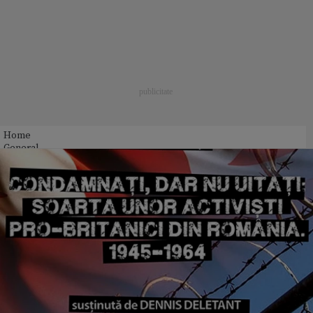
Home
General