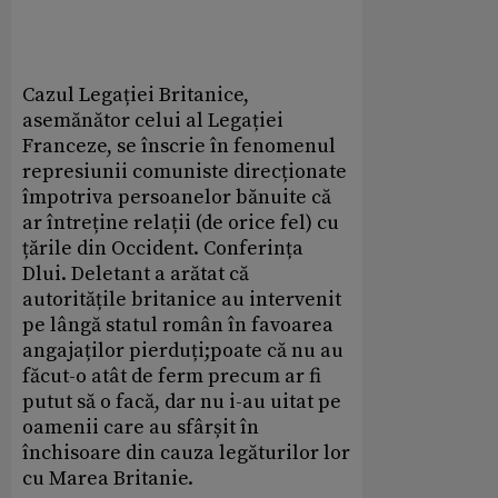
Cazul Legației Britanice,
asemănător celui al Legației
Franceze, se înscrie în fenomenul
represiunii comuniste direcționate
împotriva persoanelor bănuite că
ar întreține relații (de orice fel) cu
țările din Occident. Conferința
Dlui. Deletant a arătat că
autoritățile britanice au intervenit
pe lângă statul român în favoarea
angajaților pierduți;poate că nu au
făcut-o atât de ferm precum ar fi
putut să o facă, dar nu i-au uitat pe
oamenii care au sfârșit în
închisoare din cauza legăturilor lor
cu Marea Britanie.