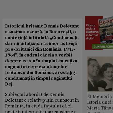
Istoricul britanic Dennis Deletant
a susținut aseară, la București, o
conferință intitulată „Condamnaţi,
dar nu uitaţi:soarta unor activişti
pro-britanici din România. 1945-
1964”, în cadrul căreia a vorbit
despre ce s-a întâmplat cu câțiva
angajați ai reprezentanțelor
britanice din România, arestați și
condamnați în timpul regimului
Dej.
Subiectul abordat de Dennis
📁 Memoria 
Deletant e relativ puțin cunoscut în
Istoria unei 
România, în ciuda faptului că el
Maria Tănase
poate fi integrat în marea istorie a