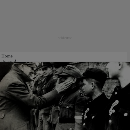
Home
General