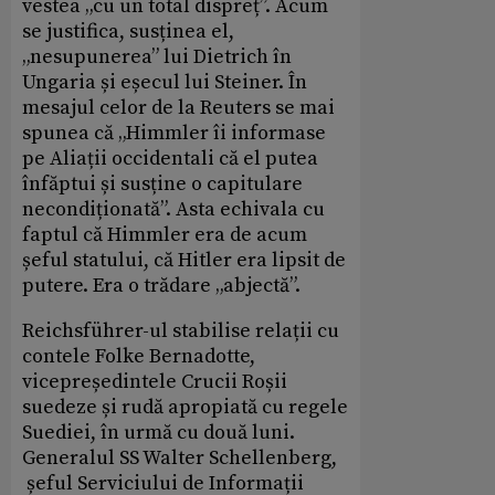
vestea „cu un total dispreț”. Acum
se justifica, susținea el,
„nesupunerea” lui Dietrich în
Ungaria și eșecul lui Steiner. În
mesajul celor de la Reuters se mai
spunea că „Himmler îi informase
pe Aliații occidentali că el putea
înfăptui și susține o capitulare
necondiționată”. Asta echivala cu
faptul că Himmler era de acum
șeful statului, că Hitler era lipsit de
putere. Era o trădare „abjectă”.
Reichsführer-ul stabilise relații cu
contele Folke Bernadotte,
vicepreședintele Crucii Roșii
suedeze și rudă apropiată cu regele
Suediei, în urmă cu două luni.
Generalul SS Walter Schellenberg,
șeful Serviciului de Informații