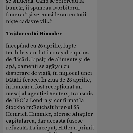
se sinucidă. Când se refereau la
buncăr, îi spuneau „vorbitorul
funerar” și se considerau cu toții
niște cadavre vii...”
Trădarea lui Himmler
Începând cu 26 aprilie, lupte
teribile s-au dat în orașul cuprins
de flăcări. Lipsiți de alimente și de
apă, oamenii se agățau cu
disperare de viață, în mijlocul unei
bătălii feroce. În ziua de 28 aprilie,
în buncăr a fost recepționat un
mesaj al agenției Reuters, transmis
de BBC la Londra și confirmat la
Stockholm:Reichsführer-ul SS
Heinrich Himmler, oferise Aliaților
capitularea, dar aceasta fusese
refuzată. La început, Hitler a primit