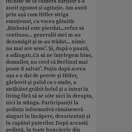
închise de la camera hărților s-a
auzit zgomot și agitație. Am auzit
prin ușă cum Hitler striga
emoționat, cu vocea gâtuită:
„Războiul este pierdut...refuz să
continuu... generalii mei m-au
dezamăgit și m-au trădat... nimic
nu mai are sens”. Și, după o pauză,
a adăugat:„Ca să ne înțelegem bine,
domnilor, nu cred că Berlinul mai
poate fi salvat”. Puțin după aceea
ușa s-a dat de perete și Hitler,
gârbovit și palid ca o stafie, a
străbătut grăbit holul și a intrat în
living fără să se uite nici în dreapta,
nici în stânga. Participanții la
ședința informativă rămăseseră
singuri în încăpere, dezorientați și
la capătul puterilor. După această
ședință, în toate buncărele din