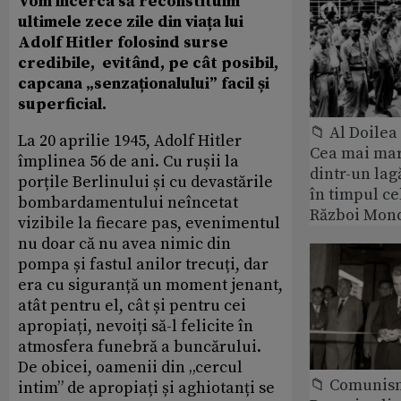
Vom încerca să reconstituim
ultimele zece zile din viața lui
Adolf Hitler folosind surse
credibile, evitând, pe cât posibil,
capcana „senzaționalului” facil și
superficial.
📁 Al Doile
La 20 aprilie 1945, Adolf Hitler
Cea mai ma
împlinea 56 de ani. Cu rușii la
dintr-un lag
porțile Berlinului și cu devastările
în timpul ce
bombardamentului neîncetat
Război Mond
vizibile la fiecare pas, evenimentul
nu doar că nu avea nimic din
pompa și fastul anilor trecuți, dar
era cu siguranță un moment jenant,
atât pentru el, cât și pentru cei
apropiați, nevoiți să-l felicite în
atmosfera funebră a buncărului.
De obicei, oamenii din „cercul
📁 Comunis
intim” de apropiați și aghiotanți se