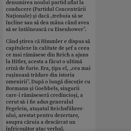
denumirea noului partid aflat la
conducere (Partidul Concentrării
Naționale) și dacă „trebuia să se
încline sau să dea mâna când avea
să se întâlnească cu Eisenhower”.
Când știrea că Himmler e dispus să
capituleze în calitate de șef a ceea
ce mai rămăsese din Reich a ajuns
la Hitler, acesta a făcut o ultimă
criză de furie. Era, țipa el, „cea mai
rușinoasă trădare din istoria
omenirii”. După o lungă discuție cu
Bormann și Goebbels, singurii
care-i rămăseseră credincioși, a
cerut să-i fie adus generalul
Fegelein, atașatul Reichsführer-
ului, arestat pentru dezertare,
asupra căruia a descărcat un
înfricoșător atac verbal.