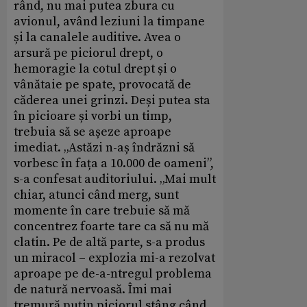
rând, nu mai putea zbura cu
avionul, având leziuni la timpane
și la canalele auditive. Avea o
arsură pe piciorul drept, o
hemoragie la cotul drept și o
vânătaie pe spate, provocată de
căderea unei grinzi. Deși putea sta
în picioare și vorbi un timp,
trebuia să se așeze aproape
imediat. „Astăzi n-aș îndrăzni să
vorbesc în fața a 10.000 de oameni”,
s-a confesat auditoriului. „Mai mult
chiar, atunci când merg, sunt
momente în care trebuie să mă
concentrez foarte tare ca să nu mă
clatin. Pe de altă parte, s-a produs
un miracol – explozia mi-a rezolvat
aproape pe de-a-ntregul problema
de natură nervoasă. Îmi mai
tremură puțin piciorul stâng când