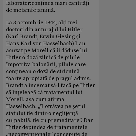
laborator:conținea mari cantități
de metamfetamină.
La 3 octombrie 1944, alți trei
doctori din anturajul lui Hitler
(Karl Brandt, Erwin Giesing și
Hans-Karl von Hasselbach) l-au
acuzat pe Morell că îi dăduse lui
Hitler o doză zilnică de pilule
împotriva balonării, pilule care
conțineau o doză de stricnină
foarte apropiată de pragul admis.
Brandt a încercat să-l facă pe Hitler
să înțeleagă că tratamentul lui
Morell, așa cum afirma
Hasselbach, „îl otrăvea pe șeful
statului fie dintr-o neglijență
culpabilă, fie cu premeditare”. Dar
Hitler depindea de tratamentele
„neconvenționale” concepute de