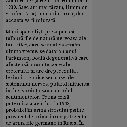
Adolf Hitler şi Heinrich Himmler în
1939. Șase ani mai târziu, Himmler
va oferi Aliaţilor capitularea, dar
aceasta va fi refuzată
Mulți specialiști presupun că
tulburările de natură nervoasă ale
lui Hitler, care se acutizaseră în
ultima vreme, se datorau unui
Parkinson, boală degenerativă care
afectează anumite zone ale
creierului și are drept rezultat
leziuni organice serioase ale
sistemului nervos, putând influența
inclusiv voința sau controlul
sentimentelor. Prima criză
puternică a avut loc în 1942,
probabil în urma stresului psihic
provocat de prima iarnă petrecută
de armatele germane în Rusia. În