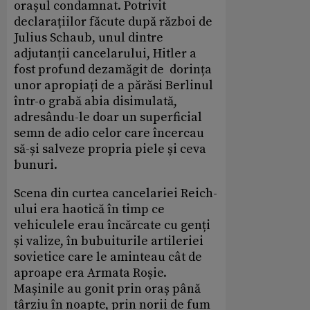
orașul condamnat. Potrivit
declarațiilor făcute după război de
Julius Schaub, unul dintre
adjutanții cancelarului, Hitler a
fost profund dezamăgit de dorința
unor apropiați de a părăsi Berlinul
într-o grabă abia disimulată,
adresându-le doar un superficial
semn de adio celor care încercau
să-și salveze propria piele și ceva
bunuri.
Scena din curtea cancelariei Reich-
ului era haotică în timp ce
vehiculele erau încărcate cu genți
și valize, în bubuiturile artileriei
sovietice care le aminteau cât de
aproape era Armata Roșie.
Mașinile au gonit prin oraș până
târziu în noapte, prin norii de fum