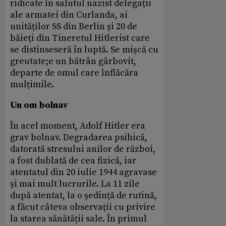
ridicate în salutul nazist delegații
ale armatei din Curlanda, ai
unităților SS din Berlin și 20 de
băieți din Tineretul Hitlerist care
se distinseseră în luptă. Se mișcă cu
greutate;e un bătrân gârbovit,
departe de omul care înflăcăra
mulțimile.
Un om bolnav
În acel moment, Adolf Hitler era
grav bolnav. Degradarea psihică,
datorată stresului anilor de război,
a fost dublată de cea fizică, iar
atentatul din 20 iulie 1944 agravase
și mai mult lucrurile. La 11 zile
după atentat, la o ședință de rutină,
a făcut câteva observații cu privire
la starea sănătății sale. În primul