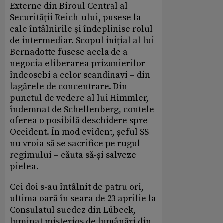
Externe din Biroul Central al
Securității Reich-ului, pusese la
cale întâlnirile și îndeplinise rolul
de intermediar. Scopul inițial al lui
Bernadotte fusese acela de a
negocia eliberarea prizonierilor –
îndeosebi a celor scandinavi – din
lagărele de concentrare. Din
punctul de vedere al lui Himmler,
îndemnat de Schellenberg, contele
oferea o posibilă deschidere spre
Occident. În mod evident, șeful SS
nu vroia să se sacrifice pe rugul
regimului – căuta să-și salveze
pielea.
Cei doi s-au întâlnit de patru ori,
ultima oară în seara de 23 aprilie la
Consulatul suedez din Lübeck,
luminat misterios de lumânări din