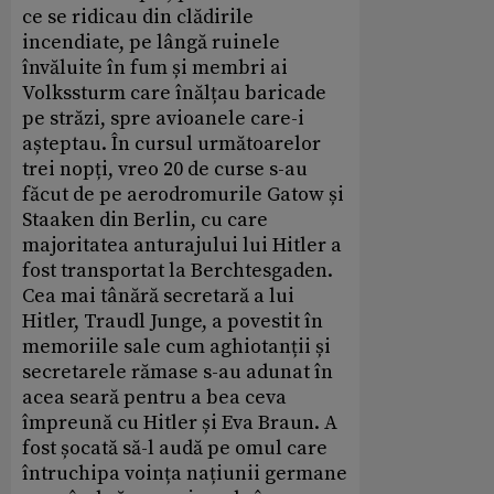
ce se ridicau din clădirile
incendiate, pe lângă ruinele
învăluite în fum și membri ai
Volkssturm care înălțau baricade
pe străzi, spre avioanele care-i
așteptau. În cursul următoarelor
trei nopți, vreo 20 de curse s-au
făcut de pe aerodromurile Gatow și
Staaken din Berlin, cu care
majoritatea anturajului lui Hitler a
fost transportat la Berchtesgaden.
Cea mai tânără secretară a lui
Hitler, Traudl Junge, a povestit în
memoriile sale cum aghiotanții și
secretarele rămase s-au adunat în
acea seară pentru a bea ceva
împreună cu Hitler și Eva Braun. A
fost șocată să-l audă pe omul care
întruchipa voința națiunii germane