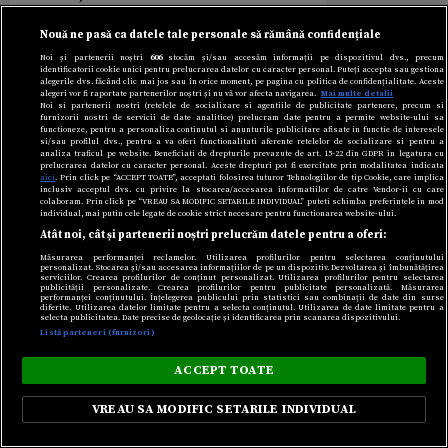
Nouă ne pasă ca datele tale personale să rămână confidențiale
Noi și partenerii noștri
606
stocăm și/sau accesăm informații pe dispozitivul dvs., precum
identificatorii cookie unici pentru prelucrarea datelor cu caracter personal. Puteți accepta sau gestiona
alegerile dvs. făcând clic mai jos sau în orice moment, pe pagina cu politica de confidențialitate. Aceste
alegeri vor fi raportate partenerilor noștri și nu vă vor afecta navigarea.
Mai multe detalii
Noi si partenerii nostri (retelele de socializare si agentiile de publicitate partenere, precum si
furnizorii nostri de servicii de date analitice) prelucram date pentru a permite website-ului sa
functioneze, pentru a personaliza continutul si anunturile publicitare afisate in functie de interesele
si/sau profilul dvs., pentru a va oferi functionalitati aferente retelelor de socializare si pentru a
analiza traficul pe website. Beneficiati de drepturile prevazute de art. 15-22 din GDPR in legatura cu
prelucrarea datelor cu caracter personal. Aceste drepturi pot fi exercitate prin modalitatea indicata
aici
. Prin click pe “ACCEPT TOATE”, acceptati folosirea tuturor Tehnologiilor de tip Cookie, care implica
inclusiv acceptul dvs. cu privire la stocarea/accesarea informatiilor de catre Vendor-ii cu care
colaboram. Prin click pe “VREAU SA MODIFIC SETARILE INDIVIDUAL” puteti schimba preferintele in mod
individual, mai putin cele legate de cookie strict necesare pentru functionarea website-ului.
Atât noi, cât și partenerii noștri prelucrăm datele pentru a oferi:
Măsurarea performanței reclamelor. Utilizarea profilurilor pentru selectarea conținutului
personalizat. Stocarea și/sau accesarea informațiilor de pe un dispozitiv. Dezvoltarea și îmbunătățirea
serviciilor. Crearea profilurilor de conținut personalizat. Utilizarea profilurilor pentru selectarea
publicității personalizate. Crearea profilurilor pentru publicitate personalizată. Măsurarea
performanței conținutului. Înțelegerea publicului prin statistici sau combinații de date din surse
diferite. Utilizarea datelor limitate pentru a selecta conținutul. Utilizarea de date limitate pentru a
selecta publicitatea. Date precise de geolocație și identificarea prin scanarea dispozitivului.
Listă parteneri (furnizori)
ACCEPT TOATE
VREAU SA MODIFIC SETARILE INDIVIDUAL