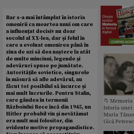
Rar s-a mai întâmplat în istoria
omenirii ca moartea unui om care
a influențat decisiv nu doar
secolul al XX-lea, dar și felul în
care a evoluat omenirea până în
ziua de azi să dea naștere la atât
de multe minciuni, legende și
adevăruri spuse pe jumătate.
Autoritățile sovietice, singurele
în măsură să afle adevărul, au
făcut tot posibilul să încurce și
mai mult lucrurile. Pentru Stalin,
care gândea în termenii
📁 Memoria 
Războiului Rece încă din 1945, un
Istoria unei 
Hitler probabil viu și nevătămat
Maria Tănase
era mult mai folositor, din
Gică Petres
evidente motive propagandistice.