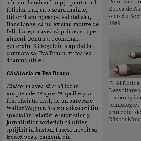
Penuria ali
adunau la miezul nopții pentru a-l
Epoca de Aur
felicita. Dar, cu o seară înainte,
o notă a Sec
Hitler îl anunțase pe valetul său,
1989
Hans Linge, că nu existau motive de
felicitare;nu avea să primească pe
nimeni. Pentru a-l convinge,
generalul SS Fegelein a apelat la
cumnata sa, Eva Braun, viitoarea
doamnă Hitler.
Căsătoria cu Eva Braun
📁 Al Doile
Căsătoria avea să aibă loc în
Dezvoltarea 
noaptea de 28 spre 29 aprilie și a
românești c
fost oficiată, civil, de un oarecare
tehnologiei
Walter Wagner. S-a spus deseori (în
anii celui d
special în relatările istoricilor și
Război Mond
jurnaliștilor sovietici) că Hitler,
sprijinit în baston, fusese nevoit să
treacă peste oamenii din