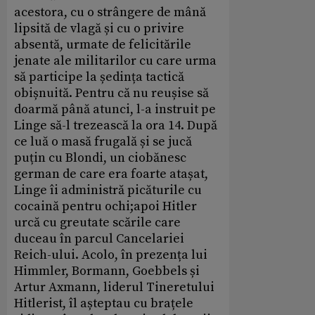
acestora, cu o strângere de mână
lipsită de vlagă și cu o privire
absentă, urmate de felicitările
jenate ale militarilor cu care urma
să participe la ședința tactică
obișnuită. Pentru că nu reușise să
doarmă până atunci, l-a instruit pe
Linge să-l trezească la ora 14. După
ce luă o masă frugală și se jucă
puțin cu Blondi, un ciobănesc
german de care era foarte atașat,
Linge îi administră picăturile cu
cocaină pentru ochi;apoi Hitler
urcă cu greutate scările care
duceau în parcul Cancelariei
Reich-ului. Acolo, în prezența lui
Himmler, Bormann, Goebbels și
Artur Axmann, liderul Tineretului
Hitlerist, îl așteptau cu brațele