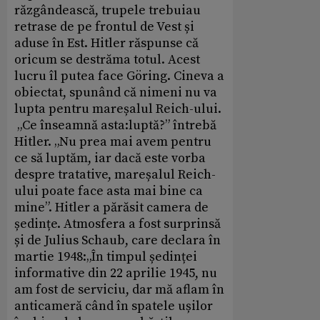
răzgândească, trupele trebuiau
retrase de pe frontul de Vest și
aduse în Est. Hitler răspunse că
oricum se destrăma totul. Acest
lucru îl putea face Göring. Cineva a
obiectat, spunând că nimeni nu va
lupta pentru mareșalul Reich-ului.
„Ce înseamnă asta:luptă?” întrebă
Hitler. „Nu prea mai avem pentru
ce să luptăm, iar dacă este vorba
despre tratative, mareșalul Reich-
ului poate face asta mai bine ca
mine”. Hitler a părăsit camera de
ședințe. Atmosfera a fost surprinsă
și de Julius Schaub, care declara în
martie 1948:„În timpul ședinței
informative din 22 aprilie 1945, nu
am fost de serviciu, dar mă aflam în
anticameră când în spatele ușilor