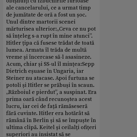
obișnuiți cu izbucnirile furioase
ale cancelarului, ce a urmat timp
de jumătate de oră a fost un șoc.
Unul dintre martorii scenei
mărturisea ulterior:„Ceva ce nu pot
să înțeleg s-a rupt în mine atunci”.
Hitler țipa că fusese trădat de toată
lumea. Armata îl trăda de multă
vreme și încercase să-l asasineze.
Acum, chiar și SS-ul îl mințea:Sepp
Dietrich eșuase în Ungaria, iar
Steiner nu atacase. Apoi furtuna se
potoli și Hitler se prăbuși în scaun.
„Războiul e pierdut”, a suspinat. Era
prima oară când recunoștea acest
lucru, iar cei de față rămăseseră
fără cuvinte. Hitler era hotărât să
rămână în Berlin și să se împuște în
ultima clipă. Keitel și ceilalți ofițeri
superiori au insistat să se