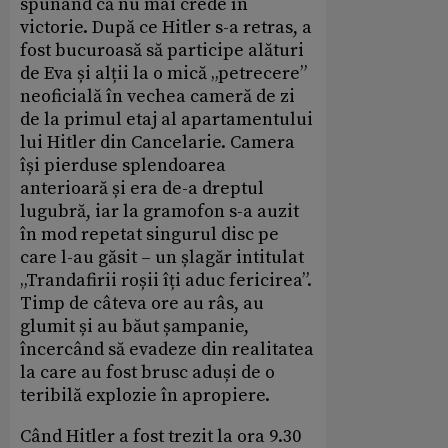
spunând că nu mai crede în
victorie. După ce Hitler s-a retras, a
fost bucuroasă să participe alături
de Eva și alții la o mică „petrecere”
neoficială în vechea cameră de zi
de la primul etaj al apartamentului
lui Hitler din Cancelarie. Camera
își pierduse splendoarea
anterioară și era de-a dreptul
lugubră, iar la gramofon s-a auzit
în mod repetat singurul disc pe
care l-au găsit – un șlagăr intitulat
„Trandafirii roșii îți aduc fericirea”.
Timp de câteva ore au râs, au
glumit și au băut șampanie,
încercând să evadeze din realitatea
la care au fost brusc aduși de o
teribilă explozie în apropiere.
Când Hitler a fost trezit la ora 9.30