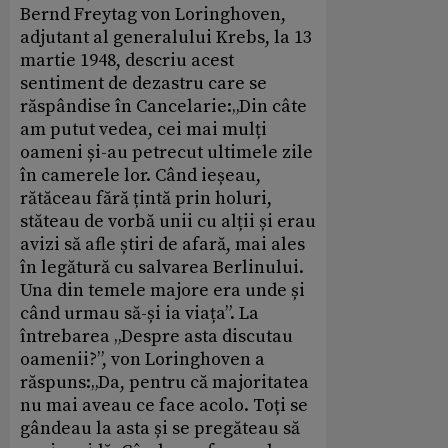
Bernd Freytag von Loringhoven,
adjutant al generalului Krebs, la 13
martie 1948, descriu acest
sentiment de dezastru care se
răspândise în Cancelarie:„Din câte
am putut vedea, cei mai mulți
oameni și-au petrecut ultimele zile
în camerele lor. Când ieșeau,
rătăceau fără țintă prin holuri,
stăteau de vorbă unii cu alții și erau
avizi să afle știri de afară, mai ales
în legătură cu salvarea Berlinului.
Una din temele majore era unde și
când urmau să-și ia viața”. La
întrebarea „Despre asta discutau
oamenii?”, von Loringhoven a
răspuns:„Da, pentru că majoritatea
nu mai aveau ce face acolo. Toți se
gândeau la asta și se pregăteau să