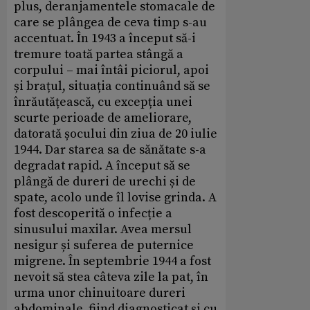
plus, deranjamentele stomacale de
care se plângea de ceva timp s-au
accentuat. În 1943 a început să-i
tremure toată partea stângă a
corpului – mai întâi piciorul, apoi
și brațul, situația continuând să se
înrăutățească, cu excepția unei
scurte perioade de ameliorare,
datorată șocului din ziua de 20 iulie
1944. Dar starea sa de sănătate s-a
degradat rapid. A început să se
plângă de dureri de urechi și de
spate, acolo unde îl lovise grinda. A
fost descoperită o infecție a
sinusului maxilar. Avea mersul
nesigur și suferea de puternice
migrene. În septembrie 1944 a fost
nevoit să stea câteva zile la pat, în
urma unor chinuitoare dureri
abdominale, fiind diagnosticat și cu