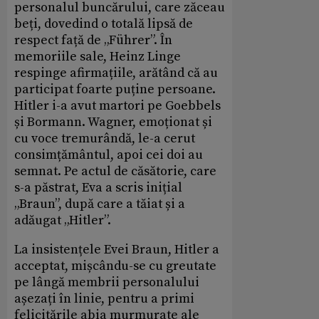
personalul buncărului, care zăceau
beți, dovedind o totală lipsă de
respect față de „Führer”. În
memoriile sale, Heinz Linge
respinge afirmațiile, arătând că au
participat foarte puține persoane.
Hitler i-a avut martori pe Goebbels
și Bormann. Wagner, emoționat și
cu voce tremurândă, le-a cerut
consimțământul, apoi cei doi au
semnat. Pe actul de căsătorie, care
s-a păstrat, Eva a scris inițial
„Braun”, după care a tăiat și a
adăugat „Hitler”.
La insistențele Evei Braun, Hitler a
acceptat, mișcându-se cu greutate
pe lângă membrii personalului
așezați în linie, pentru a primi
felicitările abia murmurate ale