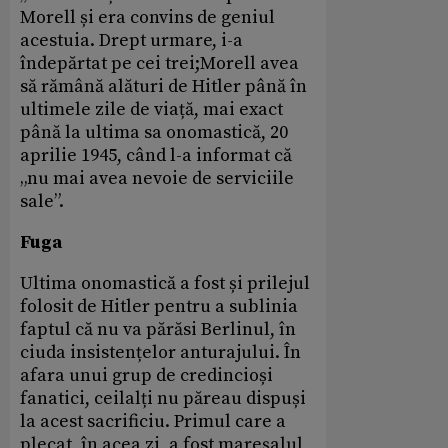
Morell și era convins de geniul
acestuia. Drept urmare, i-a
îndepărtat pe cei trei;Morell avea
să rămână alături de Hitler până în
ultimele zile de viață, mai exact
până la ultima sa onomastică, 20
aprilie 1945, când l-a informat că
„nu mai avea nevoie de serviciile
sale”.
Fuga
Ultima onomastică a fost și prilejul
folosit de Hitler pentru a sublinia
faptul că nu va părăsi Berlinul, în
ciuda insistențelor anturajului. În
afara unui grup de credincioși
fanatici, ceilalți nu păreau dispuși
la acest sacrificiu. Primul care a
plecat, în acea zi, a fost mareșalul