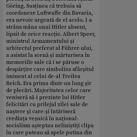
Göring. Susținea că trebuia să
coordoneze Luftwaffe din Bavaria,
era nevoie urgentă de el acolo. I-a
strâns mâna unui Hitler absent,
lipsit de orice reacție. Albert Speer,
ministrul Armamentului și
arhitectul preferat al Führer-ului,
a asistat la scenă și mărturisea în
memoriile sale că i se păruse o
despărțire care simboliza sfârșitul
iminent al celui de-al Treilea
Reich. Era prima dintr-un lung șir
de plecări. Majoritatea celor care
veniseră să-i prezinte lui Hitler
felicitări cu prilejul zilei sale de
naștere și care-și întăriseră
credința veșnică în național-
socialism așteptau neliniștiți clipa
în care puteau să spele putina din