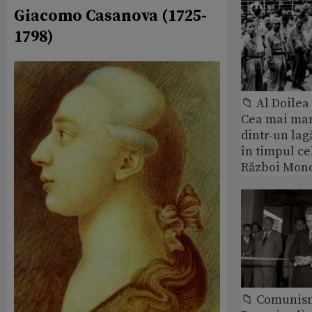
Giacomo Casanova (1725-
1798)
📁 Al Doile
Cea mai ma
dintr-un lag
în timpul ce
Război Mond
📁 Comunis