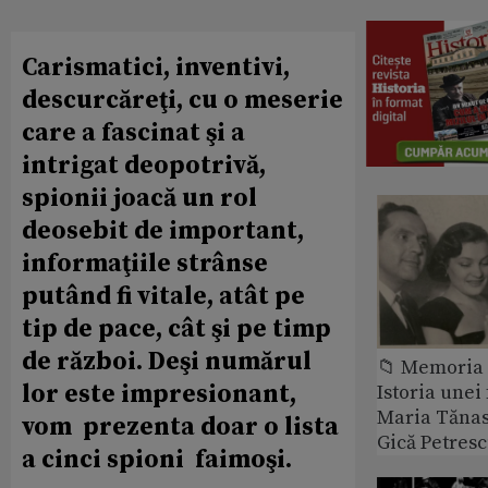
Carismatici, inventivi,
descurcăreţi, cu o meserie
care a fascinat şi a
intrigat deopotrivă,
spionii joacă un rol
deosebit de important,
informaţiile strânse
putând fi vitale, atât pe
tip de pace, cât şi pe timp
de război. Deşi numărul
📁 Memoria 
lor este impresionant,
Istoria unei 
Maria Tănase
vom prezenta doar o lista
Gică Petres
a cinci spioni faimoşi.