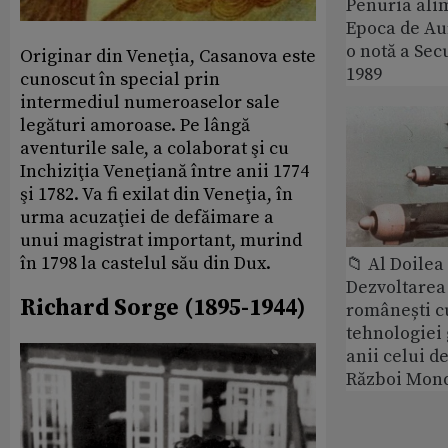
Penuria ali
Epoca de Aur
o notă a Sec
Originar din Veneţia, Casanova este
1989
cunoscut în special prin
intermediul numeroaselor sale
legături amoroase. Pe lângă
aventurile sale, a colaborat şi cu
Inchiziţia Veneţiană între anii 1774
şi 1782. Va fi exilat din Veneţia, în
urma acuzaţiei de defăimare a
unui magistrat important, murind
în 1798 la castelul său din Dux.
📁 Al Doile
Dezvoltarea 
Richard Sorge (1895-1944)
românești c
tehnologiei
anii celui d
Război Mond