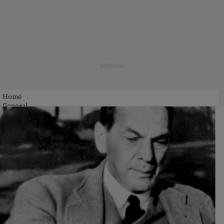
Home
General