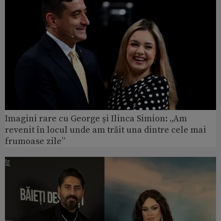
Imagini rare cu George și Ilinca Simion: „Am
revenit în locul unde am trăit una dintre cele mai
frumoase zile”