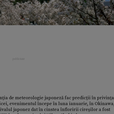
enţia de meteorologie japoneză fac predicţii în privinţa
bicei, evenimentul începe în luna ianuarie, în Okinawa,
valul japonez dat în cinstea înfloririi cireşilor a fost