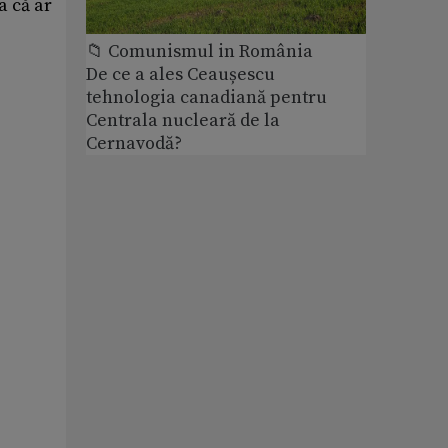
a că ar
📁 Comunismul in România
De ce a ales Ceaușescu
tehnologia canadiană pentru
Centrala nucleară de la
Cernavodă?