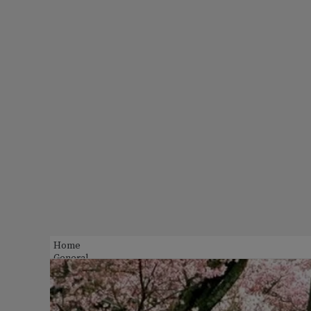
Home
General