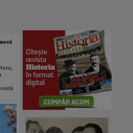
oneză
 Nara,
a
ceastă