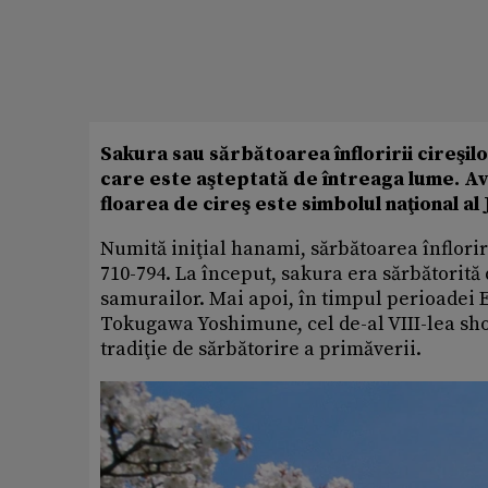
Sakura sau sărbătoarea înfloririi cireşilo
care este aşteptată de întreaga lume. Avâ
floarea de cireş este simbolul naţional al 
Numită iniţial hanami, sărbătoarea înfloriri
710-794. La început, sakura era sărbătorită 
samurailor. Mai apoi, în timpul perioadei E
Tokugawa Yoshimune, cel de-al VIII-lea sho
tradiţie de sărbătorire a primăverii.