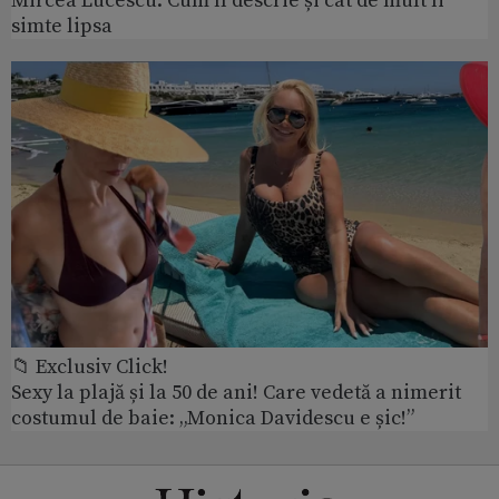
Mircea Lucescu. Cum îl descrie și cât de mult îi
simte lipsa
📁 Exclusiv Click!
Sexy la plajă și la 50 de ani! Care vedetă a nimerit
costumul de baie: „Monica Davidescu e șic!”