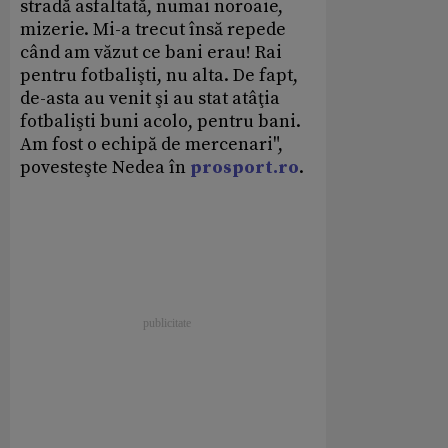
stradă asfaltată, numai noroaie,
mizerie. Mi-a trecut însă repede
când am văzut ce bani erau! Rai
pentru fotbalişti, nu alta. De fapt,
de-asta au venit şi au stat atâţia
fotbalişti buni acolo, pentru bani.
Am fost o echipă de mercenari",
povesteşte Nedea în
prosport.ro
.