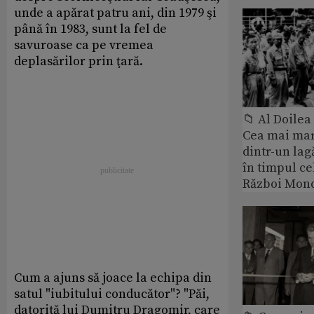
unde a apărat patru ani, din 1979 şi
până în 1983, sunt la fel de
savuroase ca pe vremea
deplasărilor prin ţară.
📁 Al Doile
Cea mai ma
dintr-un lag
în timpul ce
Război Mond
Cum a ajuns să joace la echipa din
satul "iubitului conducător"? "Păi,
datorită lui Dumitru Dragomir, care