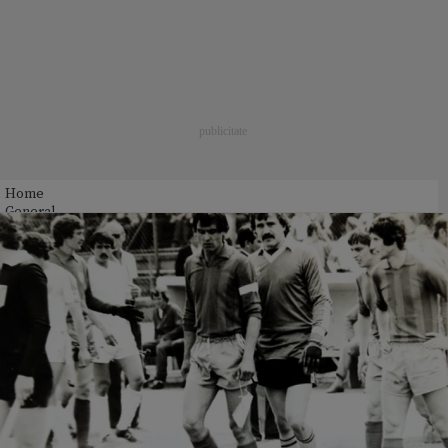
Home
General