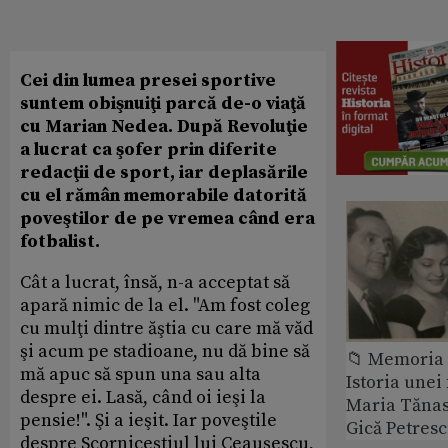
Cei din lumea presei sportive
suntem obişnuiţi parcă de-o viaţă
cu Marian Nedea. După Revoluţie
a lucrat ca şofer prin diferite
redacţii de sport, iar deplasările
cu el rămân memorabile datorită
poveştilor de pe vremea când era
fotbalist.
Cât a lucrat, însă, n-a acceptat să
apară nimic de la el. "Am fost coleg
cu mulţi dintre ăştia cu care mă văd
şi acum pe stadioane, nu dă bine să
📁 Memoria 
mă apuc să spun una sau alta
Istoria unei 
despre ei. Lasă, când oi ieşi la
Maria Tănase
pensie!". Şi a ieşit. Iar poveştile
Gică Petres
despre Scorniceştiul lui Ceauşescu,