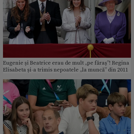
Eugenie și Beatrice erau de mult „pe făraș”! Regina
Elisabeta și-a trimis nepoatele „la muncă” din 2011