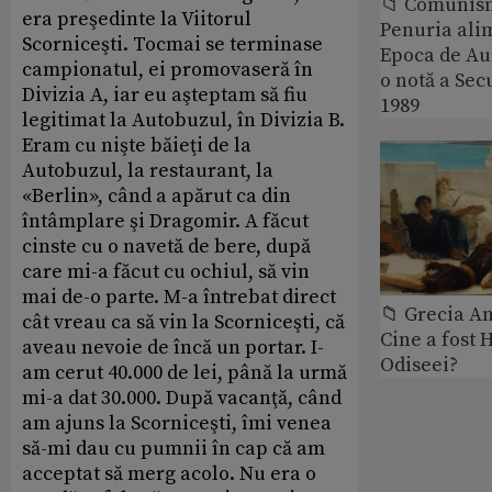
📁 Comunis
era preşedinte la Viitorul
Penuria ali
Scorniceşti. Tocmai se terminase
Epoca de Aur
campionatul, ei promovaseră în
o notă a Sec
Divizia A, iar eu aşteptam să fiu
1989
legitimat la Autobuzul, în Divizia B.
Eram cu nişte băieţi de la
Autobuzul, la restaurant, la
«Berlin», când a apărut ca din
întâmplare şi Dragomir. A făcut
cinste cu o navetă de bere, după
care mi-a făcut cu ochiul, să vin
mai de-o parte. M-a întrebat direct
📁 Grecia An
cât vreau ca să vin la Scorniceşti, că
Cine a fost 
aveau nevoie de încă un portar. I-
Odiseei?
am cerut 40.000 de lei, până la urmă
mi-a dat 30.000. După vacanţă, când
am ajuns la Scorniceşti, îmi venea
să-mi dau cu pumnii în cap că am
acceptat să merg acolo. Nu era o